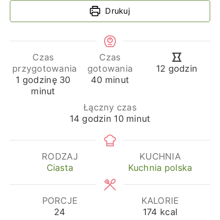
Drukuj
Czas
Czas
godziny
przygotowania
gotowania
12
godzin
godzina
minuty
minuty
1
godzinę
30
40
minut
minut
Łączny czas
godziny
minuty
14
godzin
10
minut
RODZAJ
KUCHNIA
Ciasta
Kuchnia polska
PORCJE
KALORIE
24
174
kcal