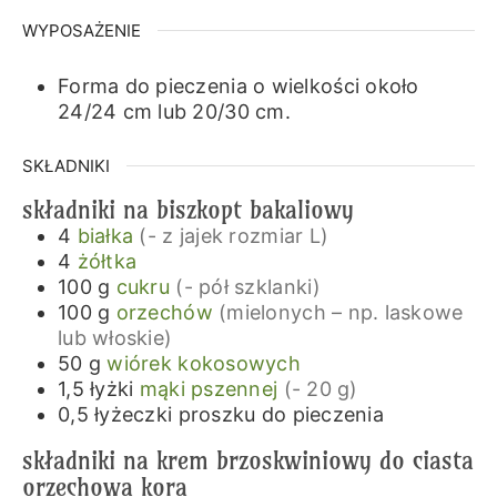
WYPOSAŻENIE
Forma do pieczenia o wielkości około
24/24 cm lub 20/30 cm.
SKŁADNIKI
składniki na biszkopt bakaliowy
4
białka
(- z jajek rozmiar L)
4
żółtka
100
g
cukru
(- pół szklanki)
100
g
orzechów
(mielonych – np. laskowe
lub włoskie)
50
g
wiórek kokosowych
1,5
łyżki
mąki pszennej
(- 20 g)
0,5
łyżeczki
proszku do pieczenia
składniki na krem brzoskwiniowy do ciasta
orzechowa kora