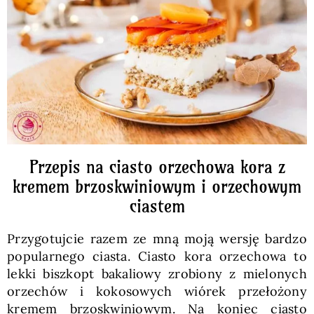
Pieczywo
Przetwory
Posiłki
Zdrowo i fit
Przepis na ciasto orzechowa kora z
kremem brzoskwiniowym i orzechowym
ciastem
Kuchnie świata
Przygotujcie razem ze mną moją wersję bardzo
SKLEP
popularnego ciasta. Ciasto kora orzechowa to
lekki biszkopt bakaliowy zrobiony z mielonych
orzechów i kokosowych wiórek przełożony
Polski
kremem brzoskwiniowym. Na koniec ciasto