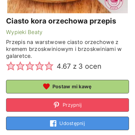
Ciasto kora orzechowa przepis
Wypieki Beaty
Przepis na warstwowe ciasto orzechowe z
kremem brzoskwiniowym i brzoskwiniami w
galaretce.
4.67
z
3
ocen
Postaw mi kawę
Przypnij
Udostępnij