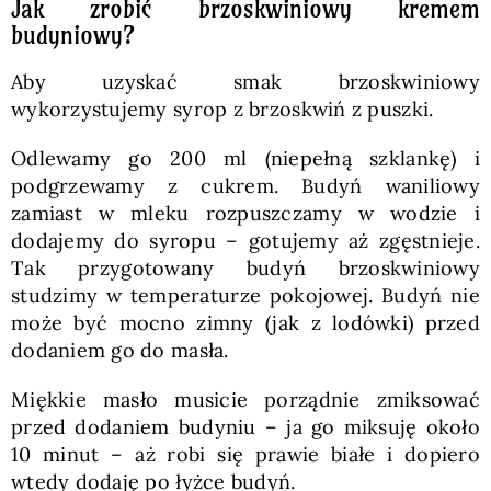
Jak zrobić brzoskwiniowy kremem
budyniowy?
Aby uzyskać smak brzoskwiniowy
wykorzystujemy syrop z brzoskwiń z puszki.
Odlewamy go 200 ml (niepełną szklankę) i
podgrzewamy z cukrem. Budyń waniliowy
zamiast w mleku rozpuszczamy w wodzie i
dodajemy do syropu – gotujemy aż zgęstnieje.
Tak przygotowany budyń brzoskwiniowy
studzimy w temperaturze pokojowej. Budyń nie
może być mocno zimny (jak z lodówki) przed
dodaniem go do masła.
Miękkie masło musicie porządnie zmiksować
przed dodaniem budyniu – ja go miksuję około
10 minut – aż robi się prawie białe i dopiero
wtedy dodaję po łyżce budyń.