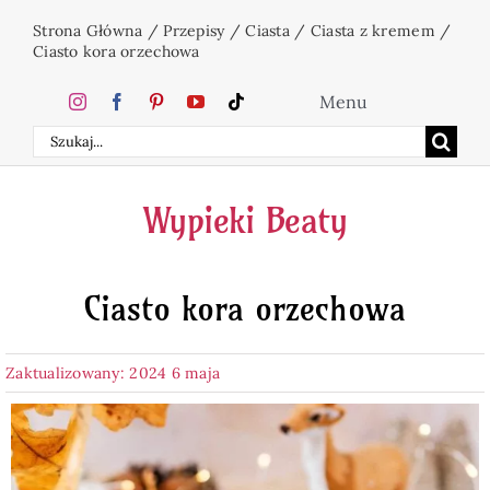
Przejdź
Strona Główna
/
Przepisy
/
Ciasta
/
Ciasta z kremem
/
do
Ciasto kora orzechowa
zawartości
Menu
Szukaj
Home
Wypieki Beaty
Ciasta
Ciasto kora orzechowa
Desery
Zaktualizowany: 2024 6 maja
Święta
Napoje