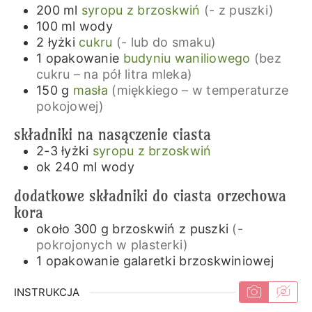
200
ml
syropu z brzoskwiń
(- z puszki)
100
ml
wody
2
łyżki
cukru
(- lub do smaku)
1
opakowanie
budyniu waniliowego
(bez
cukru – na pół litra mleka)
150
g
masła
(miękkiego – w temperaturze
pokojowej)
składniki na nasączenie ciasta
2-3
łyżki
syropu z brzoskwiń
ok 240
ml
wody
dodatkowe składniki do ciasta orzechowa
kora
około 300
g
brzoskwiń z puszki
(-
pokrojonych w plasterki)
1
opakowanie
galaretki brzoskwiniowej
INSTRUKCJA