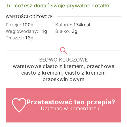
Tu możesz dodać swoje prywatne notatki
WARTOŚCI ODŻYWCZE
Porcje:
100
g
Kalorie:
174
kcal
Węglowodany:
11
g
Białko:
3
g
Tłuszcz:
13
g
SŁOWO KLUCZOWE
warstwowe ciasto z kremem, orzechowe
ciasto z kremem, ciasto z kremem
brzoskwiniowym
Przetestować ten przepis?
Daj znać
w komentarzu!