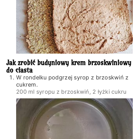
Jak zrobić budyniowy krem brzoskwiniowy
do ciasta
W rondelku podgrzej syrop z brzoskwiń z
cukrem.
200 ml syropu z brzoskwiń,
2 łyżki cukru