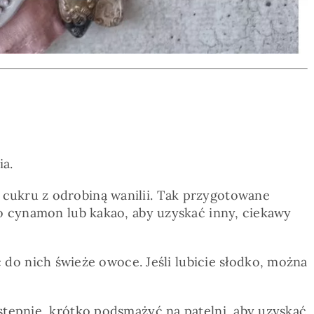
ia.
 cukru z odrobiną wanilii. Tak przygotowane
go cynamon lub kakao, aby uzyskać inny, ciekawy
o nich świeże owoce. Jeśli lubicie słodko, można
stępnie, krótko podsmażyć na patelni, aby uzyskać