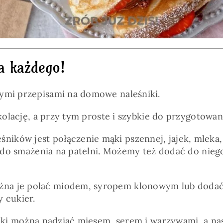
la każdego!
nymi przepisami na domowe naleśniki.
 kolację, a przy tym proste i szybkie do przygotowan
ików jest połączenie mąki pszennej, jajek, mleka,
we do smażenia na patelni. Możemy też dodać do nie
a je polać miodem, syropem klonowym lub dodać d
 cukier.
niki można nadziać mięsem, serem i warzywami, a na