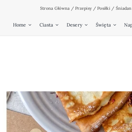
Przejdź
Strona Główna
/
Przepisy
/
Posiłki
/
Śniadan
do
zawartości
Home
Ciasta
Desery
Święta
Na