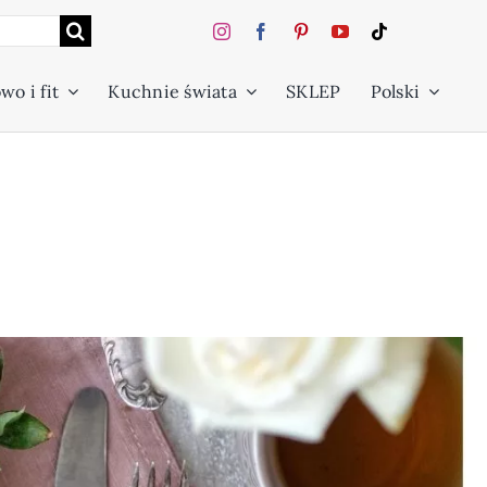
wo i fit
Kuchnie świata
SKLEP
Polski