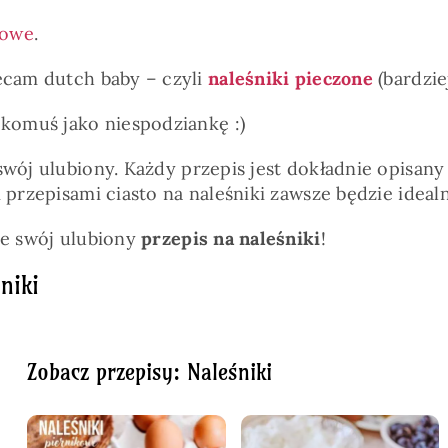
kowe
.
lecam dutch baby – czyli
naleśniki pieczone
(bardzie
 komuś jako niespodziankę :)
swój ulubiony. Każdy przepis jest dokładnie opisan
 przepisami ciasto na naleśniki zawsze będzie ideal
ie swój ulubiony
przepis na naleśniki
!
niki
Zobacz przepisy: Naleśniki