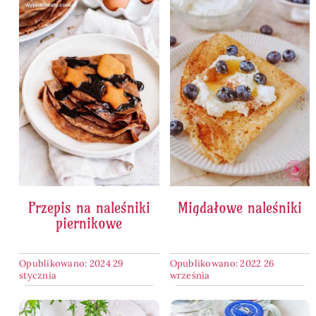
Przepis na naleśniki
Migdałowe naleśniki
piernikowe
Opublikowano: 2024 29
Opublikowano: 2022 26
stycznia
września