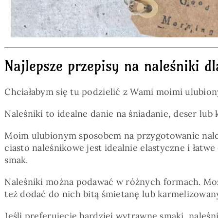
Najlepsze przepisy na naleśniki d
Chciałabym się tu podzielić z Wami moimi ulubio
Naleśniki to idealne danie na śniadanie, deser lub
Moim ulubionym sposobem na przygotowanie naleśn
ciasto naleśnikowe jest idealnie elastyczne i łat
smak.
Naleśniki można podawać w różnych formach. Możn
też dodać do nich bitą śmietanę lub karmelizowany
Jeśli preferujecie bardziej wytrawne smaki, naleś