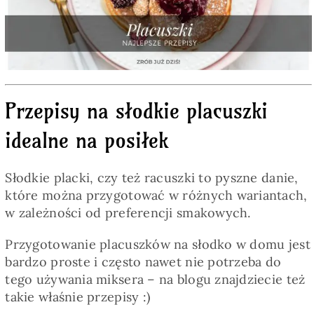
Pieczywo
Przetwory
Przepisy na słodkie placuszki
Posiłki
idealne na posiłek
Zdrowo i fit
Słodkie placki, czy też racuszki to pyszne danie,
które można przygotować w różnych wariantach,
Kuchnie świata
w zależności od preferencji smakowych.
Przygotowanie placuszków na słodko w domu jest
SKLEP
bardzo proste i często nawet nie potrzeba do
tego używania miksera – na blogu znajdziecie też
takie właśnie przepisy :)
Polski