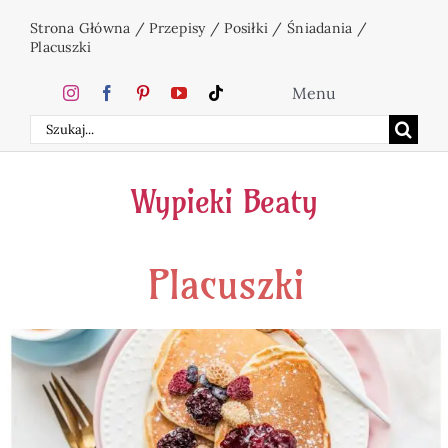
Przejdź
Strona Główna
/
Przepisy
/
Posiłki
/
Śniadania
/
do
Placuszki
zawartości
Menu
Szukaj
Home
Wypieki Beaty
Ciasta
Placuszki
Desery
Święta
Napoje