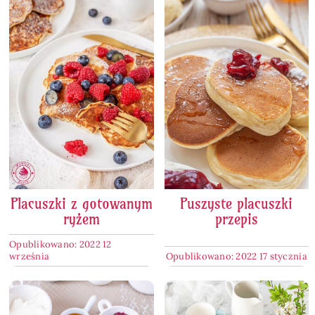
Placuszki z gotowanym
Puszyste placuszki
ryżem
przepis
Opublikowano: 2022 12
września
Opublikowano: 2022 17 stycznia