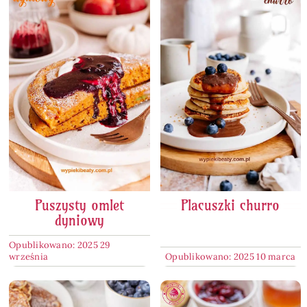
Puszysty omlet
Placuszki churro
dyniowy
Opublikowano: 2025 29
września
Opublikowano: 2025 10 marca