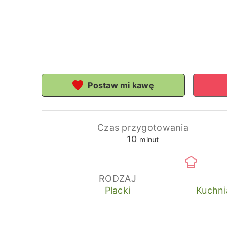
Postaw mi kawę
Czas przygotowania
minuty
10
minut
RODZAJ
Placki
Kuchni