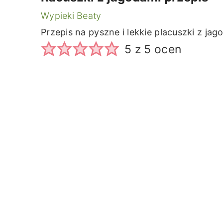
Wypieki Beaty
Przepis na pyszne i lekkie placuszki z jag
5
z
5
ocen