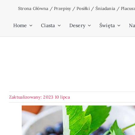
Przejdź
Strona Główna
/
Przepisy
/
Posiłki
/
Śniadania
/
Placus
do
zawartości
Home
Ciasta
Desery
Święta
Na
Zaktualizowany: 2023 10 lipca