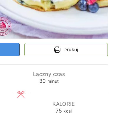
Drukuj
Łączny czas
minuty
30
minut
KALORIE
75
kcal