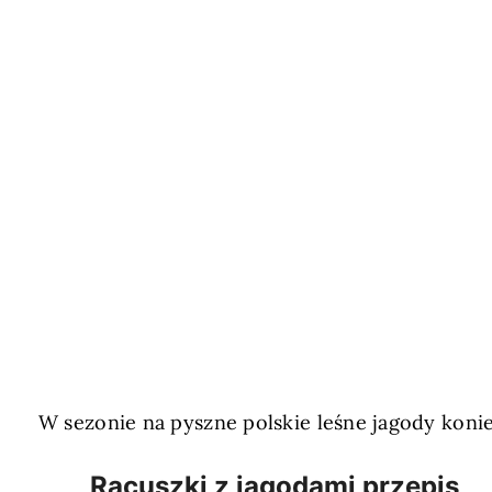
W sezonie na pyszne polskie leśne jagody koni
Racuszki z jagodami przepis