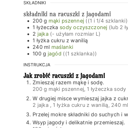
SKŁADNIKI
składniki na racuszki z jagodami
200
g
mąki pszennej
((1 i 1/4 szklanki)
1
łyżeczka
sody oczyszczonej
(lub 2 
2
jajka
(- użyłam rozmiar L)
1
łyżka
cukru z wanilią
240
ml
maślanki
100
g
jagód
((1 szklanka))
INSTRUKCJA
Jak zrobić racuszki z jagodami
Zmieszaj razem mąkę i sodę.
200 g mąki pszennej,
1 łyżeczka sody
W drugiej misce wymieszaj jajka z cuk
2 jajka ,
1 łyżka cukru z wanilią,
240 ml
Przelej mokre składniki do suchych i 
Wsyp jagody i delikatnie przemieszaj.