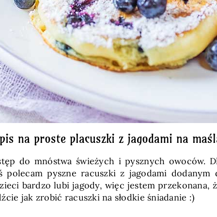
pis na proste placuszki z jagodami na maś
dostęp do mnóstwa świeżych i pysznych owoców. Dl
ś polecam pyszne racuszki z jagodami dodanym do
dzieci bardzo lubi jagody, więc jestem przekonana, 
cie jak zrobić racuszki na słodkie śniadanie :)