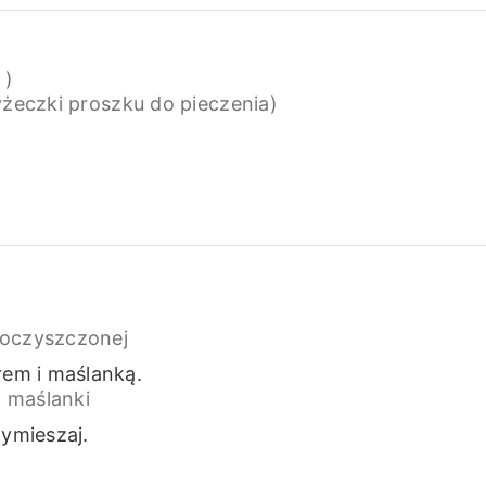
 )
łyżeczki proszku do pieczenia)
 oczyszczonej
rem i maślanką.
 maślanki
wymieszaj.