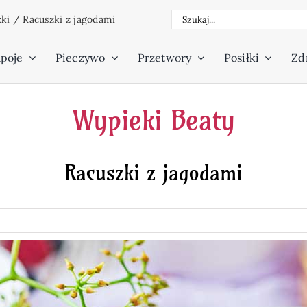
Szukaj
zki
/
Racuszki z jagodami
poje
Pieczywo
Przetwory
Posiłki
Zdr
Wypieki Beaty
Racuszki z jagodami