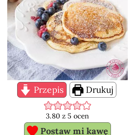
Przepis
Drukuj
3.80
z
5
ocen
Postaw mi kawę