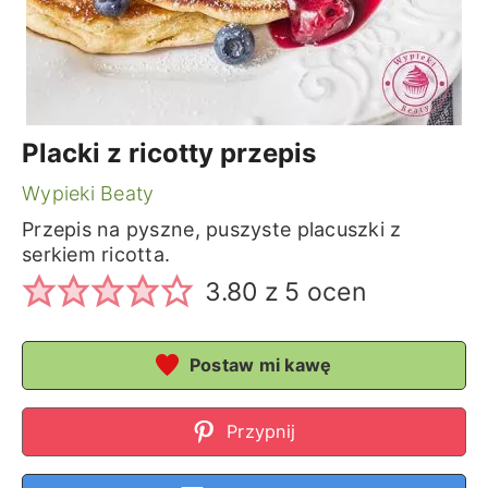
Placki z ricotty przepis
Wypieki Beaty
Przepis na pyszne, puszyste placuszki z
serkiem ricotta.
3.80
z
5
ocen
Postaw mi kawę
Przypnij