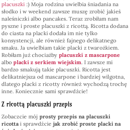
placuszki
:) Moja rodzina uwielbia śniadania na
słodko i w weekend zawsze muszę zrobić jakieś
naleśniczki albo pancakes. Teraz zrobiłam nam
pyszne i proste placuszki z ricottą. Ricotta dodana
do ciasta na placki dodała im nie tylko
konsystencji, ale również fajnego delikatnego
smaku. Ja uwielbiam takie placki z twarożkiem.
Robiłam już chociażby
placuszki z mascarpone
albo
placki z serkiem wiejskim
. I zawsze mi
bardzo smakują takie placuszki. Ricotta jest
delikatniejsza od mascarpone i bardziej wilgotna,
dlatego placki z ricotty również wychodzą trochę
inne. Koniecznie sami sprawdźcie!
Z ricottą placuszki przepis
Zobaczcie mój
prosty przepis na placuszki
ricotta
i sprawdźcie
jak zrobić proste placki na