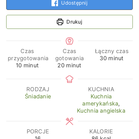
Udostępnij
Drukuj
Czas
Czas
Łączny czas
minuty
przygotowania
gotowania
30
minut
minuty
minuty
10
minut
20
minut
RODZAJ
KUCHNIA
Śniadanie
Kuchnia
amerykańska
,
Kuchnia angielska
PORCJE
KALORIE
16
86
kcal