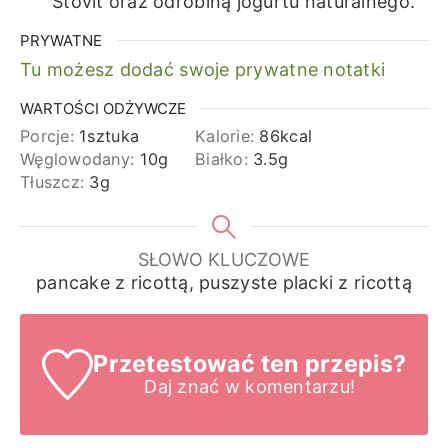
Stovit oraz odrobiną jogurtu naturalnego.
PRYWATNE
Tu możesz dodać swoje prywatne notatki
WARTOŚCI ODŻYWCZE
Porcje:
1
sztuka
Kalorie:
86
kcal
Węglowodany:
10
g
Białko:
3.5
g
Tłuszcz:
3
g
SŁOWO KLUCZOWE
pancake z ricottą, puszyste placki z ricottą
Przetestować ten przepis?
Daj znać
w komentarzu!