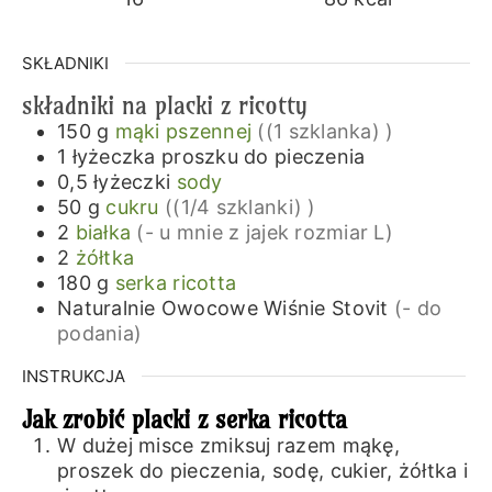
SKŁADNIKI
składniki na placki z ricotty
150
g
mąki pszennej
((1 szklanka) )
1
łyżeczka
proszku do pieczenia
0,5
łyżeczki
sody
50
g
cukru
((1/4 szklanki) )
2
białka
(- u mnie z jajek rozmiar L)
2
żółtka
180
g
serka ricotta
Naturalnie Owocowe Wiśnie Stovit
(- do
podania)
INSTRUKCJA
Jak zrobić placki z serka ricotta
W dużej misce zmiksuj razem mąkę,
proszek do pieczenia, sodę, cukier, żółtka i