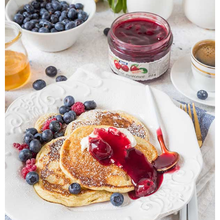
Pieczywo
Przetwory
Posiłki
Zdrowo i fit
Kuchnie świata
SKLEP
Polski