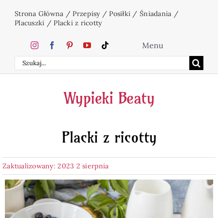
Przejdź
Strona Główna
/
Przepisy
/
Posiłki
/
Śniadania
/
do
Placuszki
/
Placki z ricotty
zawartości
Menu
Szukaj
Home
Wypieki Beaty
Ciasta
Placki z ricotty
Desery
Zaktualizowany: 2023 2 sierpnia
Święta
Napoje