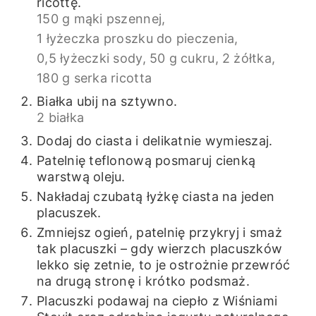
ricottę.
150 g mąki pszennej,
1 łyżeczka proszku do pieczenia,
0,5 łyżeczki sody,
50 g cukru,
2 żółtka,
180 g serka ricotta
Białka ubij na sztywno.
2 białka
Dodaj do ciasta i delikatnie wymieszaj.
Patelnię teflonową posmaruj cienką
warstwą oleju.
Nakładaj czubatą łyżkę ciasta na jeden
placuszek.
Zmniejsz ogień, patelnię przykryj i smaż
tak placuszki – gdy wierzch placuszków
lekko się zetnie, to je ostrożnie przewróć
na drugą stronę i krótko podsmaż.
Placuszki podawaj na ciepło z Wiśniami