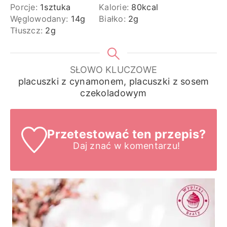
Porcje:
1
sztuka
Kalorie:
80
kcal
Węglowodany:
14
g
Białko:
2
g
Tłuszcz:
2
g
SŁOWO KLUCZOWE
placuszki z cynamonem, placuszki z sosem
czekoladowym
Przetestować ten przepis?
Daj znać
w komentarzu!