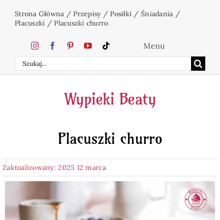
Przejdź
Strona Główna
/
Przepisy
/
Posiłki
/
Śniadania
/
do
Placuszki
/
Placuszki churro
zawartości
Menu
Szukaj
Home
Wypieki Beaty
Ciasta
Placuszki churro
Desery
Zaktualizowany: 2025 12 marca
Święta
Napoje