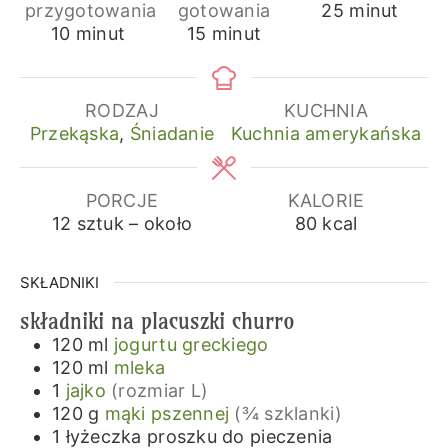
minuty
przygotowania
gotowania
25
minut
minuty
minuty
10
minut
15
minut
RODZAJ
KUCHNIA
Przekąska
,
Śniadanie
Kuchnia amerykańska
PORCJE
KALORIE
12
sztuk – około
80
kcal
SKŁADNIKI
składniki na placuszki churro
120
ml
jogurtu greckiego
120
ml
mleka
1
jajko
(rozmiar L)
120
g
mąki pszennej
(¾ szklanki)
1
łyżeczka
proszku do pieczenia