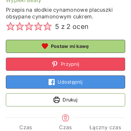
Wypieki Beaty
Przepis na słodkie cynamonowe placuszki
obsypane cynamonowym cukrem.
5
z
2
ocen
Postaw mi kawę
Przypnij
Udostępnij
Drukuj
Czas
Czas
Łączny czas