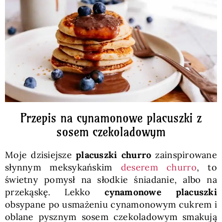
Pieczywo
Przetwory
Posiłki
Zdrowo i fit
Przepis na cynamonowe placuszki z
sosem czekoladowym
Kuchnie świata
Moje dzisiejsze
placuszki churro
zainspirowane
słynnym meksykańskim
deserem churro
, to
SKLEP
świetny pomysł na słodkie śniadanie, albo na
przekąskę. Lekko
cynamonowe placuszki
obsypane po usmażeniu cynamonowym cukrem i
Polski
oblane pysznym sosem czekoladowym smakują