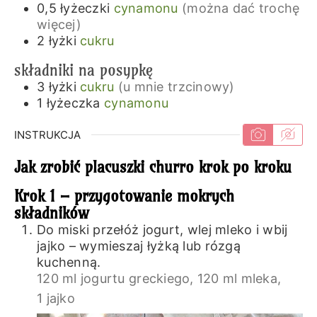
0,5
łyżeczki
cynamonu
(można dać trochę
więcej)
2
łyżki
cukru
składniki na posypkę
3
łyżki
cukru
(u mnie trzcinowy)
1
łyżeczka
cynamonu
INSTRUKCJA
Jak zrobić placuszki churro krok po kroku
Krok 1 – przygotowanie mokrych
składników
Do miski przełóż jogurt, wlej mleko i wbij
jajko – wymieszaj łyżką lub rózgą
kuchenną.
120 ml jogurtu greckiego,
120 ml mleka,
1 jajko