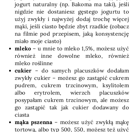
jogurt naturalny (np. Bakoma ma taki), jeśli
nigdzie nie dostaniesz gęstego jogurtu to
użyj zwykły i najwyżej dodaj trochę więcej
mąki, jeśli ciasto będzie zbyt rzadkie (zobacz
na filmie pod przepisem, jaką konsystencję
miało moje ciasto)
mleko
– u mnie to mleko 1,5%, możesz użyć
również inne dowolne mleko, również
mleko roślinne
cukier
– do samych placuszków dodałam
zwykły cukier – możesz go zastąpić cukrem
pudrem, cukrem trzcinowym, ksylitolem
albo erytrolem, wierzch placuszków
posypałam cukrem trzcinowym, ale możesz
go zastąpić tak jak cukier dodawany do
ciasta
mąka pszenna
– możesz użyć zwykłą mąkę
tortową, albo typ 500, 550, możesz też użyć