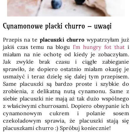
Cynamonowe placki churro – uwagi
Przepis na te
placuszki churro
wypatrzyłam już
jakiś czas temu na blogu
I’m hungry fot that
i
miałam na nie ochotę od kiedy je zobaczyłam.
Jak zwykle brak czasu i ciągłe zabieganie
sprawiło, że dopiero ostatnio miałam okazję je
usmażyć i teraz dzielę się dalej tym przepisem.
Same placuszki są bardzo proste i szybkie do
zrobienia, z delikatną nutą cynamonu. Same z
siebie placuszki nie mają aż tak dużo wspólnego
z właściwymi churrosami. Dopiero obsypanie ich
cynamonowym cukrem i polanie sosem
czekoladowym sprawia, że placuszki stają się
placuszkami churro :) Spróbuj koniecznie!