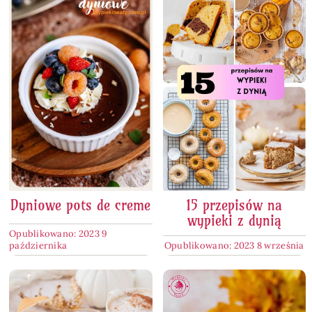
Dyniowe pots de creme
15 przepisów na
wypieki z dynią
Opublikowano: 2023 9
października
Opublikowano: 2023 8 września