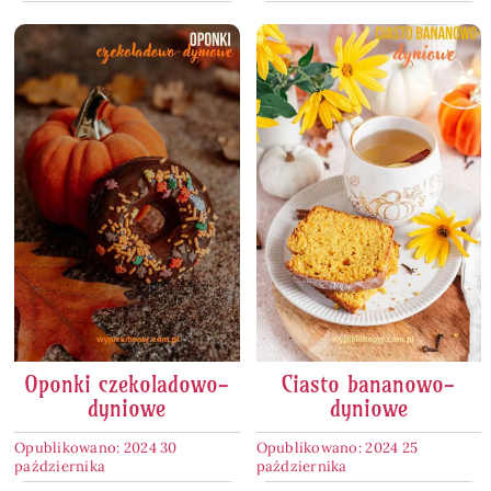
Oponki czekoladowo-
Ciasto bananowo-
dyniowe
dyniowe
Opublikowano: 2024 30
Opublikowano: 2024 25
października
października