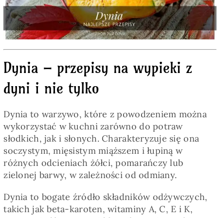
Pieczywo
Przetwory
Dynia – przepisy na wypieki z
Posiłki
dyni i nie tylko
Zdrowo i fit
Dynia to warzywo, które z powodzeniem można
wykorzystać w kuchni zarówno do potraw
Kuchnie świata
słodkich, jak i słonych. Charakteryzuje się ona
soczystym, mięsistym miąższem i łupiną w
różnych odcieniach żółci, pomarańczy lub
SKLEP
zielonej barwy, w zależności od odmiany.
Dynia to bogate źródło składników odżywczych,
Polski
takich jak beta-karoten, witaminy A, C, E i K,