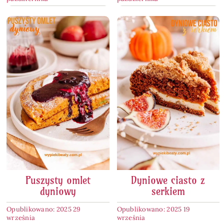
Puszysty omlet
Dyniowe ciasto z
dyniowy
serkiem
Opublikowano: 2025 29
Opublikowano: 2025 19
września
września