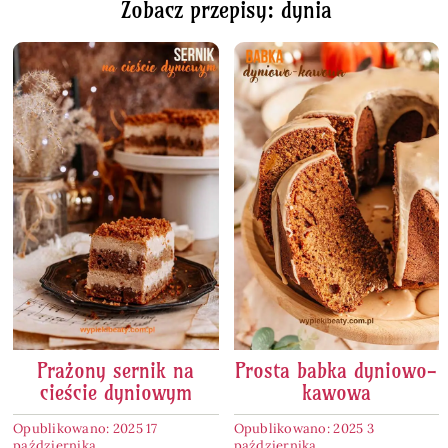
Zobacz przepisy: dynia
Prażony sernik na
Prosta babka dyniowo-
cieście dyniowym
kawowa
Opublikowano: 2025 17
Opublikowano: 2025 3
października
października