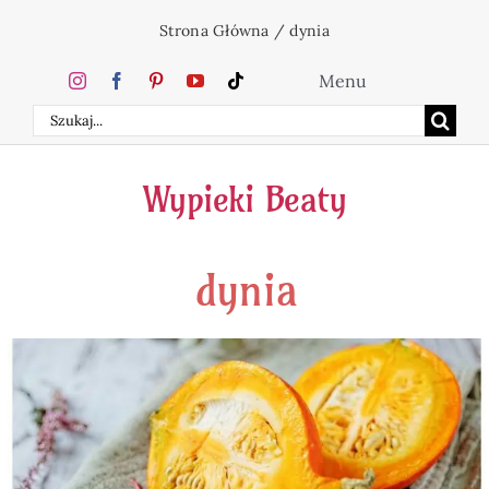
Przejdź
Strona Główna
/
dynia
do
zawartości
Menu
Szukaj
Home
Wypieki Beaty
Ciasta
dynia
Desery
Święta
Napoje