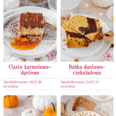
Ciasto karmelowo-
Babka dyniowo-
dyniowe
czekoladowa
Opublikowano: 2022 30
Opublikowano: 2022 23
września
września