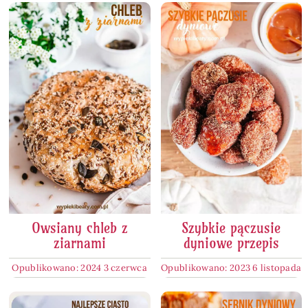
Owsiany chleb z
Szybkie pączusie
ziarnami
dyniowe przepis
Opublikowano: 2024 3 czerwca
Opublikowano: 2023 6 listopada