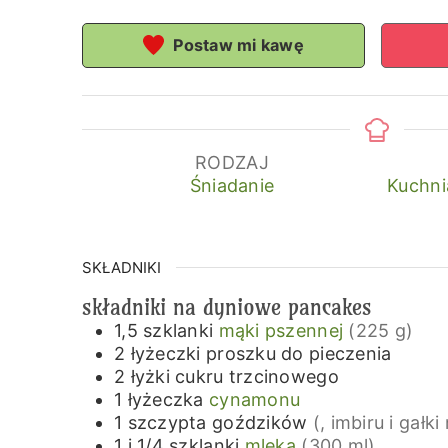
Postaw mi kawę
RODZAJ
Śniadanie
Kuchni
SKŁADNIKI
składniki na dyniowe pancakes
1,5
szklanki
mąki pszennej
(225 g)
2
łyżeczki
proszku do pieczenia
2
łyżki
cukru trzcinowego
1
łyżeczka
cynamonu
1
szczypta
goździków
(, imbiru i gał
1 i 1/4
szklanki
mleka
(300 ml)