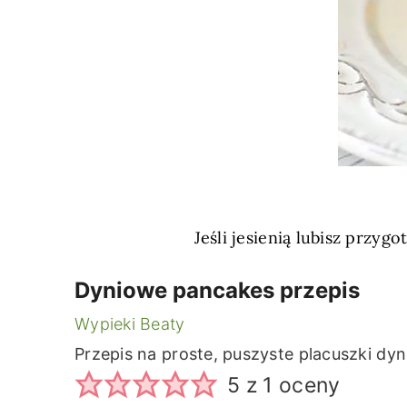
Jeśli jesienią lubisz przyg
Dyniowe pancakes przepis
Wypieki Beaty
Przepis na proste, puszyste placuszki d
5
z 1 oceny