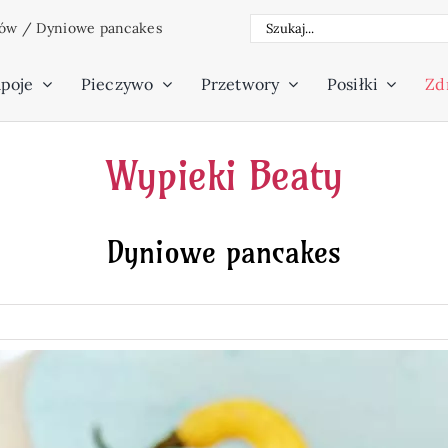
Szukaj
ców
/
Dyniowe pancakes
poje
Pieczywo
Przetwory
Posiłki
Zdr
Wypieki Beaty
Dyniowe pancakes