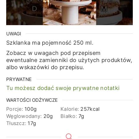
UWAGI
Szklanka ma pojemność 250 ml.
Zobacz w uwagach pod przepisem
ewentualne zamienniki do użytych produktów,
albo wskazówki do przepisu.
PRYWATNE
Tu możesz dodać swoje prywatne notatki
WARTOŚCI ODŻYWCZE
Porcje:
100
g
Kalorie:
257
kcal
Węglowodany:
20
g
Białko:
7
g
Tłuszcz:
17
g