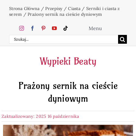
Przejdź
Strona Główna
/
Przepisy
/
Ciasta
/
Serniki i ciasta z
do
serem
/
Prażony sernik na cieście dyniowym
zawartości
Menu
Szukaj
Home
Wypieki Beaty
Ciasta
Prażony sernik na cieście
Desery
dyniowym
Święta
Zaktualizowany: 2025 16 października
Napoje