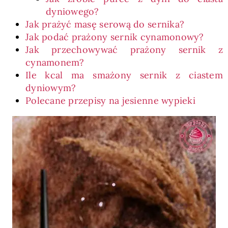
dyniowego?
Jak prażyć masę serową do sernika?
Jak podać prażony sernik cynamonowy?
Jak przechowywać prażony sernik z
cynamonem?
Ile kcal ma smażony sernik z ciastem
dyniowym?
Polecane przepisy na jesienne wypieki