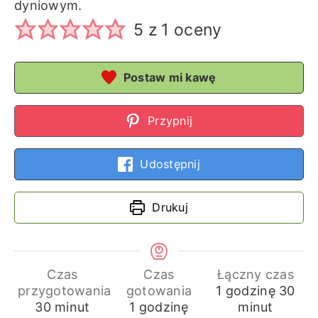
dyniowym.
5
z 1 oceny
Postaw mi kawę
Przypnij
Udostępnij
Drukuj
Czas
Czas
Łączny czas
godzina
min
przygotowania
gotowania
1
godzinę
30
minuty
godzina
30
minut
1
godzinę
minut