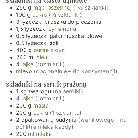
składniki na ciasto dyniowe
250
g
mąki pszennej
(1⅔ szklanki)
100
g
cukru
(½ szklanki)
3
łyżeczki
proszku do pieczenia
1,5
łyżeczki
cynamonu
0,5
łyżeczki
gałki muszkatołowej
0,5
łyżeczki
soli
400
g
puree z dyni
240
ml
oleju
4
jajka
(rozmiar L)
mleko
(opcjonalnie – do konsystencji)
składniki na sernik prażony
1
kg
twarogu
(na serniki)
4
jajka
(rozmiar L)
200
g
masła
200
g
cukru
(1 szklanka)
2
opakowania
budyniu
(waniliowego – na
pół litra mleka każdy)
200
ml
mleka