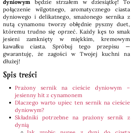
dyniowym
będzie strzałem w dziesiątkę! To
połączenie wilgotnego, aromatycznego ciasta
dyniowego i delikatnego, smażonego sernika z
nutą cynamonu tworzy obłędnie pyszny duet,
któremu trudno się oprzeć. Każdy kęs to smak
jesieni zamknięty w miękkim, kremowym
kawałku ciasta. Spróbuj tego przepisu —
gwarantuję, że zagości w Twojej kuchni na
dłużej!
Spis treści
Prażony sernik na cieście dyniowym –
jesienny hit z cynamonem
Dlaczego warto upiec ten sernik na cieście
dyniowym?
Składniki potrzebne na prażony sernik z
dynią
Jak zrobic puree z dyni do ciasta