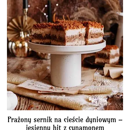
Prażony sernik na cieście dyniowym –
jesienny hit z cynamonem