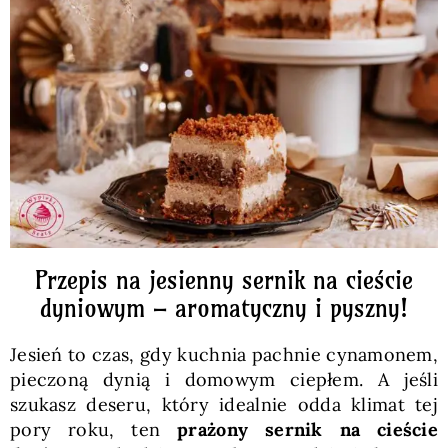
Pieczywo
Przetwory
Posiłki
Zdrowo i fit
Przepis na jesienny sernik na cieście
Kuchnie świata
dyniowym – aromatyczny i pyszny!
Jesień to czas, gdy kuchnia pachnie cynamonem,
SKLEP
pieczoną dynią i domowym ciepłem. A jeśli
szukasz deseru, który idealnie odda klimat tej
Polski
pory roku, ten
prażony sernik na cieście