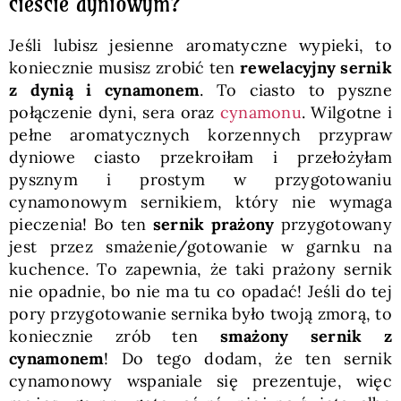
cieście dyniowym?
Jeśli lubisz jesienne aromatyczne wypieki, to
koniecznie musisz zrobić ten
rewelacyjny sernik
z dynią i cynamonem
. To ciasto to pyszne
połączenie dyni, sera oraz
cynamonu
. Wilgotne i
pełne aromatycznych korzennych przypraw
dyniowe ciasto przekroiłam i przełożyłam
pysznym i prostym w przygotowaniu
cynamonowym sernikiem, który nie wymaga
pieczenia! Bo ten
sernik prażony
przygotowany
jest przez smażenie/gotowanie w garnku na
kuchence. To zapewnia, że taki prażony sernik
nie opadnie, bo nie ma tu co opadać! Jeśli do tej
pory przygotowanie sernika było twoją zmorą, to
koniecznie zrób ten
smażony sernik z
cynamonem
! Do tego dodam, że ten sernik
cynamonowy wspaniale się prezentuje, więc