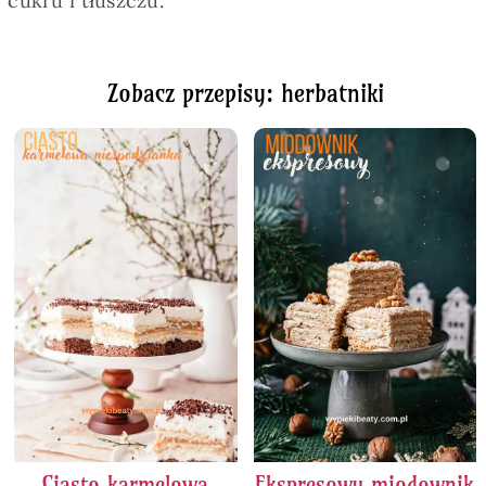
cukru i tłuszczu.
Zobacz przepisy: herbatniki
Ciasto karmelowa
Ekspresowy miodownik