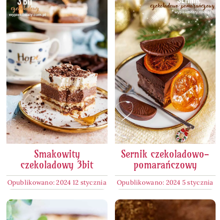
Smakowity
Sernik czekoladowo-
czekoladowy 3bit
pomarańczowy
Opublikowano: 2024 12 stycznia
Opublikowano: 2024 5 stycznia