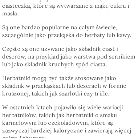
Pieczywo
ciasteczka, które są wytwarzane z mąki, cukru i
masła.
Przetwory
Są one bardzo popularne na całym świecie,
szczególnie jako przekąska do herbaty lub kawy.
Posiłki
Często są one używane jako składnik ciast i
deserów, na przykład jako warstwa pod sernikiem
lub jako składnik kruchych spód ciasta.
Zdrowo i fit
Herbatniki mogą być także stosowane jako
Kuchnie świata
składnik w przekąskach lub deserach w formie
kruszonej, takich jak szarlotki czy trifle.
SKLEP
W ostatnich latach pojawiło się wiele wariacji
herbatników, takich jak herbatniki o smaku
karmelowym lub czekoladowym, które są
Polski
zazwyczaj bardziej kaloryczne i zawierają więcej