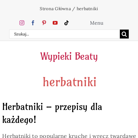
Przejdź
Strona Główna
/
herbatniki
do
zawartości
Menu
Szukaj
Home
Wypieki Beaty
Ciasta
herbatniki
Desery
Święta
Herbatniki – przepisy dla
każdego!
Napoje
Herbatniki to popularne kruche i wręcz twardawe