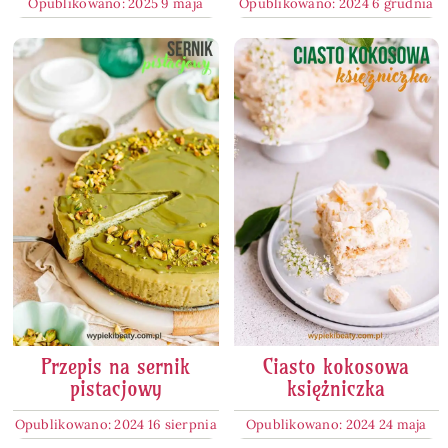
Opublikowano: 2025 9 maja
Opublikowano: 2024 6 grudnia
Przepis na sernik
Ciasto kokosowa
pistacjowy
księżniczka
Opublikowano: 2024 16 sierpnia
Opublikowano: 2024 24 maja