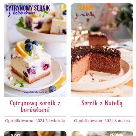
Cytrynowy sernik z
Sernik z Nutellą
borówkami
Opublikowano: 2024 5 kwietnia
Opublikowano: 2024 8 marca