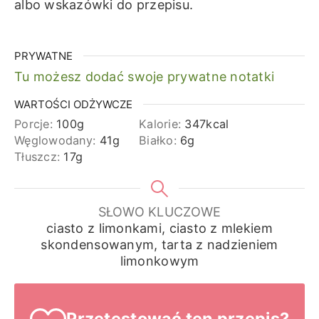
albo wskazówki do przepisu.
PRYWATNE
Tu możesz dodać swoje prywatne notatki
WARTOŚCI ODŻYWCZE
Porcje:
100
g
Kalorie:
347
kcal
Węglowodany:
41
g
Białko:
6
g
Tłuszcz:
17
g
SŁOWO KLUCZOWE
ciasto z limonkami, ciasto z mlekiem
skondensowanym, tarta z nadzieniem
limonkowym
Przetestować ten przepis?