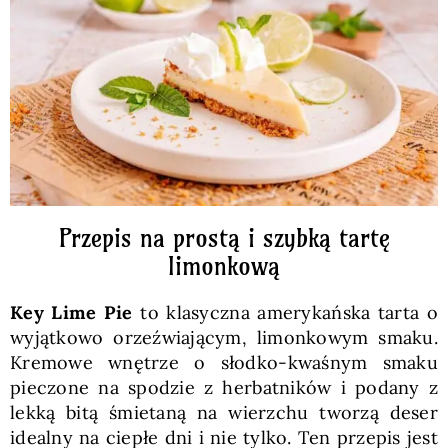
Pieczywo
Przetwory
Posiłki
Zdrowo i fit
Przepis na prostą i szybką tartę
limonkową
Kuchnie świata
Key Lime Pie
to klasyczna amerykańska tarta o
wyjątkowo orzeźwiającym, limonkowym smaku.
SKLEP
Kremowe wnętrze o słodko-kwaśnym smaku
pieczone na spodzie z herbatników i podany z
lekką bitą śmietaną na wierzchu tworzą deser
Polski
idealny na ciepłe dni i nie tylko. Ten przepis jest