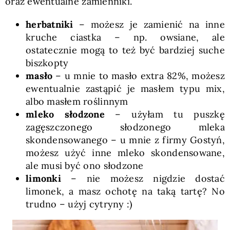
oraz ewentualne zamienniki.
herbatniki
– możesz je zamienić na inne
kruche ciastka – np. owsiane, ale
ostatecznie mogą to też być bardziej suche
biszkopty
masło
– u mnie to masło extra 82%, możesz
ewentualnie zastąpić je masłem typu mix,
albo masłem roślinnym
mleko słodzone
– użyłam tu puszkę
zagęszczonego słodzonego mleka
skondensowanego – u mnie z firmy Gostyń,
możesz użyć inne mleko skondensowane,
ale musi być ono słodzone
limonki
– nie możesz nigdzie dostać
limonek, a masz ochotę na taką tartę? No
trudno – użyj cytryny :)