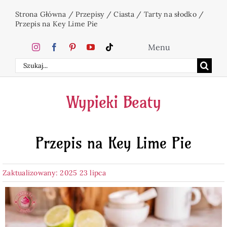
Przejdź
Strona Główna
/
Przepisy
/
Ciasta
/
Tarty na słodko
/
do
Przepis na Key Lime Pie
zawartości
Menu
Szukaj
Home
Wypieki Beaty
Ciasta
Przepis na Key Lime Pie
Desery
Zaktualizowany: 2025 23 lipca
Święta
Napoje