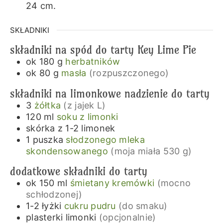
24 cm.
SKŁADNIKI
składniki na spód do tarty Key Lime Pie
ok 180
g
herbatników
ok 80
g
masła
(rozpuszczonego)
składniki na limonkowe nadzienie do tarty
3
żółtka
(z jajek L)
120
ml
soku z limonki
skórka z 1-2 limonek
1
puszka
słodzonego mleka
skondensowanego
(moja miała 530 g)
dodatkowe składniki do tarty
ok 150
ml
śmietany kremówki
(mocno
schłodzonej)
1-2
łyżki
cukru pudru
(do smaku)
plasterki limonki
(opcjonalnie)