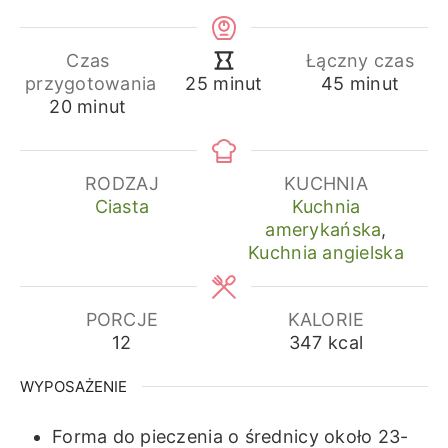
Czas
Łączny czas
minuty
minuty
przygotowania
45
minut
25
minut
minuty
20
minut
RODZAJ
KUCHNIA
Ciasta
Kuchnia
amerykańska
,
Kuchnia angielska
PORCJE
KALORIE
12
347
kcal
WYPOSAŻENIE
Forma do pieczenia o średnicy około 23-