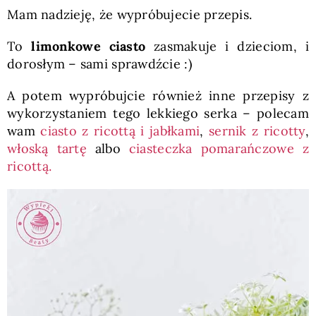
Mam nadzieję, że wypróbujecie przepis.
To
limonkowe ciasto
zasmakuje i dzieciom, i
dorosłym – sami sprawdźcie :)
A potem wypróbujcie również inne przepisy z
wykorzystaniem tego lekkiego serka – polecam
wam
ciasto z ricottą i jabłkami
,
sernik z ricotty
,
włoską tartę
albo
ciasteczka pomarańczowe z
ricottą.