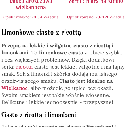
Babka drożdżowa
Sernik mars na zimno
wielkanocna
Opublikowano: 2017 4 kwietnia
Opublikowano: 2023 21 kwietnia
Limonkowe ciasto z ricottą
Przepis na lekkie i wilgotne ciasto z ricottą i
limonkami
. To
limonkowe ciasto
zrobicie szybko
i bez większych problemów. Dzięki dodatkowi
serka
ricotta
ciasto jest lekkie, wilgotne i ma fajny
smak. Sok z limonki i skórka dodają mu fajnego
orzeźwiającego smaku.
Ciasto jest idealne na
Wielkanoc
, albo możecie go upiec bez okazji.
Swoim smakiem jest takie właśnie wiosenne.
Delikatne i lekkie jednocześnie - przepyszne!
Ciasto z ricottą i limonkami
Zobaczcie mój
przepis na ciasto z limonkami
i