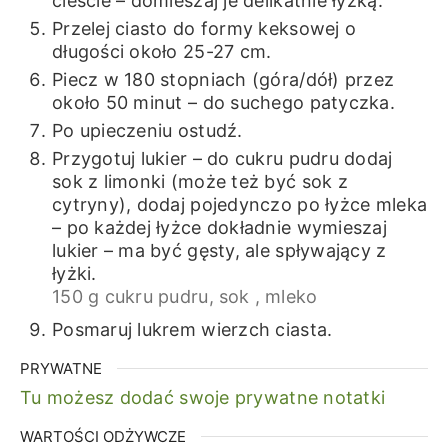
cieście – domieszaj je delikatnie łyżką.
Przelej ciasto do formy keksowej o
długości około 25-27 cm.
Piecz w 180 stopniach (góra/dół) przez
około 50 minut – do suchego patyczka.
Po upieczeniu ostudź.
Przygotuj lukier – do cukru pudru dodaj
sok z limonki (może też być sok z
cytryny), dodaj pojedynczo po łyżce mleka
– po każdej łyżce dokładnie wymieszaj
lukier – ma być gęsty, ale spływający z
łyżki.
150 g cukru pudru,
sok ,
mleko
Posmaruj lukrem wierzch ciasta.
PRYWATNE
Tu możesz dodać swoje prywatne notatki
WARTOŚCI ODŻYWCZE