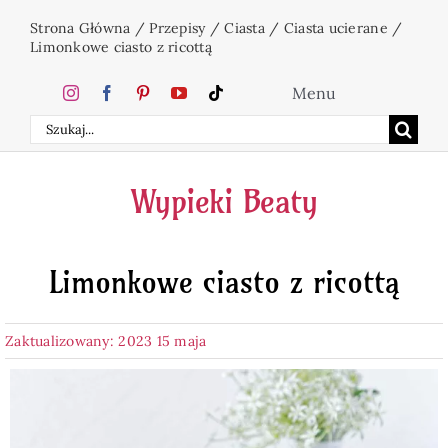
Przejdź
Strona Główna
/
Przepisy
/
Ciasta
/
Ciasta ucierane
/
do
Limonkowe ciasto z ricottą
zawartości
Menu
Szukaj
Home
Wypieki Beaty
Ciasta
Limonkowe ciasto z ricottą
Desery
Zaktualizowany: 2023 15 maja
Święta
Napoje