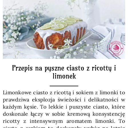
Pieczywo
Przetwory
Posiłki
Zdrowo i fit
Przepis na pyszne ciasto z ricotty i
limonek
Kuchnie świata
Limonkowe ciasto z ricottą i sokiem z limonki to
prawdziwa eksplozja świeżości i delikatności w
SKLEP
każdym kęsie. To lekkie i puszyste ciasto, które
doskonale łączy w sobie kremową konsystencję
ricotty z intensywnym aromatem limonki. To
Polski