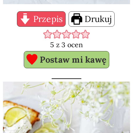
Przepis
Drukuj
5
z
3
ocen
Postaw mi kawę