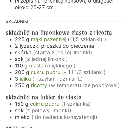
Przepis na foremkę keksową o długości
około 25-27 cm.
SKŁADNIKI
składniki na limonkowe ciasto z ricottą
225
g
mąki pszennej
((1,5 szklanki) )
2
łyżeczki
proszku do pieczenia
skórka
(starta z jednej limonki)
sok
(z jednej limonki)
110
g
masła
(miękkiego )
200
g
cukru pudru
(- 1 i 1/3 szklanki)
3
jajka
(- użyłam rozmiar L)
250
g
ricotty
(w temperaturze pokojowej)
składniki na lukier do ciasta
150
g
cukru pudru
(1 szklanka)
sok
(z połowy limonki)
mleko
( do nadania konsystencji)