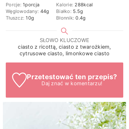
Porcje:
1
porcja
Kalorie:
288
kcal
Węglowodany:
44
g
Białko:
5.5
g
Tłuszcz:
10
g
Błonnik:
0.4
g
SŁOWO KLUCZOWE
ciasto z ricottą, ciasto z twarożkiem,
cytrusowe ciasto, limonkowe ciasto
Przetestować ten przepis?
Daj znać
w komentarzu!