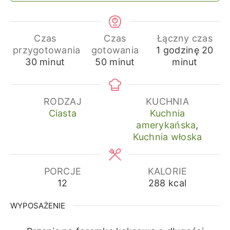
Czas
Czas
Łączny czas
godzina
min
przygotowania
gotowania
1
godzinę
20
minuty
minuty
30
minut
50
minut
minut
RODZAJ
KUCHNIA
Ciasta
Kuchnia
amerykańska
,
Kuchnia włoska
PORCJE
KALORIE
12
288
kcal
WYPOSAŻENIE