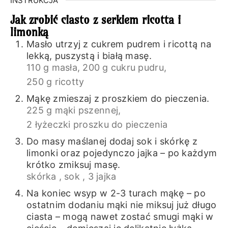
INSTRUKCJA
Jak zrobić ciasto z serkiem ricotta i
limonką
Masło utrzyj z cukrem pudrem i ricottą na
lekką, puszystą i białą masę.
110 g masła,
200 g cukru pudru,
250 g ricotty
Mąkę zmieszaj z proszkiem do pieczenia.
225 g mąki pszennej,
2 łyżeczki proszku do pieczenia
Do masy maślanej dodaj sok i skórkę z
limonki oraz pojedynczo jajka – po każdym
krótko zmiksuj masę.
skórka ,
sok ,
3 jajka
Na koniec wsyp w 2-3 turach mąkę – po
ostatnim dodaniu mąki nie miksuj już długo
ciasta – mogą nawet zostać smugi mąki w