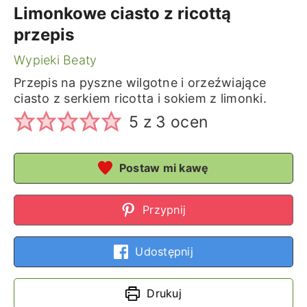
Limonkowe ciasto z ricottą
przepis
Wypieki Beaty
Przepis na pyszne wilgotne i orzeźwiające
ciasto z serkiem ricotta i sokiem z limonki.
5
z
3
ocen
Postaw mi kawę
Przypnij
Udostępnij
Drukuj