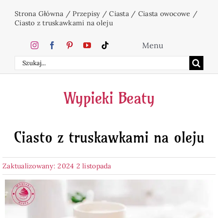
Przejdź
Strona Główna
/
Przepisy
/
Ciasta
/
Ciasta owocowe
/
do
Ciasto z truskawkami na oleju
zawartości
Menu
Szukaj
Home
Wypieki Beaty
Ciasta
Ciasto z truskawkami na oleju
Desery
Zaktualizowany: 2024 2 listopada
Święta
Napoje