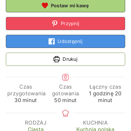
Postaw mi kawę
Przypnij
Udostępnij
Drukuj
Czas
Czas
Łączny czas
godzina
min
przygotowania
gotowania
1
godzinę
20
minuty
minuty
30
minut
50
minut
minut
RODZAJ
KUCHNIA
Ciasta
Kuchnia polska