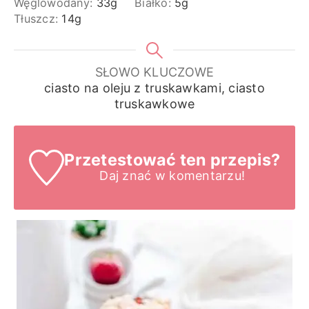
Węglowodany:
33
g
Białko:
5
g
Tłuszcz:
14
g
SŁOWO KLUCZOWE
ciasto na oleju z truskawkami, ciasto
truskawkowe
Przetestować ten przepis?
Daj znać
w komentarzu!