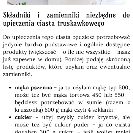
Składniki i zamienniki niezbędne do
upieczenia ciasta truskawkowego
Do upieczenia tego ciasta będziesz potrzebować
jedynie bardzo podstawowe i ogólnie dostępne
produkty (większość – o ile nie wszystkie – masz
już zapewne w domu). Poniżej podaję skróconą
listę produktów, które użyłam oraz ewentualne
zamienniki.
mąka pszenna
– ja tu użyłam mąkę typ 500,
może też być mąka tortowa 450 lub 550 –
będziesz potrzebować w sumie (razem z
kruszonką) 600 g mąki czyli 4 szklanki
cukier
– użyj zwykły cukier kryształ, ale
może też być cukier puder – ja do ciasta
dodałam 300 g cukru – jeśli wolisz mniej