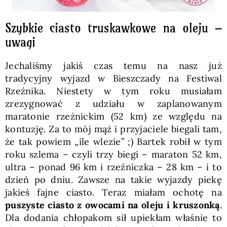
Szybkie ciasto truskawkowe na oleju –
uwagi
Jechaliśmy jakiś czas temu na nasz już
tradycyjny wyjazd w Bieszczady na Festiwal
Rzeźnika. Niestety w tym roku musiałam
zrezygnować z udziału w zaplanowanym
maratonie rzeźnickim (52 km) ze względu na
kontuzję. Za to mój mąż i przyjaciele biegali tam,
że tak powiem „ile wlezie” ;) Bartek robił w tym
roku szlema – czyli trzy biegi – maraton 52 km,
ultra – ponad 96 km i rzeźniczka – 28 km – i to
dzień po dniu. Zawsze na takie wyjazdy piekę
jakieś fajne ciasto. Teraz miałam ochotę na
puszyste ciasto z owocami na oleju i kruszonką
.
Dla dodania chłopakom sił upiekłam właśnie to