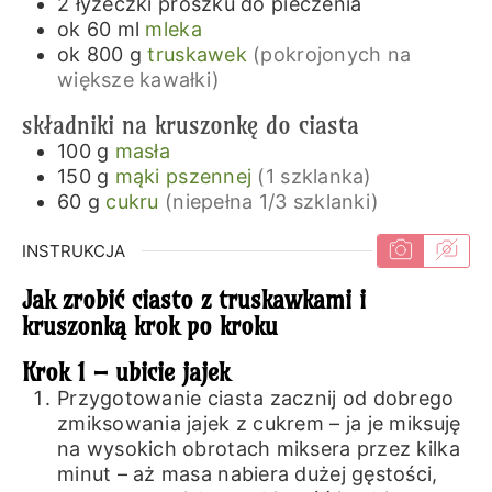
2
łyżeczki
proszku do pieczenia
ok 60
ml
mleka
ok 800
g
truskawek
(pokrojonych na
większe kawałki)
składniki na kruszonkę do ciasta
100
g
masła
150
g
mąki pszennej
(1 szklanka)
60
g
cukru
(niepełna 1/3 szklanki)
INSTRUKCJA
Jak zrobić ciasto z truskawkami i
kruszonką krok po kroku
Krok 1 – ubicie jajek
Przygotowanie ciasta zacznij od dobrego
zmiksowania jajek z cukrem – ja je miksuję
na wysokich obrotach miksera przez kilka
minut – aż masa nabiera dużej gęstości,