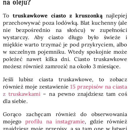
na oleju?
To
truskawkowe ciasto z kruszonką
najlepiej
przechowywać poza lodówką. Blat kuchenny (ale
nie bezpośrednio na słońcu) w zupełności
wystarczy. Aby ciasto długo było świeże i
miękkie warto trzymać je pod przykryciem, albo
w szczelnym pojemniku. Wtedy spokojnie może
poleżeć nawet kilka dni. Ciasto truskawkowe
możesz również zamrozić na około 3 miesiące.
Jeśli lubisz ciasta truskawkowe, to zobacz
również moje zestawienie
15 przepisów na ciasta
z truskawkami
– na pewno znajdziesz tam coś
dla siebie.
Gorąco zachęcam również do obserwowania
mojego
profilu na instagramie
, gdzie również
znajdziesz moje przepisy, a są tam one w łatwej