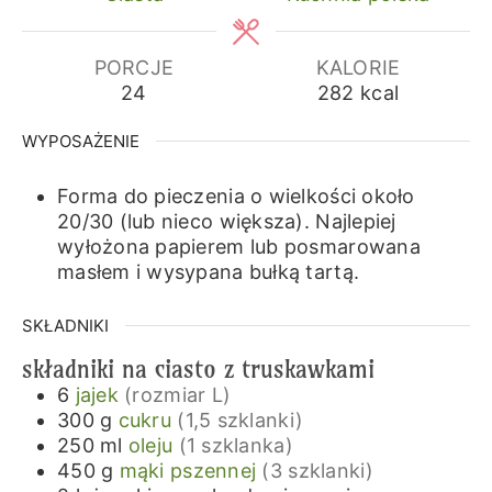
PORCJE
KALORIE
24
282
kcal
WYPOSAŻENIE
Forma do pieczenia o wielkości około
20/30 (lub nieco większa).
Najlepiej
wyłożona papierem lub posmarowana
masłem i wysypana bułką tartą.
SKŁADNIKI
składniki na ciasto z truskawkami
6
jajek
(rozmiar L)
300
g
cukru
(1,5 szklanki)
250
ml
oleju
(1 szklanka)
450
g
mąki pszennej
(3 szklanki)