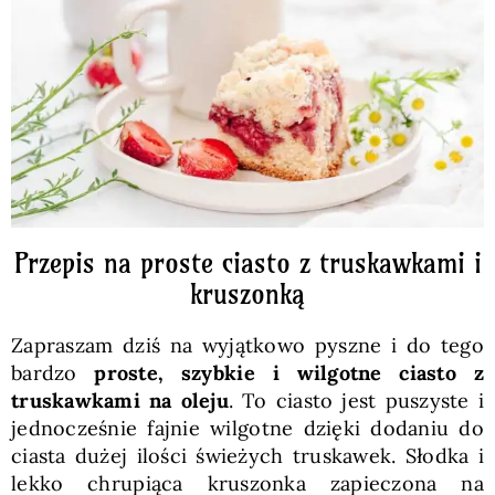
Pieczywo
Przetwory
Posiłki
Zdrowo i fit
Przepis na proste ciasto z truskawkami i
kruszonką
Kuchnie świata
Zapraszam dziś na wyjątkowo pyszne i do tego
bardzo
proste, szybkie i wilgotne ciasto z
SKLEP
truskawkami na oleju
. To ciasto jest puszyste i
jednocześnie fajnie wilgotne dzięki dodaniu do
ciasta dużej ilości świeżych truskawek. Słodka i
Polski
lekko chrupiąca kruszonka zapieczona na