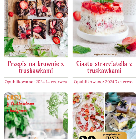
Przepis na brownie z
Ciasto stracciatella z
truskawkami
truskawkami
Opublikowano: 2024 14 czerwca
Opublikowano: 2024 7 czerwca