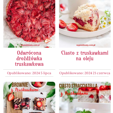
Odwrócona
Ciasto z truskawkami
drożdżówka
na oleju
truskawkowa
Opublikowano: 2024 5 lipca
Opublikowano: 2024 21 czerwca