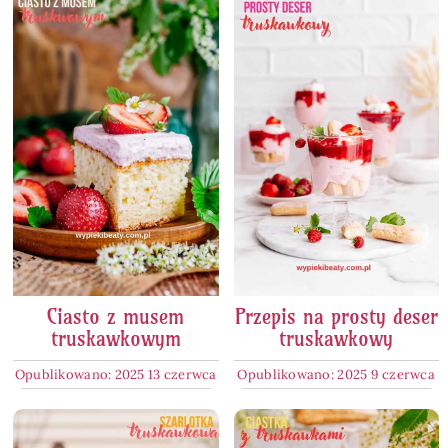
Ciasto z musem
Przepis na prosty deser
truskawkowym
truskawkowy
Opublikowano: 2025 13 czerwca
Opublikowano: 2025 9 czerwca