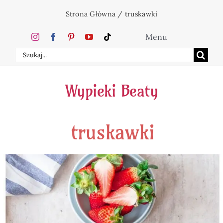
Przejdź
Strona Główna
/
truskawki
do
zawartości
Menu
Szukaj
Home
Wypieki Beaty
Ciasta
truskawki
Desery
Święta
Napoje