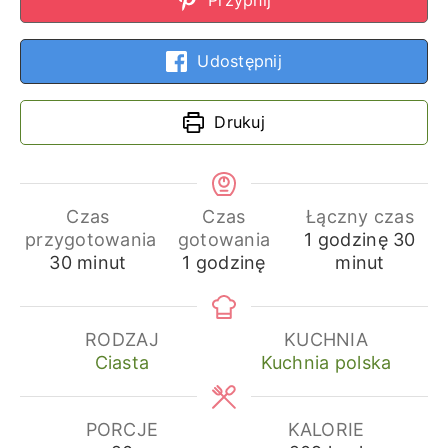
Udostępnij
Drukuj
Czas
Czas
Łączny czas
godzina
min
przygotowania
gotowania
1
godzinę
30
minuty
godzina
30
minut
1
godzinę
minut
RODZAJ
KUCHNIA
Ciasta
Kuchnia polska
PORCJE
KALORIE