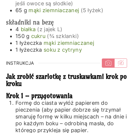
jeśli owoce są słodkie)
65
g
mąki ziemniaczanej
(5 łyżek)
składniki na bezę
4
białka
(z jajek L)
150
g
cukru
(¾ szklanki)
1
łyżeczka
mąki ziemniaczanej
1
łyżeczka
soku z cytryny
INSTRUKCJA
Jak zrobić szarlotkę z truskawkami krok po
kroku
Krok 1 – przygotowania
Formę do ciasta wyłóż papierem do
pieczenia (aby papier dobrze się trzymał
smaruję formę w kilku miejscach – na dnie i
po każdym boku – odrobiną masła, do
którego przykleja się papier.