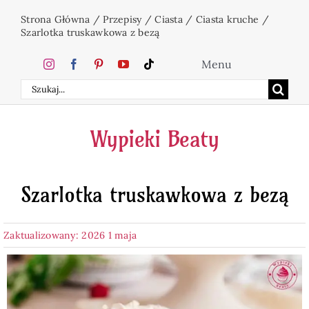
Przejdź
Strona Główna
/
Przepisy
/
Ciasta
/
Ciasta kruche
/
do
Szarlotka truskawkowa z bezą
zawartości
Menu
Szukaj
Home
Wypieki Beaty
Ciasta
Szarlotka truskawkowa z bezą
Desery
Zaktualizowany: 2026 1 maja
Święta
Napoje