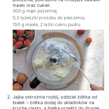
masło oraz cukier.
300 g mąki pszennej,
0,5 łyżeczki proszku do pieczenia,
150 g masła,
2 łyżki cukru pudru
Jajka ostrożnie rozbij, oddziel żółtka od
białek – żółtka dodaj do składników na
kruche ciasto, a białka przełóż do drugiej