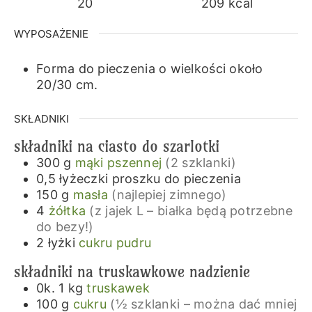
20
209
kcal
WYPOSAŻENIE
Forma do pieczenia o wielkości około
20/30 cm.
SKŁADNIKI
składniki na ciasto do szarlotki
300
g
mąki pszennej
(2 szklanki)
0,5
łyżeczki
proszku do pieczenia
150
g
masła
(najlepiej zimnego)
4
żółtka
(z jajek L – białka będą potrzebne
do bezy!)
2
łyżki
cukru pudru
składniki na truskawkowe nadzienie
0k. 1
kg
truskawek
100
g
cukru
(½ szklanki – można dać mniej