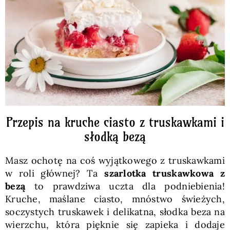
Pieczywo
Przetwory
Posiłki
Zdrowo i fit
Przepis na kruche ciasto z truskawkami i
słodką bezą
Kuchnie świata
Masz ochotę na coś wyjątkowego z truskawkami
w roli głównej? Ta
szarlotka truskawkowa z
SKLEP
bezą
to prawdziwa uczta dla podniebienia!
Kruche, maślane ciasto, mnóstwo świeżych,
soczystych truskawek i delikatna, słodka beza na
Polski
wierzchu, która pięknie się zapieka i dodaje