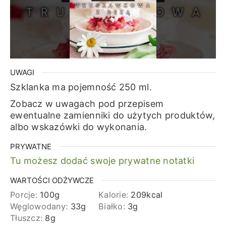
UWAGI
Szklanka ma pojemność 250 ml.
Zobacz w uwagach pod przepisem
ewentualne zamienniki do użytych produktów,
albo wskazówki do wykonania.
PRYWATNE
Tu możesz dodać swoje prywatne notatki
WARTOŚCI ODŻYWCZE
Porcje:
100
g
Kalorie:
209
kcal
Węglowodany:
33
g
Białko:
3
g
Tłuszcz:
8
g