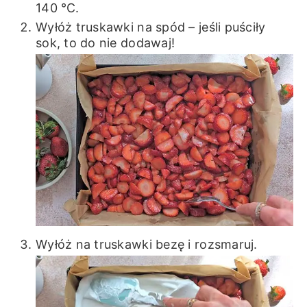
140 ℃.
Wyłóż truskawki na spód – jeśli puściły
sok, to do nie dodawaj!
Wyłóż na truskawki bezę i rozsmaruj.