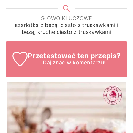
SŁOWO KLUCZOWE
szarlotka z bezą, ciasto z truskawkami i
bezą, kruche ciasto z truskawkami
Przetestować ten przepis?
Daj znać
w komentarzu!