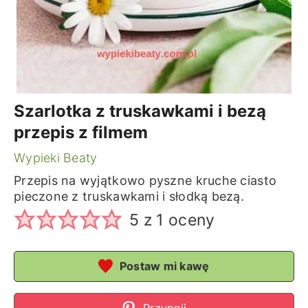
Szarlotka z truskawkami i bezą
przepis z filmem
Wypieki Beaty
Przepis na wyjątkowo pyszne kruche ciasto
pieczone z truskawkami i słodką bezą.
5
z 1 oceny
Postaw mi kawę
Przypnij