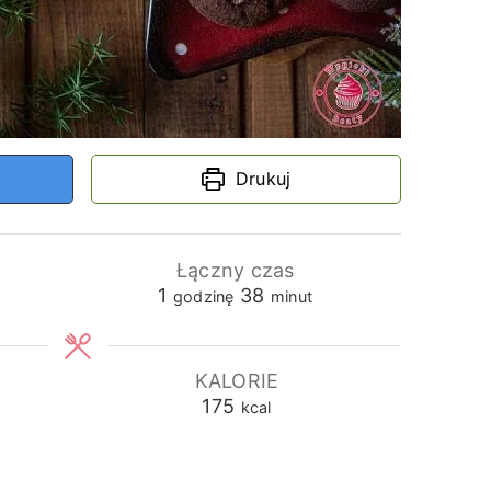
Drukuj
Łączny czas
godzina
minuty
1
38
godzinę
minut
KALORIE
175
kcal