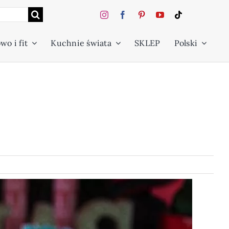
wo i fit
Kuchnie świata
SKLEP
Polski