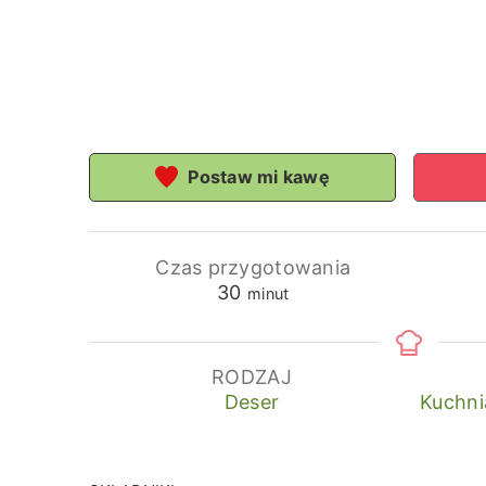
Postaw mi kawę
Czas przygotowania
minuty
30
minut
RODZAJ
Deser
Kuchni