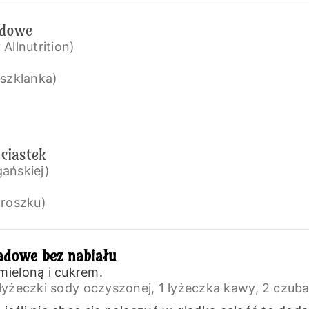
adowe
Allnutrition)
 szklanka)
ciastek
ańskiej)
proszku)
ladowe bez nabiału
mieloną i cukrem.
 łyżeczki sody oczyszonej,
1 łyżeczka kawy,
2 czuba