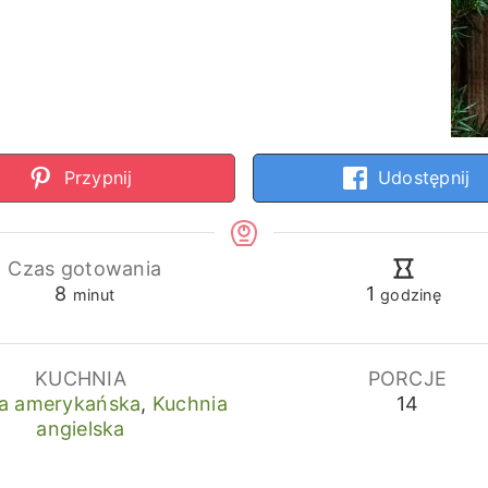
Przypnij
Udostępnij
Czas gotowania
minuty
godzina
8
1
minut
godzinę
KUCHNIA
PORCJE
a amerykańska
,
Kuchnia
14
angielska