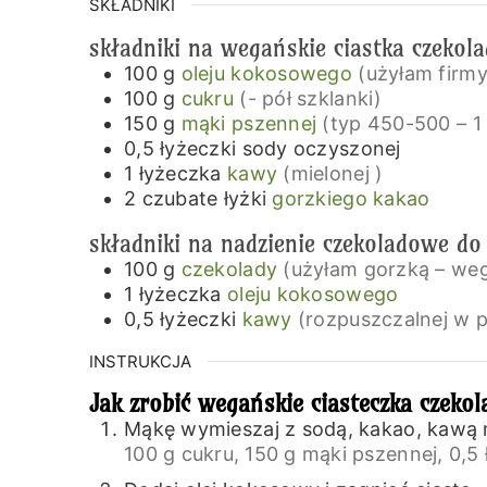
SKŁADNIKI
składniki na wegańskie ciastka czekol
100
g
oleju kokosowego
(użyłam firmy 
100
g
cukru
(- pół szklanki)
150
g
mąki pszennej
(typ 450-500 – 1
0,5
łyżeczki
sody oczyszonej
1
łyżeczka
kawy
(mielonej )
2
czubate łyżki
gorzkiego kakao
składniki na nadzienie czekoladowe do 
100
g
czekolady
(użyłam gorzką – weg
1
łyżeczka
oleju kokosowego
0,5
łyżeczki
kawy
(rozpuszczalnej w 
INSTRUKCJA
Jak zrobić wegańskie ciasteczka czeko
Mąkę wymieszaj z sodą, kakao, kawą 
100 g cukru,
150 g mąki pszennej,
0,5