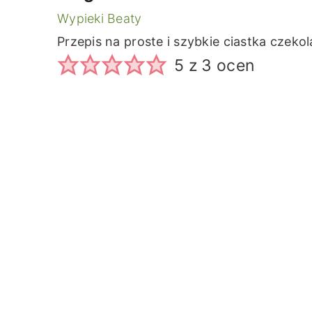
Wypieki Beaty
Przepis na proste i szybkie ciastka czekol
5
z
3
ocen