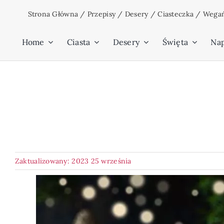
Przejdź
Strona Główna
/
Przepisy
/
Desery
/
Ciasteczka
/
Wegań
do
zawartości
Home
Ciasta
Desery
Święta
Na
Zaktualizowany: 2023 25 września