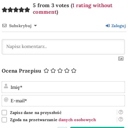
5 from 3 votes (
1 rating without
comment
)
Subskrybuj
Zaloguj
Ocena Przepisu
I
E
m
Zapisz dane na przyszłość
Zgoda na przetwarzanie
danych osobowych