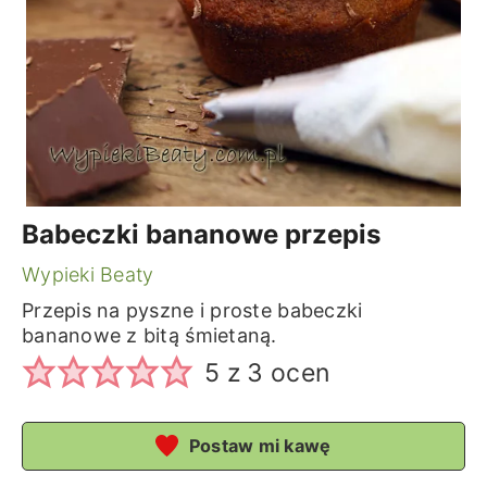
Babeczki bananowe przepis
Wypieki Beaty
Przepis na pyszne i proste babeczki
bananowe z bitą śmietaną.
5
z
3
ocen
Postaw mi kawę