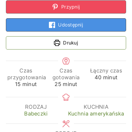
Przypnij
Udostępnij
Drukuj
Czas
Czas
Łączny czas
minuty
przygotowania
gotowania
40
minut
minuty
minuty
15
minut
25
minut
RODZAJ
KUCHNIA
Babeczki
Kuchnia amerykańska