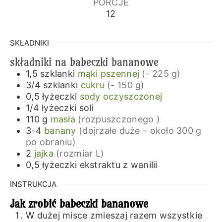
PORCJE
12
SKŁADNIKI
składniki na babeczki bananowe
1,5
szklanki
mąki pszennej
(- 225 g)
3/4
szklanki
cukru
(- 150 g)
0,5
łyżeczki
sody oczyszczonej
1/4
łyżeczki
soli
110
g
masła
(rozpuszczonego )
3-4
banany
(dojrzałe duże – około 300 g
po obraniu)
2
jajka
(rozmiar L)
0,5
łyżeczki
ekstraktu z wanilii
INSTRUKCJA
Jak zrobić babeczki bananowe
W dużej misce zmieszaj razem wszystkie