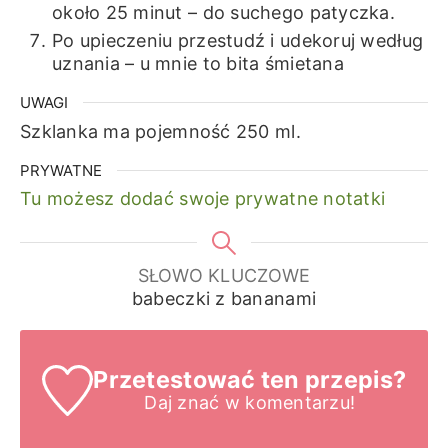
około 25 minut – do suchego patyczka.
Po upieczeniu przestudź i udekoruj według
uznania – u mnie to bita śmietana
UWAGI
Szklanka ma pojemność 250 ml.
PRYWATNE
Tu możesz dodać swoje prywatne notatki
SŁOWO KLUCZOWE
babeczki z bananami
Przetestować ten przepis?
Daj znać
w komentarzu!