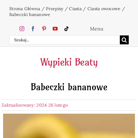
Przejdź
Strona Główna
/
Przepisy
/
Ciasta
/
Ciasta owocowe
/
do
Babeczki bananowe
zawartości
Menu
Szukaj
Home
Wypieki Beaty
Ciasta
Babeczki bananowe
Desery
Zaktualizowany: 2024 26 lutego
Święta
Napoje