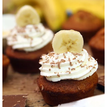
Pieczywo
Przetwory
Posiłki
Zdrowo i fit
Kuchnie świata
SKLEP
Polski