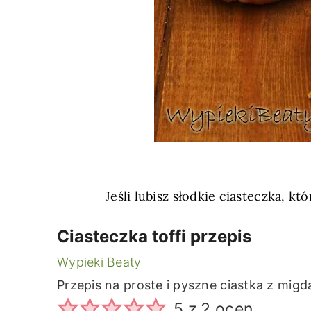
Jeśli lubisz słodkie ciasteczka, k
Ciasteczka toffi przepis
Wypieki Beaty
Przepis na proste i pyszne ciastka z migd
5
z
2
ocen