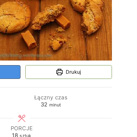
Drukuj
Łączny czas
minuty
32
minut
PORCJE
18
sztuk