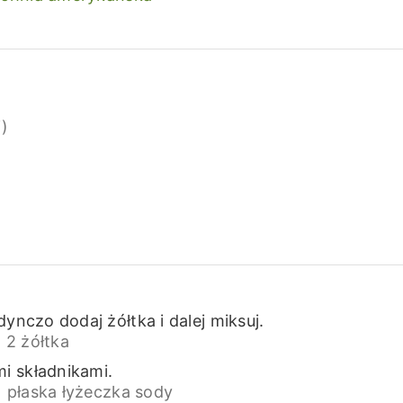
i)
ynczo dodaj żółtka i dalej miksuj.
,
2 żółtka
i składnikami.
1 płaska łyżeczka sody