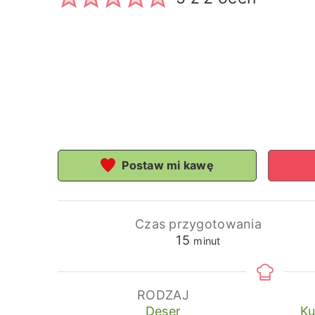
Postaw mi kawę
Czas przygotowania
minuty
15
minut
RODZAJ
Deser
Ku