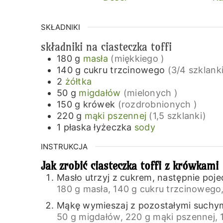
SKŁADNIKI
składniki na ciasteczka toffi
180
g
masła
(miękkiego )
140
g
cukru trzcinowego
(3/4 szklank
2
żółtka
50
g
migdałów
(mielonych )
150
g
krówek
(rozdrobnionych )
220
g
mąki pszennej
(1,5 szklanki)
1
płaska łyżeczka
sody
INSTRUKCJA
Jak zrobić ciasteczka toffi z krówkami
Masło utrzyj z cukrem, następnie pojed
180 g masła,
140 g cukru trzcinowego
Mąkę wymieszaj z pozostałymi suchym
50 g migdałów,
220 g mąki pszennej,