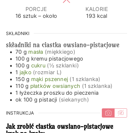
PORCJE
KALORIE
16
sztuk – około
193
kcal
SKŁADNIKI
składniki na ciastka owsiano-pistacjowe
70
g
masła
(miękkiego)
100
g
kremu pistacjowego
100
g
cukru
(½ szklanki)
1
jajko
(rozmiar L)
150
g
mąki pszennej
(1 szklanka)
110
g
płatków owsianych
(1 szklanka)
1
łyżeczka
proszku do pieczenia
ok 100
g
pistacji
(siekanych)
INSTRUKCJA
Jak zrobić ciastka owsiano-pistacjowe