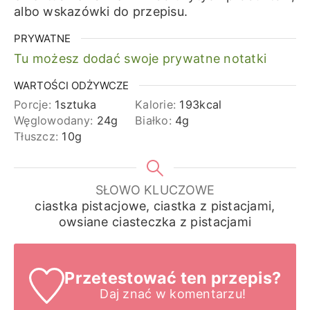
albo wskazówki do przepisu.
PRYWATNE
Tu możesz dodać swoje prywatne notatki
WARTOŚCI ODŻYWCZE
Porcje:
1
sztuka
Kalorie:
193
kcal
Węglowodany:
24
g
Białko:
4
g
Tłuszcz:
10
g
SŁOWO KLUCZOWE
ciastka pistacjowe, ciastka z pistacjami,
owsiane ciasteczka z pistacjami
Przetestować ten przepis?
Daj znać
w komentarzu!