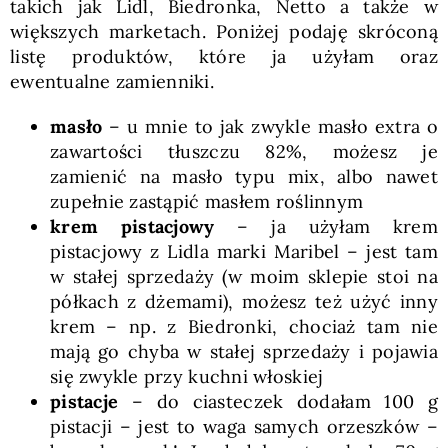
takich jak Lidl, Biedronka, Netto a także w
większych marketach. Poniżej podaję skróconą
listę produktów, które ja użyłam oraz
ewentualne zamienniki.
masło
– u mnie to jak zwykle masło extra o
zawartości tłuszczu 82%, możesz je
zamienić na masło typu mix, albo nawet
zupełnie zastąpić masłem roślinnym
krem pistacjowy
– ja użyłam krem
pistacjowy z Lidla marki Maribel – jest tam
w stałej sprzedaży (w moim sklepie stoi na
półkach z dżemami), możesz też użyć inny
krem – np. z Biedronki, chociaż tam nie
mają go chyba w stałej sprzedaży i pojawia
się zwykle przy kuchni włoskiej
pistacje
– do ciasteczek dodałam 100 g
pistacji – jest to waga samych orzeszków –