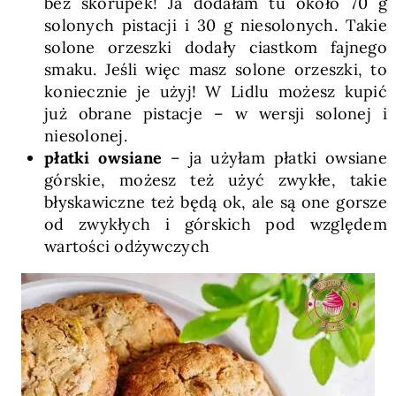
bez skorupek! Ja dodałam tu około 70 g
solonych pistacji i 30 g niesolonych. Takie
solone orzeszki dodały ciastkom fajnego
smaku. Jeśli więc masz solone orzeszki, to
koniecznie je użyj! W Lidlu możesz kupić
już obrane pistacje – w wersji solonej i
niesolonej.
płatki owsiane
– ja użyłam płatki owsiane
górskie, możesz też użyć zwykłe, takie
błyskawiczne też będą ok, ale są one gorsze
od zwykłych i górskich pod względem
wartości odżywczych