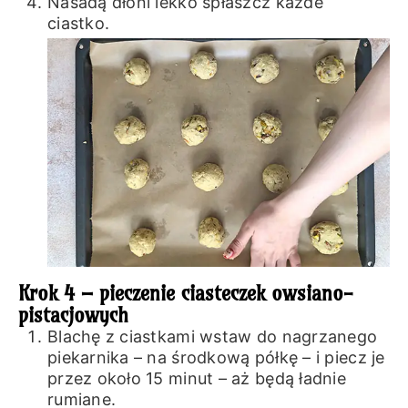
Nasadą dłoni lekko spłaszcz każde
ciastko.
Krok 4 – pieczenie ciasteczek owsiano-
pistacjowych
Blachę z ciastkami wstaw do nagrzanego
piekarnika – na środkową półkę – i piecz je
przez około 15 minut – aż będą ładnie
rumiane.