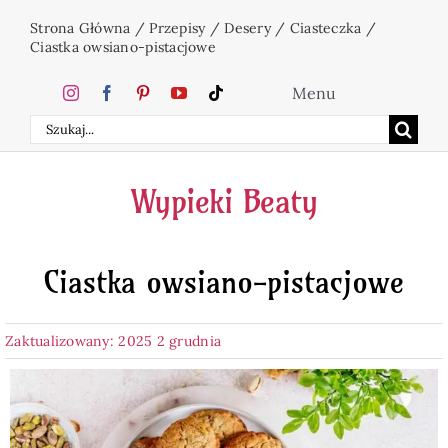
Przejdź
Strona Główna
/
Przepisy
/
Desery
/
Ciasteczka
/
do
Ciastka owsiano-pistacjowe
zawartości
Menu
Szukaj
Home
Wypieki Beaty
Ciasta
Ciastka owsiano-pistacjowe
Desery
Zaktualizowany: 2025 2 grudnia
Święta
Napoje