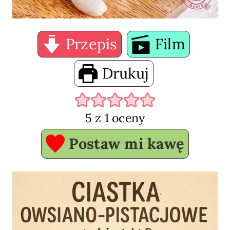
Przepis
Film
Drukuj
5
z 1 oceny
Postaw mi kawę