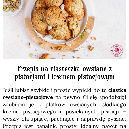
Pieczywo
Przetwory
Posiłki
Zdrowo i fit
Przepis na ciasteczka owsiane z
pistacjami i kremem pistacjowym
Kuchnie świata
Jeśli lubisz szybkie i proste wypieki, to te
ciastka
owsiano-pistacjowe
na pewno Ci się spodobają!
SKLEP
Zrobiłam je z płatków owsianych, słodkiego
kremu pistacjowego i posiekanych pistacji –
wyszły chrupiące, pachnące i naprawdę pyszne.
Polski
Przepis jest banalnie prosty, idealny nawet na