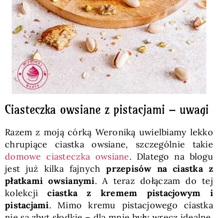
Ciasteczka owsiane z pistacjami – uwagi
Razem z moją córką Weroniką uwielbiamy lekko
chrupiące ciastka owsiane, szczególnie takie
domowe ciasteczka owsiane
. Dlatego na blogu
jest już kilka fajnych
przepisów na ciastka z
płatkami owsianymi
. A teraz dołączam do tej
kolekcji
ciastka z kremem pistacjowym i
pistacjami
. Mimo kremu pistacjowego ciastka
nie są zbyt słodkie – dla mnie były wręcz idealne.