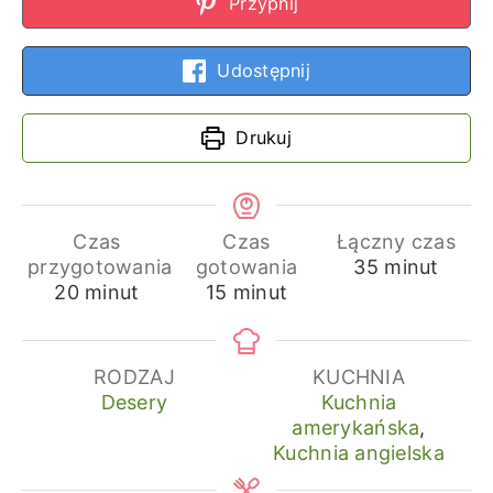
Przypnij
Udostępnij
Drukuj
Czas
Czas
Łączny czas
minuty
przygotowania
gotowania
35
minut
minuty
minuty
20
minut
15
minut
RODZAJ
KUCHNIA
Desery
Kuchnia
amerykańska
,
Kuchnia angielska