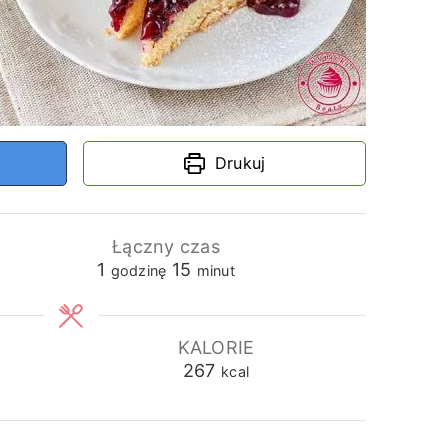
Drukuj
Łączny czas
godzina
minuty
1
15
godzinę
minut
KALORIE
267
kcal