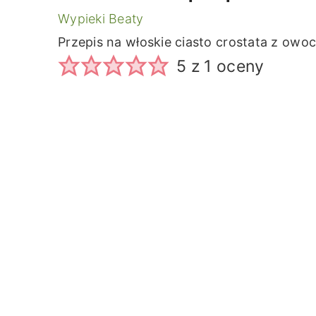
Wypieki Beaty
Przepis na włoskie ciasto crostata z ow
5
z 1 oceny