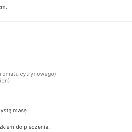
cm.
 aromatu cytrynowego)
tion)
zystą masę.
zkiem do pieczenia.