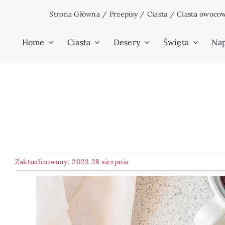
Przejdź
Strona Główna
/
Przepisy
/
Ciasta
/
Ciasta owoco
do
zawartości
Home
Ciasta
Desery
Święta
Na
Zaktualizowany: 2023 28 sierpnia