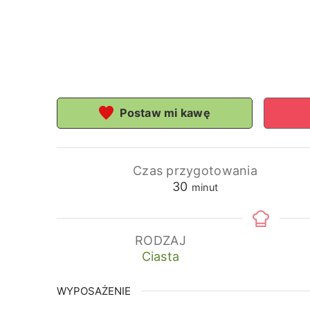
Postaw mi kawę
Czas przygotowania
minuty
30
minut
RODZAJ
Ciasta
WYPOSAŻENIE