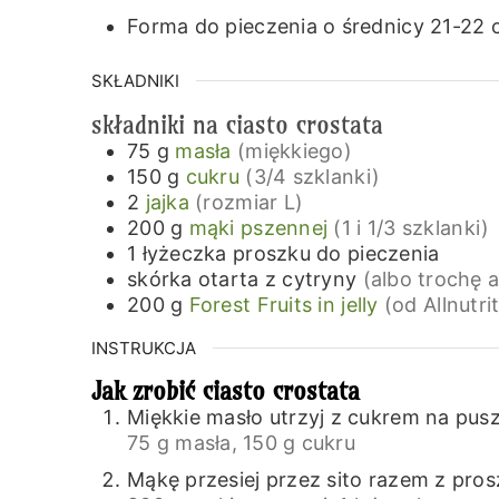
Forma do pieczenia o średnicy 21-22 
SKŁADNIKI
składniki na ciasto crostata
75
g
masła
(miękkiego)
150
g
cukru
(3/4 szklanki)
2
jajka
(rozmiar L)
200
g
mąki pszennej
(1 i 1/3 szklanki)
1
łyżeczka
proszku do pieczenia
skórka otarta z cytryny
(albo trochę
200
g
Forest Fruits in jelly
(od Allnutri
INSTRUKCJA
Jak zrobić ciasto crostata
Miękkie masło utrzyj z cukrem na pus
75 g masła,
150 g cukru
Mąkę przesiej przez sito razem z pros