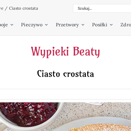
Szukaj
we
/
Ciasto crostata
poje
Pieczywo
Przetwory
Posiłki
Zdro
Wypieki Beaty
Ciasto crostata