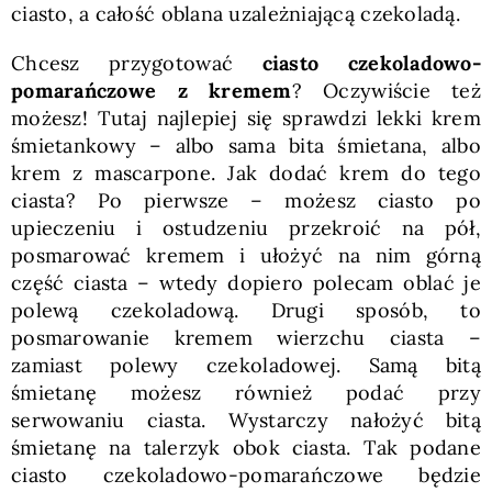
ciasto, a całość oblana uzależniającą czekoladą.
Chcesz przygotować
ciasto czekoladowo-
pomarańczowe z kremem
? Oczywiście też
możesz! Tutaj najlepiej się sprawdzi lekki krem
śmietankowy – albo sama bita śmietana, albo
krem z mascarpone. Jak dodać krem do tego
ciasta? Po pierwsze – możesz ciasto po
upieczeniu i ostudzeniu przekroić na pół,
posmarować kremem i ułożyć na nim górną
część ciasta – wtedy dopiero polecam oblać je
polewą czekoladową. Drugi sposób, to
posmarowanie kremem wierzchu ciasta –
zamiast polewy czekoladowej. Samą bitą
śmietanę możesz również podać przy
serwowaniu ciasta. Wystarczy nałożyć bitą
śmietanę na talerzyk obok ciasta. Tak podane
ciasto czekoladowo-pomarańczowe będzie