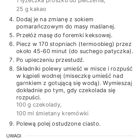
1 łyżeczka proszku do pieczenia,
25 g kakao
Dodaj je na zmianę z sokiem
pomarańczowym do masy maślanej.
Przełóż masę do foremki keksowej.
Piecz w 170 stopniach (termoobieg) przez
około 45-60 minut (do suchego patyczka).
Po upieczeniu przestudź.
Składniki polewy umieść w misce i rozpuść
w kąpieli wodnej (miseczkę umieść nad
garnkiem z gotującą się wodą). Wymieszaj
dokładnie po tym, gdy czekolada się
rozpuści.
100 g czekolady,
100 ml śmietany kremówki
Polewą polej ostudzone ciasto.
UWAGI