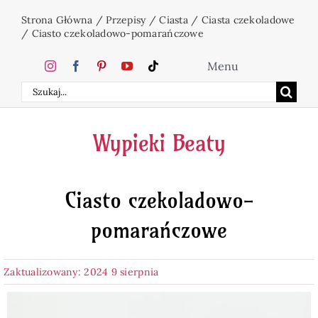
Przejdź
Strona Główna
/
Przepisy
/
Ciasta
/
Ciasta czekoladowe
do
/
Ciasto czekoladowo-pomarańczowe
zawartości
Menu
Szukaj
Home
Wypieki Beaty
Ciasta
Ciasto czekoladowo-
Desery
pomarańczowe
Święta
Zaktualizowany: 2024 9 sierpnia
Napoje