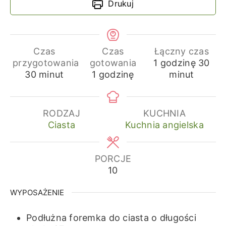
Drukuj
Czas
Czas
Łączny czas
godzina
min
przygotowania
gotowania
1
godzinę
30
minuty
godzina
30
minut
1
godzinę
minut
RODZAJ
KUCHNIA
Ciasta
Kuchnia angielska
PORCJE
10
WYPOSAŻENIE
Podłużna foremka do ciasta o długości