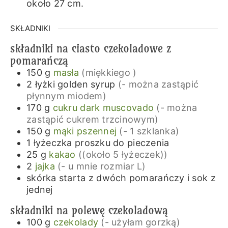
około 27 cm.
SKŁADNIKI
składniki na ciasto czekoladowe z
pomarańczą
150
g
masła
(miękkiego )
2
łyżki
golden syrup
(- można zastąpić
płynnym miodem)
170
g
cukru dark muscovado
(- można
zastąpić cukrem trzcinowym)
150
g
mąki pszennej
(- 1 szklanka)
1
łyżeczka
proszku do pieczenia
25
g
kakao
((około 5 łyżeczek))
2
jajka
(- u mnie rozmiar L)
skórka starta z dwóch pomarańczy i sok z
jednej
składniki na polewę czekoladową
100
g
czekolady
(- użyłam gorzką)