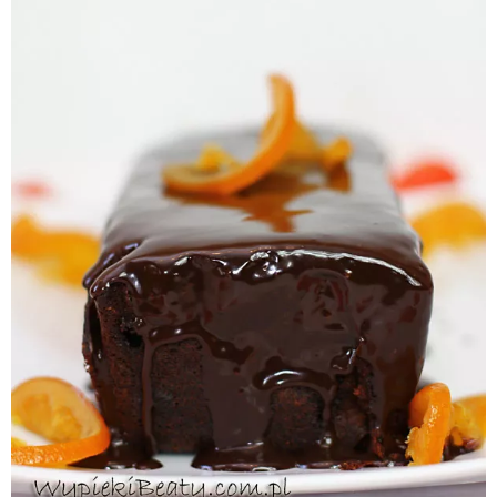
Pieczywo
Przetwory
Posiłki
Zdrowo i fit
Kuchnie świata
SKLEP
Polski