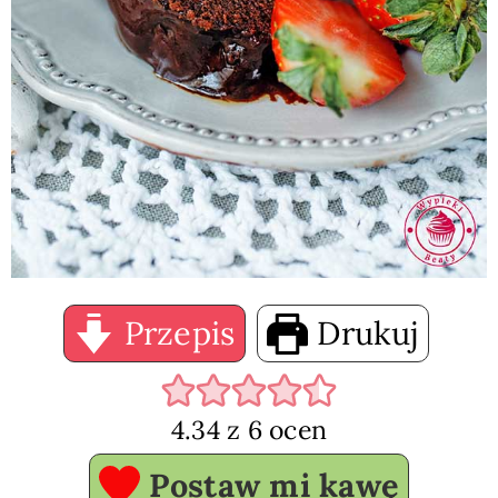
Przepis
Drukuj
4.34
z
6
ocen
Postaw mi kawę