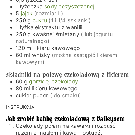
1
łyżeczka
sody oczyszczonej
5
jajek
(rozmiar L)
250
g
cukru
(1 i 1/4 szklanki)
1
łyżka
ekstraktu z wanilii
250
g
kwaśnej śmietany
( lub jogurtu
naturalnego)
120
ml
likieru kawowego
60
ml
whisky
(można zastąpić likierem
kawowym)
składniki na polewę czekoladową z likierem
60
g
gorzkiej czekolady
80
ml
likieru kawowego
cukier puder
( do smaku)
INSTRUKCJA
Jak zrobić babkę czekoladową z Baileysem
Czekolady połam na kawałki i rozpuść
razem z masłem i kawą – ostudź.