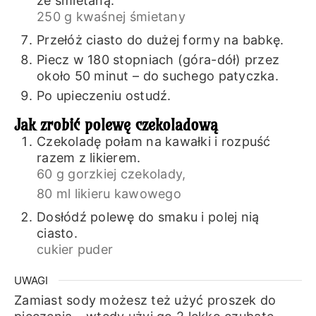
ze śmietaną.
250 g kwaśnej śmietany
Przełóż ciasto do dużej formy na babkę.
Piecz w 180 stopniach (góra-dół) przez
około 50 minut – do suchego patyczka.
Po upieczeniu ostudź.
Jak zrobić polewę czekoladową
Czekoladę połam na kawałki i rozpuść
razem z likierem.
60 g gorzkiej czekolady,
80 ml likieru kawowego
Dosłódź polewę do smaku i polej nią
ciasto.
cukier puder
UWAGI
Zamiast sody możesz też użyć proszek do