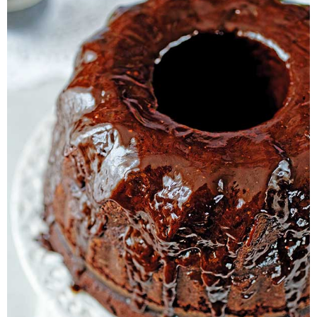
Pieczywo
Przetwory
Posiłki
Zdrowo i fit
Kuchnie świata
SKLEP
Polski