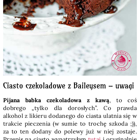
Ciasto czekoladowe z Baileysem – uwagi
Pijana babka czekoladowa z kawą
, to coś
dobrego „tylko dla dorosłych”. Co prawda
alkohol z likieru dodanego do ciasta ulatnia się w
trakcie pieczenia (w sumie to trochę szkoda ;)),
za to ten dodany do polewy już w niej zostaje.
Przepis na ciasto wypatrzyłam
tutaj
i oryginalnie