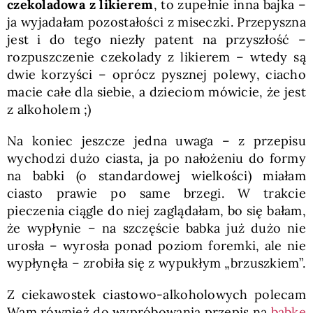
czekoladowa
z likierem
, to zupełnie inna bajka –
ja wyjadałam pozostałości z miseczki. Przepyszna
jest i do tego niezły patent na przyszłość –
rozpuszczenie czekolady z likierem – wtedy są
dwie korzyści – oprócz pysznej polewy, ciacho
macie całe dla siebie, a dzieciom mówicie, że jest
z alkoholem ;)
Na koniec jeszcze jedna uwaga – z przepisu
wychodzi dużo ciasta, ja po nałożeniu do formy
na babki (o standardowej wielkości) miałam
ciasto prawie po same brzegi. W trakcie
pieczenia ciągle do niej zaglądałam, bo się bałam,
że wypłynie – na szczęście babka już dużo nie
urosła – wyrosła ponad poziom foremki, ale nie
wypłynęła – zrobiła się z wypukłym „brzuszkiem”.
Z ciekawostek ciastowo-alkoholowych polecam
Wam również do wypróbowania przepis na
babkę