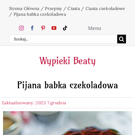
Przejdź
Strona Główna
/
Przepisy
/
Ciasta
/
Ciasta czekoladowe
do
/
Pijana babka czekoladowa
zawartości
Menu
Szukaj
Home
Wypieki Beaty
Ciasta
Pijana babka czekoladowa
Desery
Zaktualizowany: 2023 7 grudnia
Święta
Napoje