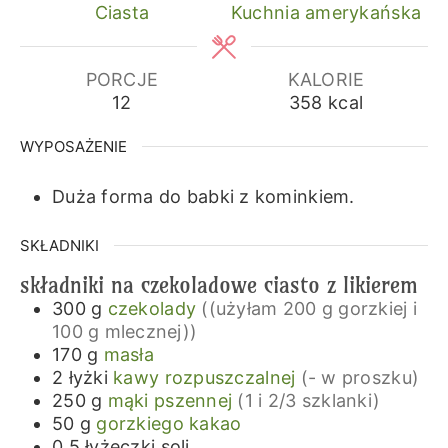
Ciasta
Kuchnia amerykańska
PORCJE
KALORIE
12
358
kcal
WYPOSAŻENIE
Duża forma do babki z kominkiem.
SKŁADNIKI
składniki na czekoladowe ciasto z likierem
300
g
czekolady
((użyłam 200 g gorzkiej i
100 g mlecznej))
170
g
masła
2
łyżki
kawy rozpuszczalnej
(- w proszku)
250
g
mąki pszennej
(1 i 2/3 szklanki)
50
g
gorzkiego kakao
0,5
łyżeczki
soli