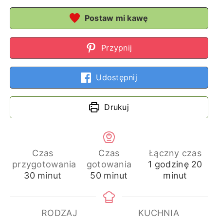
Postaw mi kawę
Przypnij
Udostępnij
Drukuj
Czas
Czas
Łączny czas
godzina
min
przygotowania
gotowania
1
godzinę
20
minuty
minuty
30
minut
50
minut
minut
RODZAJ
KUCHNIA