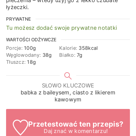
pieczenia – wtedy użyj go 2 lekko czubate
łyżeczki.
PRYWATNE
Tu możesz dodać swoje prywatne notatki
WARTOŚCI ODŻYWCZE
Porcje:
100
g
Kalorie:
358
kcal
Węglowodany:
38
g
Białko:
7
g
Tłuszcz:
18
g
SŁOWO KLUCZOWE
babka z baileysem, ciasto z likierem
kawowym
Przetestować ten przepis?
Daj znać
w komentarzu!