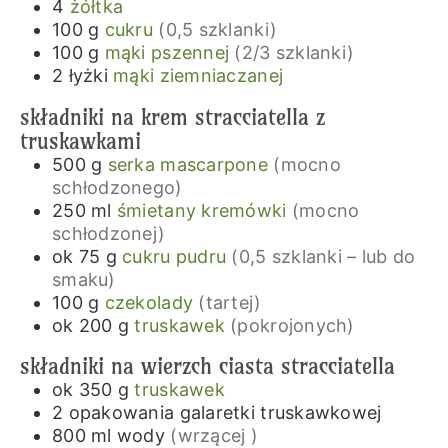
4
żółtka
100
g
cukru
(0,5 szklanki)
100
g
mąki pszennej
(2/3 szklanki)
2
łyżki
mąki ziemniaczanej
składniki na krem stracciatella z
truskawkami
500
g
serka mascarpone
(mocno
schłodzonego)
250
ml
śmietany kremówki
(mocno
schłodzonej)
ok 75
g
cukru pudru
(0,5 szklanki – lub do
smaku)
100
g
czekolady
(tartej)
ok 200
g
truskawek
(pokrojonych)
składniki na wierzch ciasta stracciatella
ok 350
g
truskawek
2
opakowania
galaretki truskawkowej
800
ml
wody
(wrzącej )