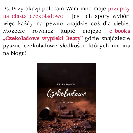
Ps. Przy okazji polecam Wam inne moje
przepisy
na ciasta czekoladowe
– jest ich spory wybór,
więc każdy na pewno znajdzie coś dla siebie.
Możecie również kupić mojego
e-booka
„Czekoladowe wypieki Beaty”
gdzie znajdziecie
pyszne czekoladowe słodkości, których nie ma
na blogu!