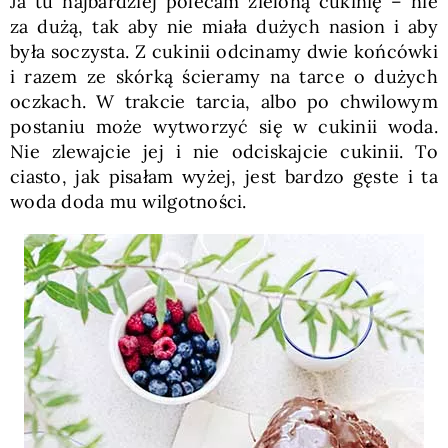
Ja tu najbardziej polecam zieloną cukinię – nie
za dużą, tak aby nie miała dużych nasion i aby
była soczysta. Z cukinii odcinamy dwie końcówki
i razem ze skórką ścieramy na tarce o dużych
oczkach. W trakcie tarcia, albo po chwilowym
postaniu może wytworzyć się w cukinii woda.
Nie zlewajcie jej i nie odciskajcie cukinii. To
ciasto, jak pisałam wyżej, jest bardzo gęste i ta
woda doda mu wilgotności.