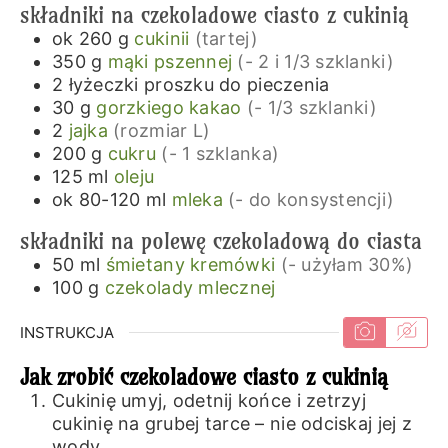
składniki na czekoladowe ciasto z cukinią
ok 260
g
cukinii
(tartej)
350
g
mąki pszennej
(- 2 i 1/3 szklanki)
2
łyżeczki
proszku do pieczenia
30
g
gorzkiego kakao
(- 1/3 szklanki)
2
jajka
(rozmiar L)
200
g
cukru
(- 1 szklanka)
125
ml
oleju
ok 80-120
ml
mleka
(- do konsystencji)
składniki na polewę czekoladową do ciasta
50
ml
śmietany kremówki
(- użyłam 30%)
100
g
czekolady mlecznej
INSTRUKCJA
Jak zrobić czekoladowe ciasto z cukinią
Cukinię umyj, odetnij końce i zetrzyj
cukinię na grubej tarce – nie odciskaj jej z
wody.