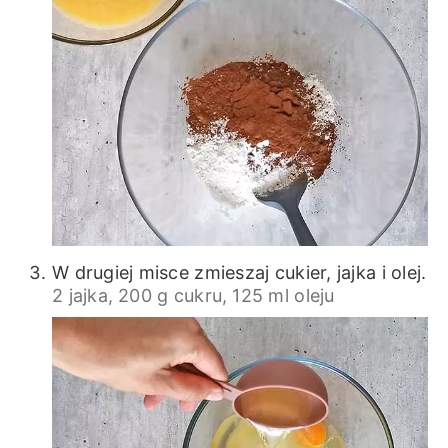
W drugiej misce zmieszaj cukier, jajka i olej.
2 jajka,
200 g cukru,
125 ml oleju