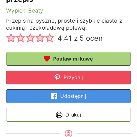
Wypieki Beaty
Przepis na pyszne, proste i szybkie ciasto z
cukinią i czekoladową polewą.
4.41
z
5
ocen
Postaw mi kawę
Przypnij
Udostępnij
Drukuj