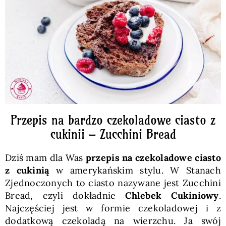
Pieczywo
Przetwory
Posiłki
Zdrowo i fit
Przepis na bardzo czekoladowe ciasto z
cukinii – Zucchini Bread
Kuchnie świata
Dziś mam dla Was
przepis na czekoladowe ciasto
z cukinią
w amerykańskim stylu. W Stanach
SKLEP
Zjednoczonych to ciasto nazywane jest Zucchini
Bread, czyli dokładnie
Chlebek Cukiniowy
.
Najczęściej jest w formie czekoladowej i z
Polski
dodatkową czekoladą na wierzchu. Ja swój