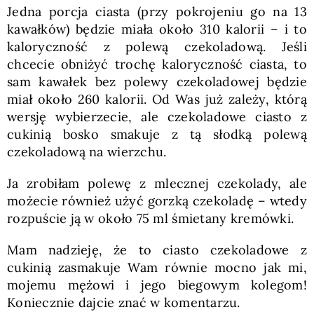
Jedna porcja ciasta (przy pokrojeniu go na 13
kawałków) będzie miała około 310 kalorii – i to
kaloryczność z polewą czekoladową. Jeśli
chcecie obniżyć trochę kaloryczność ciasta, to
sam kawałek bez polewy czekoladowej będzie
miał około 260 kalorii. Od Was już zależy, którą
wersję wybierzecie, ale czekoladowe ciasto z
cukinią bosko smakuje z tą słodką polewą
czekoladową na wierzchu.
Ja zrobiłam polewę z mlecznej czekolady, ale
możecie również użyć gorzką czekoladę – wtedy
rozpuście ją w około 75 ml śmietany kremówki.
Mam nadzieję, że to ciasto czekoladowe z
cukinią zasmakuje Wam równie mocno jak mi,
mojemu mężowi i jego biegowym kolegom!
Koniecznie dajcie znać w komentarzu.