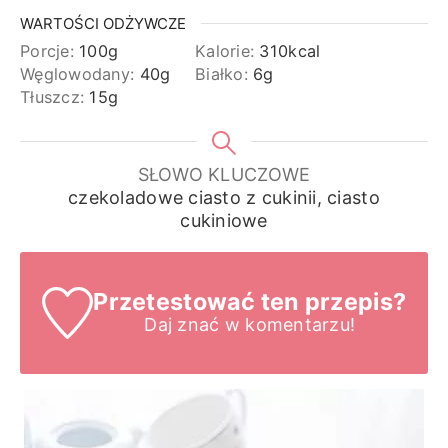
WARTOŚCI ODŻYWCZE
Porcje:
100
g
Kalorie:
310
kcal
Węglowodany:
40
g
Białko:
6
g
Tłuszcz:
15
g
SŁOWO KLUCZOWE
czekoladowe ciasto z cukinii, ciasto
cukiniowe
Przetestować ten przepis?
Daj znać
w komentarzu!