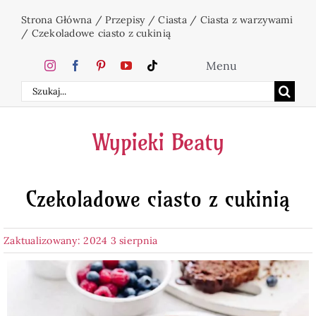
Przejdź
Strona Główna
/
Przepisy
/
Ciasta
/
Ciasta z warzywami
do
/
Czekoladowe ciasto z cukinią
zawartości
Menu
Szukaj
Home
Wypieki Beaty
Ciasta
Czekoladowe ciasto z cukinią
Desery
Zaktualizowany: 2024 3 sierpnia
Święta
Napoje