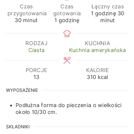
Czas
Czas
Łączny czas
godzina
min
przygotowania
gotowania
1
godzinę
30
minuty
godzina
30
minut
1
godzinę
minut
RODZAJ
KUCHNIA
Ciasta
Kuchnia amerykańska
PORCJE
KALORIE
13
310
kcal
WYPOSAŻENIE
Podłużna forma do pieczenia o wielkości
około 10/30 cm.
SKŁADNIKI