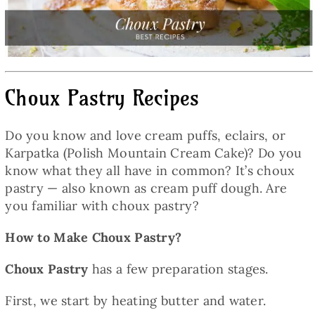
Baked Goods
Preserves
Choux Pastry Recipes
Meals
Do you know and love cream puffs, eclairs, or
Healthy and fit
Karpatka (Polish Mountain Cream Cake)? Do you
know what they all have in common? It’s choux
pastry — also known as cream puff dough. Are
World Cuisines
you familiar with choux pastry?
How to Make Choux Pastry?
SKLEP
Choux Pastry
has a few preparation stages.
English
First, we start by heating butter and water.