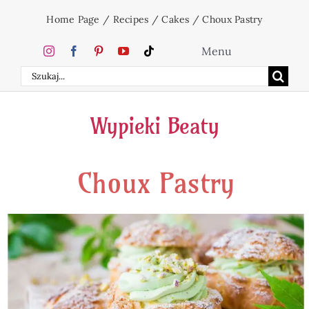
Skip
Home Page
/
Recipes
/
Cakes
/
Choux Pastry
to
content
Menu
Search
Home
for:
Wypieki Beaty
Cakes
Choux Pastry
Desserts
Holidays
Beverages