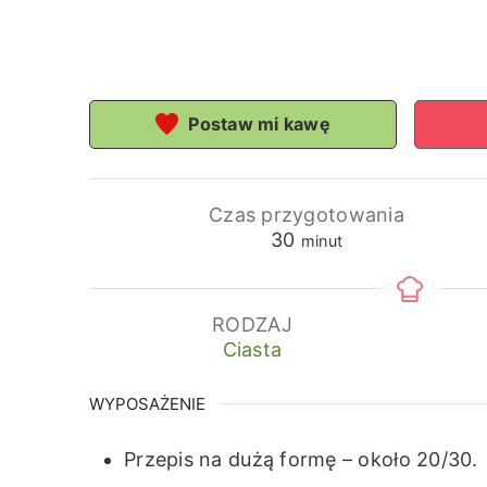
Postaw mi kawę
Czas przygotowania
minuty
30
minut
RODZAJ
Ciasta
WYPOSAŻENIE
Przepis na dużą formę – około 20/30.