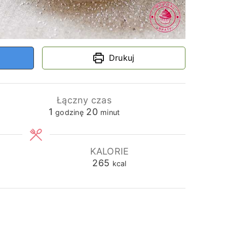
Drukuj
Łączny czas
godzina
minuty
1
20
godzinę
minut
KALORIE
265
kcal