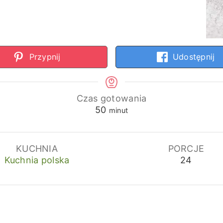
Przypnij
Udostępnij
Czas gotowania
minuty
50
minut
KUCHNIA
PORCJE
Kuchnia polska
24