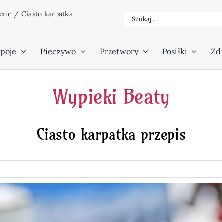
ocne
/
Ciasto karpatka
Szukaj
poje
Pieczywo
Przetwory
Posiłki
Zdr
Wypieki Beaty
Ciasto karpatka przepis