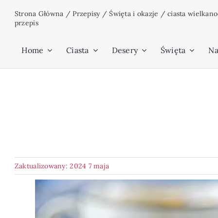
Przejdź
Strona Główna
/
Przepisy
/
Święta i okazje
/
ciasta wielkan
do
przepis
zawartości
Home
Ciasta
Desery
Święta
Na
Zaktualizowany: 2024 7 maja