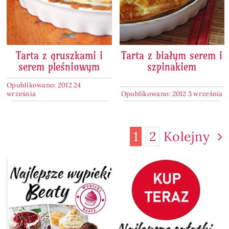
Tarta z gruszkami i
Tarta z białym serem i
serem pleśniowym
szpinakiem
Opublikowano: 2012 24
września
Opublikowano: 2012 3 września
1
2
Kolejny