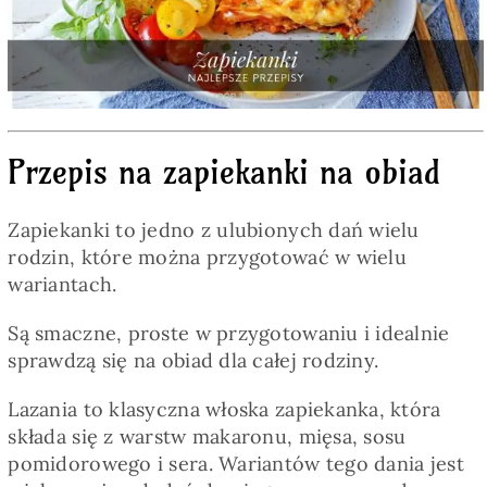
Pieczywo
Przetwory
Przepis na zapiekanki na obiad
Posiłki
Zapiekanki to jedno z ulubionych dań wielu
Zdrowo i fit
rodzin, które można przygotować w wielu
wariantach.
Kuchnie świata
Są smaczne, proste w przygotowaniu i idealnie
sprawdzą się na obiad dla całej rodziny.
SKLEP
Lazania to klasyczna włoska zapiekanka, która
składa się z warstw makaronu, mięsa, sosu
pomidorowego i sera. Wariantów tego dania jest
Polski