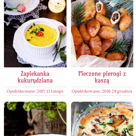
Zapiekanka
Pieczone pierogi z
kukurydziana
kaszą
Opublikowano: 2017 13 lutego
Opublikowano: 2016 28 grudnia