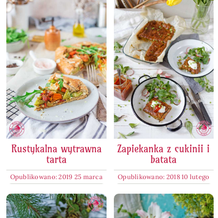
Rustykalna wytrawna
Zapiekanka z cukinii i
tarta
batata
Opublikowano: 2019 25 marca
Opublikowano: 2018 10 lutego