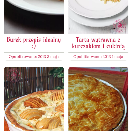
Burek przepis idealny
Tarta wytrawna z
:)
kurczakiem i cukinią
Opublikowano: 2013 8 maja
Opublikowano: 2013 1 maja