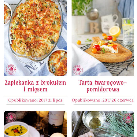
Zapiekanka z brokułem
Tarta twarogowo-
i mięsem
pomidorowa
Opublikowano: 2017 31 lipca
Opublikowano: 2017 26 czerwca