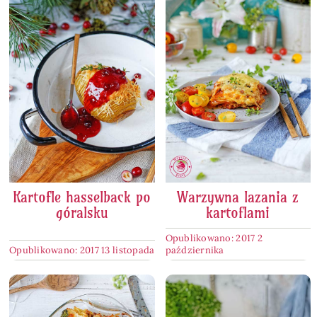
Kartofle hasselback po
Warzywna lazania z
góralsku
kartoflami
Opublikowano: 2017 2
Opublikowano: 2017 13 listopada
października