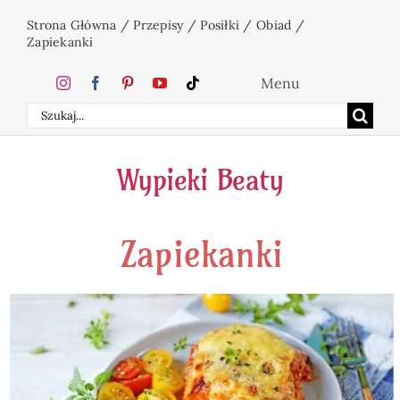
Przejdź
Strona Główna
/
Przepisy
/
Posiłki
/
Obiad
/
do
Zapiekanki
zawartości
Menu
Szukaj
Home
Wypieki Beaty
Ciasta
Zapiekanki
Desery
Święta
Napoje