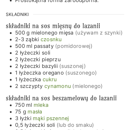
Prostokątna forma żaroodporna.
SKŁADNIKI
składniki na sos mięsny do lazanii
500
g
mielonego mięsa
(używam z szynki)
2-3
ząbki
czosnku
500
ml
passaty
(pomidorowej)
2
łyżeczki
soli
2
łyżeczki
pieprzu
2
łyżeczki
bazylii
(suszonej)
1
łyżeczka
oregano
(suszonego)
1
łyżeczka
cukru
2
szczypty
cynamonu
(mielonego)
składniki na sos beszamelowy do lazanii
750
ml
mleka
75
g
masła
3
łyżki
mąki pszennej
0,5
łyżeczki
soli
(lub do smaku)