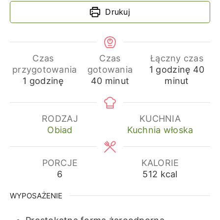
Drukuj
Czas
Czas
Łączny czas
godzina
min
przygotowania
gotowania
1
godzinę
40
godzina
minuty
1
godzinę
40
minut
minut
RODZAJ
KUCHNIA
Obiad
Kuchnia włoska
PORCJE
KALORIE
6
512
kcal
WYPOSAŻENIE