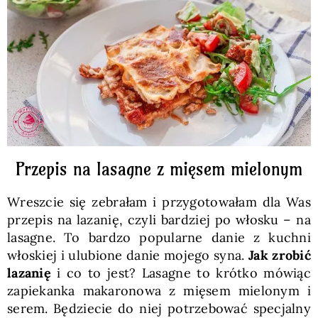
Pieczywo
Przetwory
Posiłki
Zdrowo i fit
Przepis na lasagne z mięsem mielonym
Wreszcie się zebrałam i przygotowałam dla Was
Kuchnie świata
przepis na lazanię, czyli bardziej po włosku – na
lasagne. To bardzo popularne danie z kuchni
włoskiej i ulubione danie mojego syna.
Jak zrobić
SKLEP
lazanię
i co to jest? Lasagne to krótko mówiąc
zapiekanka makaronowa z mięsem mielonym i
Polski
serem. Będziecie do niej potrzebować specjalny