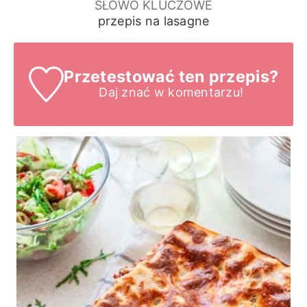
SŁOWO KLUCZOWE
przepis na lasagne
Przetestować ten przepis?
Daj znać
w komentarzu!