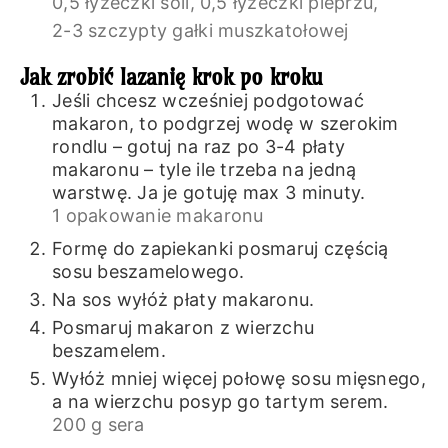
0,5 łyżeczki soli,
0,5 łyżeczki pieprzu,
2-3 szczypty gałki muszkatołowej
Jak zrobić lazanię krok po kroku
Jeśli chcesz wcześniej podgotować
makaron, to podgrzej wodę w szerokim
rondlu – gotuj na raz po 3-4 płaty
makaronu – tyle ile trzeba na jedną
warstwę. Ja je gotuję max 3 minuty.
1 opakowanie makaronu
Formę do zapiekanki posmaruj częścią
sosu beszamelowego.
Na sos wyłóż płaty makaronu.
Posmaruj makaron z wierzchu
beszamelem.
Wyłóż mniej więcej połowę sosu mięsnego,
a na wierzchu posyp go tartym serem.
200 g sera