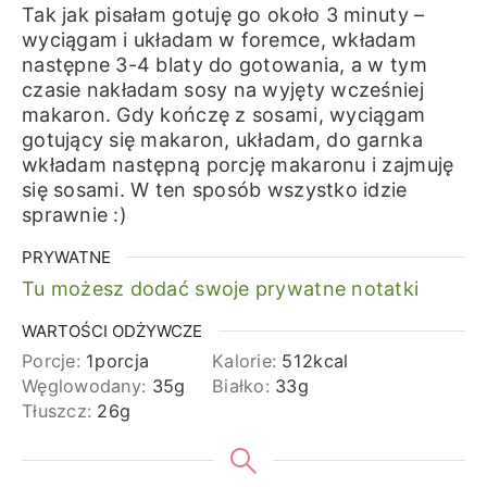
Tak jak pisałam gotuję go około 3 minuty –
wyciągam i układam w foremce, wkładam
następne 3-4 blaty do gotowania, a w tym
czasie nakładam sosy na wyjęty wcześniej
makaron. Gdy kończę z sosami, wyciągam
gotujący się makaron, układam, do garnka
wkładam następną porcję makaronu i zajmuję
się sosami. W ten sposób wszystko idzie
sprawnie :)
PRYWATNE
Tu możesz dodać swoje prywatne notatki
WARTOŚCI ODŻYWCZE
Porcje:
1
porcja
Kalorie:
512
kcal
Węglowodany:
35
g
Białko:
33
g
Tłuszcz:
26
g