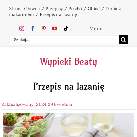
Przejdź
Strona Główna
/
Przepisy
/
Posiłki
/
Obiad
/
Dania z
do
makaronem
/
Przepis na lazanię
zawartości
Menu
Szukaj
Home
Wypieki Beaty
Ciasta
Przepis na lazanię
Desery
Zaktualizowany: 2024 29 kwietnia
Święta
Napoje