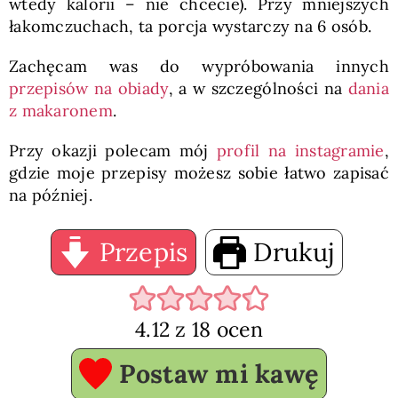
wtedy kalorii – nie chcecie). Przy mniejszych
łakomczuchach, ta porcja wystarczy na 6 osób.
Zachęcam was do wypróbowania innych
przepisów na obiady
, a w szczególności na
dania
z makaronem
.
Przy okazji polecam mój
profil na instagramie
,
gdzie moje przepisy możesz sobie łatwo zapisać
na później.
Przepis
Drukuj
4.12
z
18
ocen
Postaw mi kawę