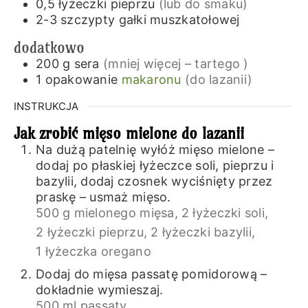
0,5
łyżeczki
pieprzu
(lub do smaku)
2-3
szczypty
gałki muszkatołowej
dodatkowo
200
g
sera
(mniej więcej – tartego )
1
opakowanie
makaronu
(do lazanii)
INSTRUKCJA
Jak zrobić mięso mielone do lazanii
Na dużą patelnię wyłóż mięso mielone –
dodaj po płaskiej łyżeczce soli, pieprzu i
bazylii, dodaj czosnek wyciśnięty przez
praskę – usmaż mięso.
500 g mielonego mięsa,
2 łyżeczki soli,
2 łyżeczki pieprzu,
2 łyżeczki bazylii,
1 łyżeczka oregano
Dodaj do mięsa passatę pomidorową –
dokładnie wymieszaj.
500 ml passaty