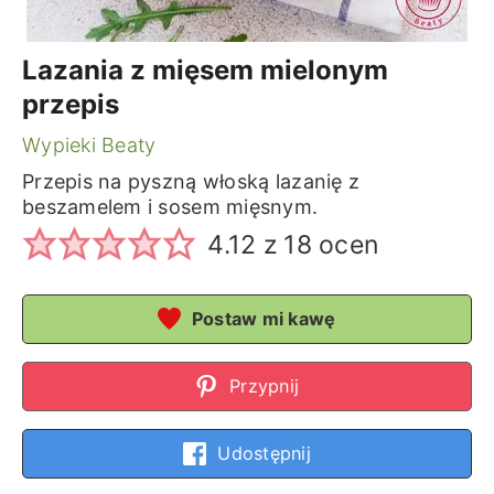
Lazania z mięsem mielonym
przepis
Wypieki Beaty
Przepis na pyszną włoską lazanię z
beszamelem i sosem mięsnym.
4.12
z
18
ocen
Postaw mi kawę
Przypnij
Udostępnij