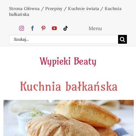
Przejdź
Strona Główna
/
Przepisy
/
Kuchnie świata
/
Kuchnia
do
bałkańska
zawartości
Menu
Szukaj
Home
Wypieki Beaty
Ciasta
Kuchnia bałkańska
Desery
Święta
Napoje