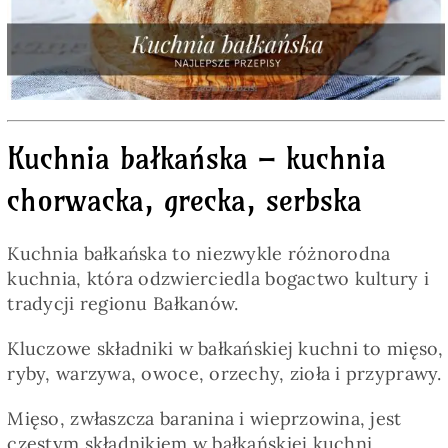
Pieczywo
Przetwory
Kuchnia bałkańska – kuchnia
Posiłki
chorwacka, grecka, serbska
Zdrowo i fit
Kuchnia bałkańska to niezwykle różnorodna
kuchnia, która odzwierciedla bogactwo kultury i
Kuchnie świata
tradycji regionu Bałkanów.
Kluczowe składniki w bałkańskiej kuchni to mięso,
SKLEP
ryby, warzywa, owoce, orzechy, zioła i przyprawy.
Mięso, zwłaszcza baranina i wieprzowina, jest
Polski
częstym składnikiem w bałkańskiej kuchni.