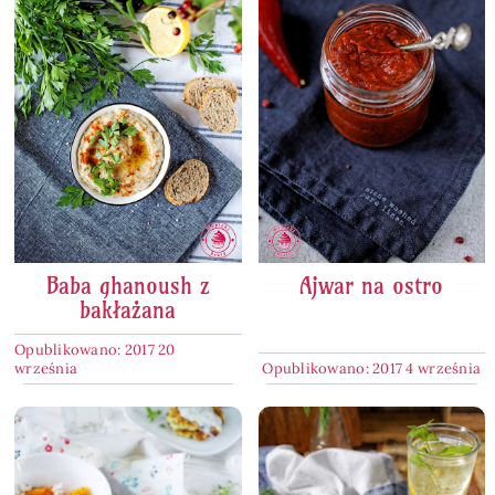
Baba ghanoush z
Ajwar na ostro
bakłażana
Opublikowano: 2017 20
września
Opublikowano: 2017 4 września