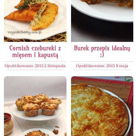
Cornish czebureki z
Burek przepis idealny
mięsem i kapustą
:)
Opublikowano: 2013 2 listopada
Opublikowano: 2013 8 maja