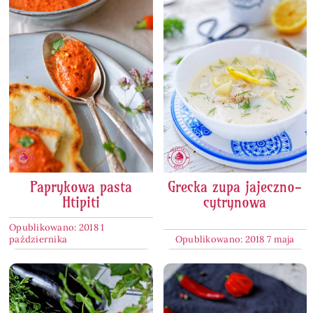
Paprykowa pasta
Grecka zupa jajeczno-
Htipiti
cytrynowa
Opublikowano: 2018 1
października
Opublikowano: 2018 7 maja