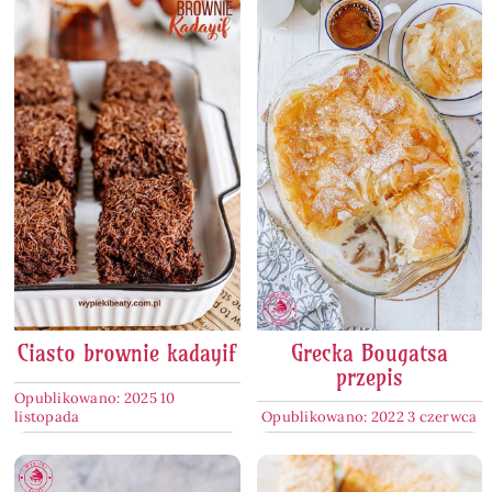
Ciasto brownie kadayif
Grecka Bougatsa
przepis
Opublikowano: 2025 10
listopada
Opublikowano: 2022 3 czerwca