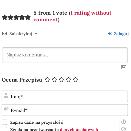
5 from 1 vote (
1 rating without
comment
)
Subskrybuj
Zaloguj
Ocena Przepisu
I
E
m
Zapisz dane na przyszłość
Zgoda na przetwarzanie
danych osobowych