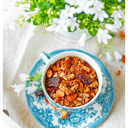
Pieczywo
Przetwory
Posiłki
Zdrowo i fit
Kuchnie świata
SKLEP
Polski