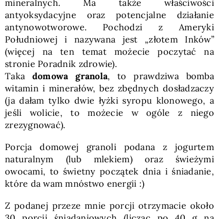
mineralnych. Ma także właściwości
antyoksydacyjne oraz potencjalne działanie
antynowotworowe. Pochodzi z Ameryki
Południowej i nazywana jest „złotem Inków”
(więcej na ten temat możecie poczytać na
stronie Poradnik zdrowie).
Taka
domowa granola
, to prawdziwa bomba
witamin i minerałów, bez zbędnych dosładzaczy
(ja dałam tylko dwie łyżki syropu klonowego, a
jeśli wolicie, to możecie w ogóle z niego
zrezygnować).
Porcja domowej granoli podana z jogurtem
naturalnym (lub mlekiem) oraz świeżymi
owocami, to świetny początek dnia i śniadanie,
które da wam mnóstwo energii :)
Z podanej przeze mnie porcji otrzymacie około
30 porcji śniadaniowych (licząc po 40 g na