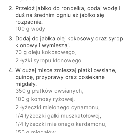
Przełóż jabłko do rondelka, dodaj wodę i
duś na średnim ogniu aż jabłko się
rozpadnie.
100 g wody
Dodaj do jabłka olej kokosowy oraz syrop
klonowy i wymieszaj.
70 g oleju kokosowego,
2 łyżki syropu klonowego
W dużej misce zmieszaj płatki owsiane,
quinoę, przyprawy oraz posiekane
migdały.
350 g płatków owsianych,
100 g komosy ryżowej,
2 łyżeczki mielonego cynamonu,
1/4 łyżeczki gałki muszkatołowej,
1/4 łyżeczki mielonego kardamonu,
150 g migdałów