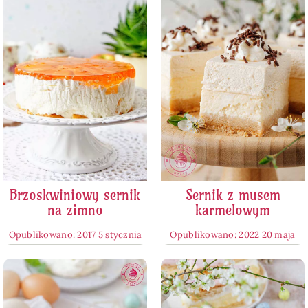
Brzoskwiniowy sernik
Sernik z musem
na zimno
karmelowym
Opublikowano: 2017 5 stycznia
Opublikowano: 2022 20 maja