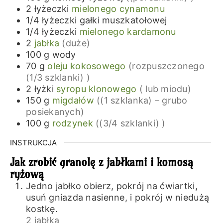
2
łyżeczki
mielonego cynamonu
1/4
łyżeczki
gałki muszkatołowej
1/4
łyżeczki
mielonego kardamonu
2
jabłka
(duże)
100
g
wody
70
g
oleju kokosowego
(rozpuszczonego
(1/3 szklanki) )
2
łyżki
syropu klonowego
( lub miodu)
150
g
migdałów
((1 szklanka) – grubo
posiekanych)
100
g
rodzynek
((3/4 szklanki) )
INSTRUKCJA
Jak zrobić granolę z jabłkami i komosą
ryżową
Jedno jabłko obierz, pokrój na ćwiartki,
usuń gniazda nasienne, i pokrój w niedużą
kostkę.
2 jabłka