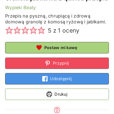
Wypieki Beaty
Przepis na pyszną, chrupiącą i zdrową
domową granolę z komosą ryżową i jabłkami.
5
z 1 oceny
Postaw mi kawę
Przypnij
Udostępnij
Drukuj