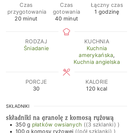
Czas
Czas
Łączny czas
godzina
przygotowania
gotowania
1
godzinę
minuty
minuty
20
minut
40
minut
RODZAJ
KUCHNIA
Śniadanie
Kuchnia
amerykańska
,
Kuchnia angielska
PORCJE
KALORIE
30
120
kcal
SKŁADNIKI
składniki na granolę z komosą ryżową
350
g
płatków owsianych
((3 szklanki) )
100
g
komosy ryżowej
((pół szklanki) )