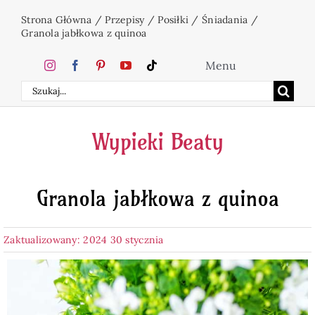
Przejdź
Strona Główna
/
Przepisy
/
Posiłki
/
Śniadania
/
do
Granola jabłkowa z quinoa
zawartości
Menu
Szukaj
Home
Wypieki Beaty
Ciasta
Granola jabłkowa z quinoa
Desery
Zaktualizowany: 2024 30 stycznia
Święta
Napoje