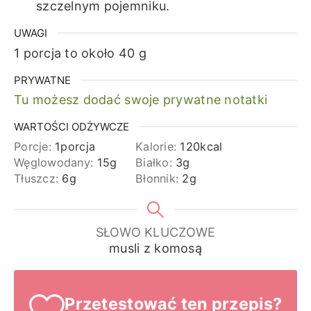
szczelnym pojemniku.
UWAGI
1 porcja to około 40 g
PRYWATNE
Tu możesz dodać swoje prywatne notatki
WARTOŚCI ODŻYWCZE
Porcje:
1
porcja
Kalorie:
120
kcal
Węglowodany:
15
g
Białko:
3
g
Tłuszcz:
6
g
Błonnik:
2
g
SŁOWO KLUCZOWE
musli z komosą
Przetestować ten przepis?