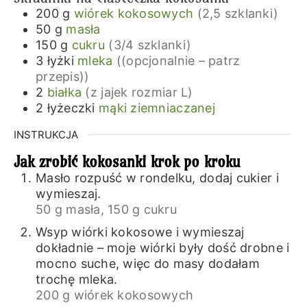
200
g
wiórek kokosowych
(2,5 szklanki)
50
g
masła
150
g
cukru
(3/4 szklanki)
3
łyżki
mleka
((opcjonalnie – patrz
przepis))
2
białka
(z jajek rozmiar L)
2
łyżeczki
mąki ziemniaczanej
INSTRUKCJA
Jak zrobić kokosanki krok po kroku
Masło rozpuść w rondelku, dodaj cukier i
wymieszaj.
50 g masła,
150 g cukru
Wsyp wiórki kokosowe i wymieszaj
dokładnie – moje wiórki były dość drobne i
mocno suche, więc do masy dodałam
trochę mleka.
200 g wiórek kokosowych