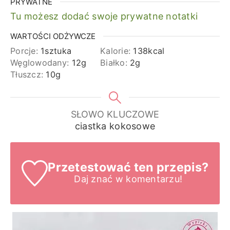
PRYWATNE
Tu możesz dodać swoje prywatne notatki
WARTOŚCI ODŻYWCZE
Porcje:
1
sztuka
Kalorie:
138
kcal
Węglowodany:
12
g
Białko:
2
g
Tłuszcz:
10
g
SŁOWO KLUCZOWE
ciastka kokosowe
Przetestować ten przepis?
Daj znać
w komentarzu!