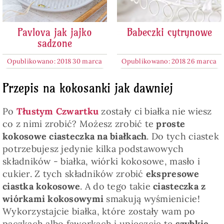
Pavlova jak jajko
Babeczki cytrynowe
sadzone
Opublikowano: 2018 30 marca
Opublikowano: 2018 26 marca
Przepis na kokosanki jak dawniej
Po
Tłustym Czwartku
zostały ci białka nie wiesz
co z nimi zrobić? Możesz zrobić te
proste
kokosowe ciasteczka na białkach
. Do tych ciastek
potrzebujesz jedynie kilka podstawowych
składników - białka, wiórki kokosowe, masło i
cukier. Z tych składników zrobić
ekspresowe
ciastka kokosowe
. A do tego takie
ciasteczka z
wiórkami kokosowymi
smakują wyśmienicie!
Wykorzystajcie białka, które zostały wam po
pączkach albo faworkach i upieczcie te
szybkie