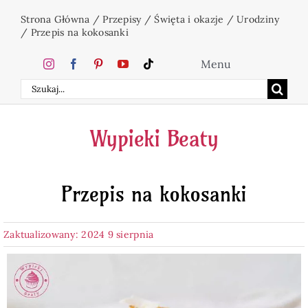
Przejdź
Strona Główna
/
Przepisy
/
Święta i okazje
/
Urodziny
do
/
Przepis na kokosanki
zawartości
Menu
Szukaj
Home
Wypieki Beaty
Ciasta
Przepis na kokosanki
Desery
Zaktualizowany: 2024 9 sierpnia
Święta
Napoje