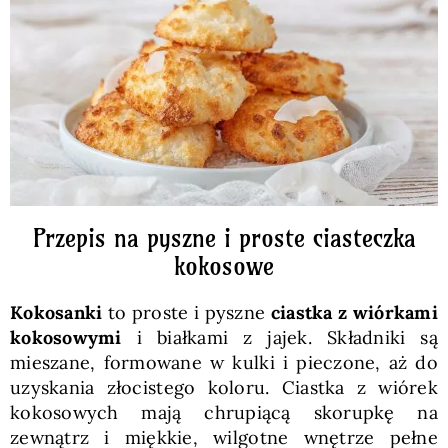
Pieczywo
Przetwory
Posiłki
Zdrowo i fit
Przepis na pyszne i proste ciasteczka
kokosowe
Kuchnie świata
Kokosanki
to proste i pyszne
ciastka z wiórkami
kokosowymi
i białkami z jajek. Składniki są
SKLEP
mieszane, formowane w kulki i pieczone, aż do
uzyskania złocistego koloru. Ciastka z wiórek
kokosowych mają chrupiącą skorupkę na
Polski
zewnątrz i miękkie, wilgotne wnętrze pełne