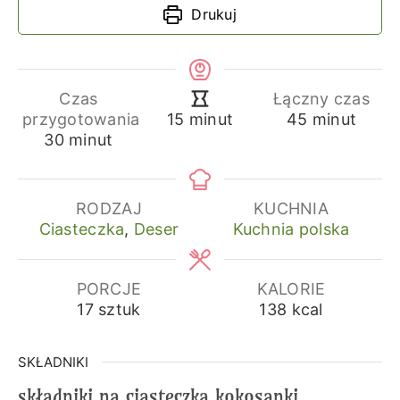
Drukuj
Czas
Łączny czas
minuty
minuty
przygotowania
45
minut
15
minut
minuty
30
minut
RODZAJ
KUCHNIA
Ciasteczka
,
Deser
Kuchnia polska
PORCJE
KALORIE
17
sztuk
138
kcal
SKŁADNIKI
składniki na ciasteczka kokosanki