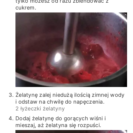
tylko możesz od razu zblendować z
cukrem.
Żelatynę zalej niedużą ilością zimnej wody
i odstaw na chwilę do napęczenia.
2 łyżeczki żelatyny
Dodaj żelatynę do gorących wiśni i
mieszaj, aż żelatyna się rozpuści.