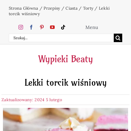
Przejdź
Strona Główna
/
Przepisy
/
Ciasta
/
Torty
/
Lekki
do
torcik wiśniowy
zawartości
Menu
Szukaj
Home
Wypieki Beaty
Ciasta
Lekki torcik wiśniowy
Desery
Zaktualizowany: 2024 5 lutego
Święta
Napoje