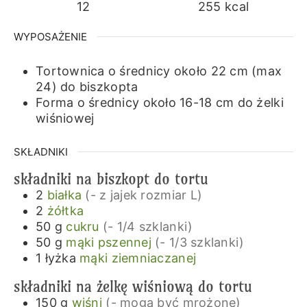
12
255
kcal
WYPOSAŻENIE
Tortownica o średnicy około 22 cm (max
24)
do biszkopta
Forma o średnicy około 16-18 cm
do żelki
wiśniowej
SKŁADNIKI
składniki na biszkopt do tortu
2
białka
(- z jajek rozmiar L)
2
żółtka
50
g
cukru
(- 1/4 szklanki)
50
g
mąki pszennej
(- 1/3 szklanki)
1
łyżka
mąki ziemniaczanej
składniki na żelkę wiśniową do tortu
150
g
wiśni
(- mogą być mrożone)