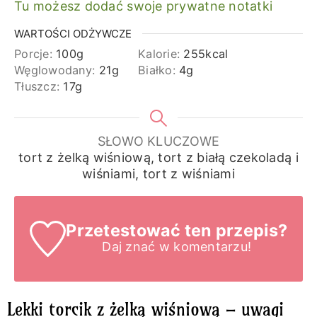
Tu możesz dodać swoje prywatne notatki
WARTOŚCI ODŻYWCZE
Porcje:
100
g
Kalorie:
255
kcal
Węglowodany:
21
g
Białko:
4
g
Tłuszcz:
17
g
SŁOWO KLUCZOWE
tort z żelką wiśniową, tort z białą czekoladą i
wiśniami, tort z wiśniami
Przetestować ten przepis?
Daj znać
w komentarzu!
Lekki torcik z żelką wiśniową – uwagi