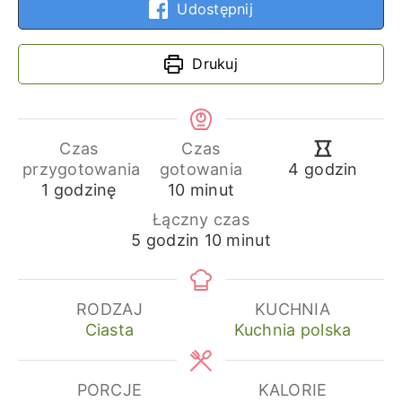
Udostępnij
Drukuj
Czas
Czas
godziny
przygotowania
gotowania
4
godzin
godzina
minuty
1
godzinę
10
minut
Łączny czas
godziny
minuty
5
godzin
10
minut
RODZAJ
KUCHNIA
Ciasta
Kuchnia polska
PORCJE
KALORIE