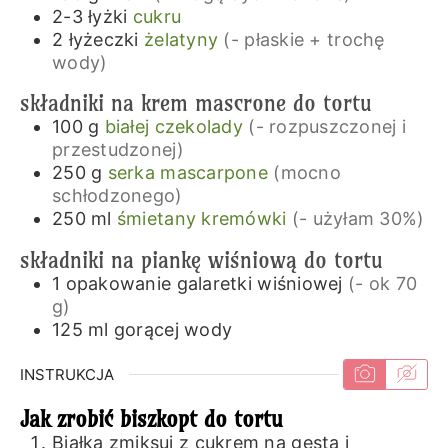
2-3
łyżki
cukru
2
łyżeczki
żelatyny
(- płaskie + trochę
wody)
składniki na krem mascrone do tortu
100
g
białej czekolady
(- rozpuszczonej i
przestudzonej)
250
g
serka mascarpone
(mocno
schłodzonego)
250
ml
śmietany kremówki
(- użyłam 30%)
składniki na piankę wiśniową do tortu
1
opakowanie
galaretki wiśniowej
(- ok 70
g)
125
ml
gorącej wody
INSTRUKCJA
Jak zrobić biszkopt do tortu
Białka zmiksuj z cukrem na gęstą i