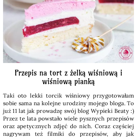
Pieczywo
Przetwory
Posiłki
Zdrowo i fit
Przepis na tort z żelką wiśniową i
wiśniową pianką
Kuchnie świata
Taki oto lekki torcik wiśniowy przygotowałam
sobie sama na kolejne urodziny mojego bloga. To
SKLEP
już 11 lat jak prowadzę swój blog Wypieki Beaty :)
Przez te lata powstało wiele pysznych przepisów
oraz apetycznych zdjęć do nich. Coraz częściej
Polski
nagrywam też filmiki do przepisów, aby jak