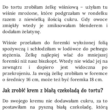
Do tortu zrobiłam żelkę wiśniową – użyłam tu
wiśnie mrożone, które podgrzałam w rondelku
razem z niewielką ilością cukru. Gdy owoce
zmiękły wtedy je zmiksowałam blenderem i
dodałam żelatynę.
Wiśnie przelałam do foremki wyłożonej folią
spożywczą i schłodziłam w lodówce do pełnego
stężenia. Żelkę najlepiej wlać do mniejszej
foremki niż nasz biszkopt. Wtedy nie widać jej na
zewnątrz i dopiero jest widoczna po
przekrojeniu. Ja swoją żelkę zrobiłam w foremce
o średnicy 16 cm, może też być foremka 18 cm.
Jak zrobić krem z białą czekoladą do tortu?
Do swojego kremu nie dodawałam cukru, za to
postawiłam na pyszną białą czekoladę, którą