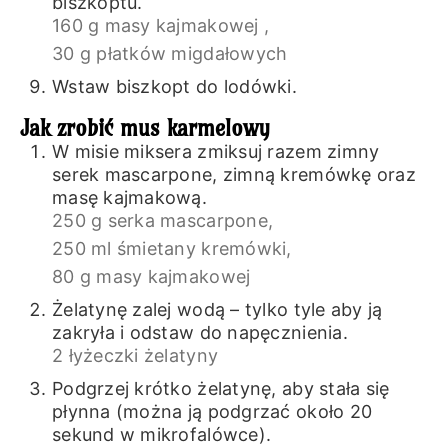
biszkoptu.
160 g masy kajmakowej ,
30 g płatków migdałowych
Wstaw biszkopt do lodówki.
Jak zrobić mus karmelowy
W misie miksera zmiksuj razem zimny
serek mascarpone, zimną kremówkę oraz
masę kajmakową.
250 g serka mascarpone,
250 ml śmietany kremówki,
80 g masy kajmakowej
Żelatynę zalej wodą – tylko tyle aby ją
zakryła i odstaw do napęcznienia.
2 łyżeczki żelatyny
Podgrzej krótko żelatynę, aby stała się
płynna (można ją podgrzać około 20
sekund w mikrofalówce).