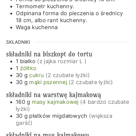
Termometr kuchenny.
Odpinana forma do pieczenia o średnicy
18 cm, albo rant kuchenny.
Waga kuchenna
SKŁADNIKI
składniki na biszkopt do tortu
1
białko
(z jajka rozmiar L )
1
żółtko
30
g
cukru
(2 czubate łyżki)
30
g
mąki pszennej
(2 czubate łyżki)
składniki na warstwę kajmakową
160
g
masy kajmakowej
(4 bardzo czubate
łyżki)
30
g
płatków migdałowych
(większa
garść)
składniki na mus kajmakowy