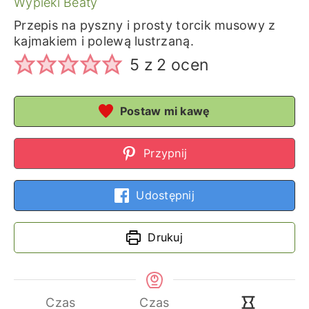
Wypieki Beaty
Przepis na pyszny i prosty torcik musowy z
kajmakiem i polewą lustrzaną.
5
z
2
ocen
Postaw mi kawę
Przypnij
Udostępnij
Drukuj
Czas
Czas