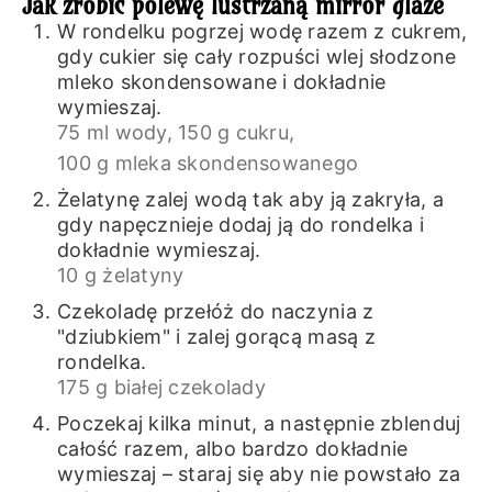
Jak zrobić polewę lustrzaną mirror glaze
W rondelku pogrzej wodę razem z cukrem,
gdy cukier się cały rozpuści wlej słodzone
mleko skondensowane i dokładnie
wymieszaj.
75 ml wody,
150 g cukru,
100 g mleka skondensowanego
Żelatynę zalej wodą tak aby ją zakryła, a
gdy napęcznieje dodaj ją do rondelka i
dokładnie wymieszaj.
10 g żelatyny
Czekoladę przełóż do naczynia z
"dziubkiem" i zalej gorącą masą z
rondelka.
175 g białej czekolady
Poczekaj kilka minut, a następnie zblenduj
całość razem, albo bardzo dokładnie
wymieszaj – staraj się aby nie powstało za