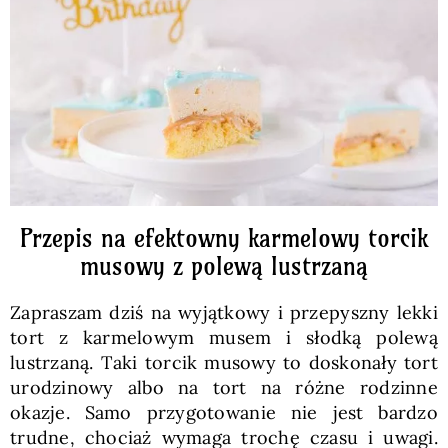
Pieczywo
Przetwory
Posiłki
Zdrowo i fit
Przepis na efektowny karmelowy torcik
musowy z polewą lustrzaną
Kuchnie świata
Zapraszam dziś na wyjątkowy i przepyszny lekki
tort z karmelowym musem i słodką polewą
SKLEP
lustrzaną. Taki torcik musowy to doskonały tort
urodzinowy albo na tort na różne rodzinne
okazje. Samo przygotowanie nie jest bardzo
Polski
trudne, chociaż wymaga trochę czasu i uwagi.