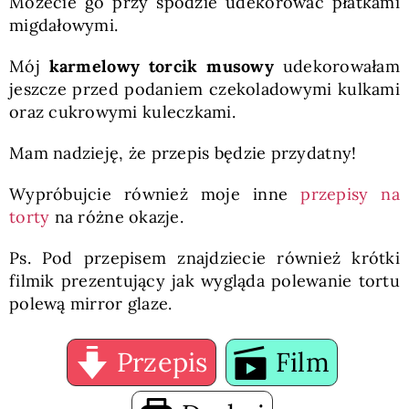
Możecie go przy spodzie udekorować płatkami
migdałowymi.
Mój
karmelowy torcik musowy
udekorowałam
jeszcze przed podaniem czekoladowymi kulkami
oraz cukrowymi kuleczkami.
Mam nadzieję, że przepis będzie przydatny!
Wypróbujcie również moje inne
przepisy na
torty
na różne okazje.
Ps. Pod przepisem znajdziecie również krótki
filmik prezentujący jak wygląda polewanie tortu
polewą mirror glaze.
Przepis
Film