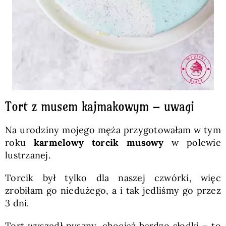
Tort z musem kajmakowym – uwagi
Na urodziny mojego męża przygotowałam w tym
roku
karmelowy torcik musowy
w polewie
lustrzanej.
Torcik był tylko dla naszej czwórki, więc
zrobiłam go niedużego, a i tak jedliśmy go przez
3 dni.
Tort wyszedł pyszny, chociaż bardzo słodki – to