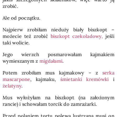
zrobić.
Ale od początku.
Najpierw zrobiłam nieduży biały biszkopt –
możecie też zrobić
biszkopt czekoladowy,
jeśli
taki wolicie.
Jego wierzch posmarowałam kajmakiem
wymieszanym z
migdałami
.
Potem zrobiłam mus kajmakowy – z
serka
mascarpone
, kajmaku,
śmietanki kremówki
i
żelatyny
.
Mus wyłożyłam na biszkopt (na założonym
rancie) i schowałam torcik do zamrażarki.
Przed polaniem tortu polewą lustrzaną musi on