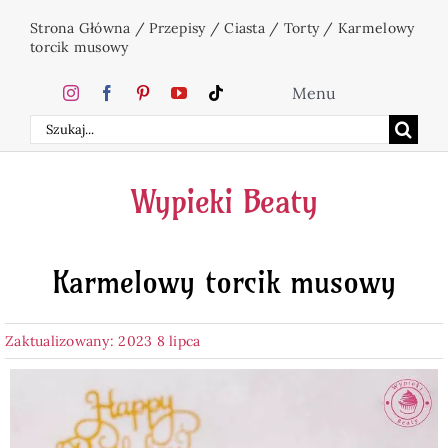
Przejdź
Strona Główna
/
Przepisy
/
Ciasta
/
Torty
/
Karmelowy
do
torcik musowy
zawartości
Menu
Szukaj
Home
Wypieki Beaty
Ciasta
Karmelowy torcik musowy
Desery
Zaktualizowany: 2023 8 lipca
Święta
Napoje