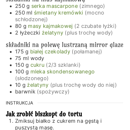
250
g
serka mascarpone
(zimnego)
250
ml
śmietany kremówki
(mocno
schłodzonej)
80
g
masy kajmakowej
(2 czubate łyżki)
2
łyżeczki
żelatyny
(plus trochę wody)
składniki na polewę lustrzaną mirror glaze
175
g
białej czekolady
(połamanej)
75
ml
wody
150
g
cukru
(2/3 szklanki)
100
g
mleka skondensowanego
(słodzonego)
10
g
żelatyny
(plus trochę wody do niej)
barwnik
(spożywczy)
INSTRUKCJA
Jak zrobić biszkopt do tortu
Zmiksuj białko z cukrem na gęstą i
puszystą masę.