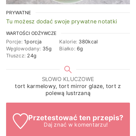
PRYWATNE
Tu możesz dodać swoje prywatne notatki
WARTOŚCI ODŻYWCZE
Porcje:
1
porcja
Kalorie:
380
kcal
Węglowodany:
35
g
Białko:
6
g
Tłuszcz:
24
g
SŁOWO KLUCZOWE
tort karmelowy, tort mirror glaze, tort z
polewą lustrzaną
Przetestować ten przepis?
Daj znać
w komentarzu!