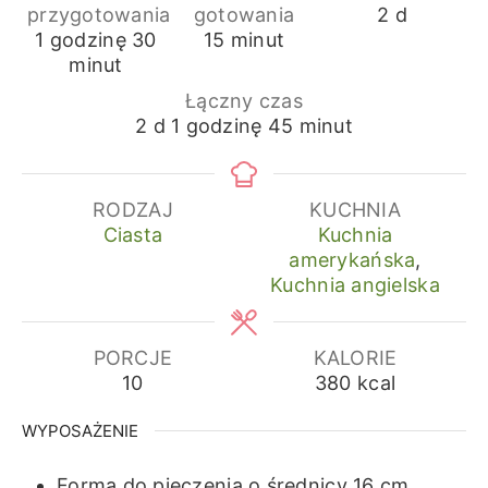
dni
przygotowania
gotowania
2
d
godzina
minuty
minuty
1
godzinę
30
15
minut
minut
Łączny czas
dni
godzina
minuty
2
d
1
godzinę
45
minut
RODZAJ
KUCHNIA
Ciasta
Kuchnia
amerykańska
,
Kuchnia angielska
PORCJE
KALORIE
10
380
kcal
WYPOSAŻENIE
Forma do pieczenia o średnicy 16 cm.