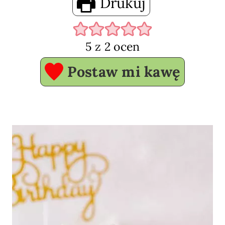
Drukuj
5
z
2
ocen
Postaw mi kawę