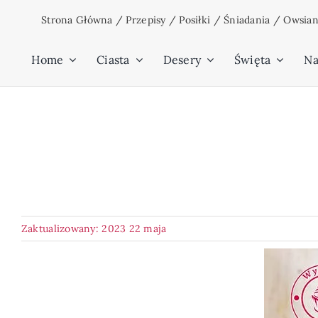
Przejdź
Strona Główna
/
Przepisy
/
Posiłki
/
Śniadania
/
Owsian
do
zawartości
Home
Ciasta
Desery
Święta
Na
Zaktualizowany: 2023 22 maja