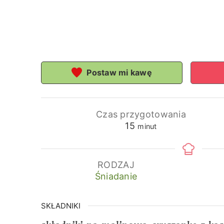
Postaw mi kawę
Czas przygotowania
minuty
15
minut
RODZAJ
Śniadanie
SKŁADNIKI