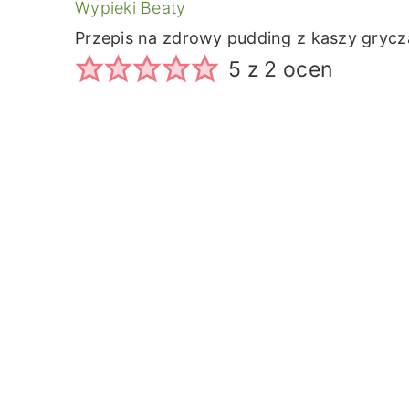
Wypieki Beaty
Przepis na zdrowy pudding z kaszy grycz
5
z
2
ocen