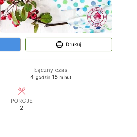
Drukuj
Łączny czas
godziny
minuty
4
15
godzin
minut
PORCJE
2