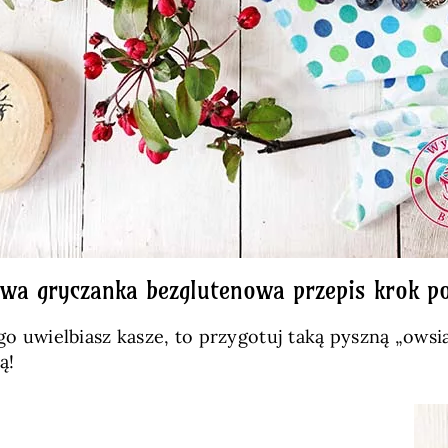
wa gryczanka bezglutenowa przepis krok p
tego uwielbiasz kasze, to przygotuj taką pyszną „ow
ą!