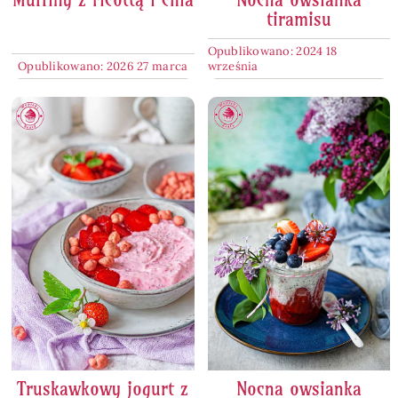
tiramisu
Opublikowano: 2024 18
Opublikowano: 2026 27 marca
września
Truskawkowy jogurt z
Nocna owsianka