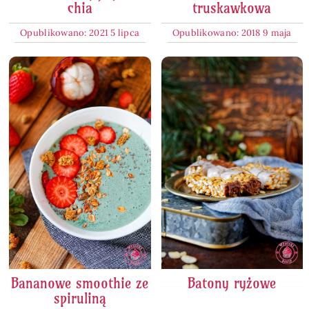
chia
truskawkowa
Opublikowano: 2021 5 lipca
Opublikowano: 2018 9 maja
Bananowe smoothie ze
Batony ryżowe
spiruliną