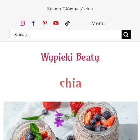
Przejdź
Strona Główna
/
chia
do
zawartości
Menu
Szukaj
Home
Wypieki Beaty
Ciasta
chia
Desery
Święta
Napoje