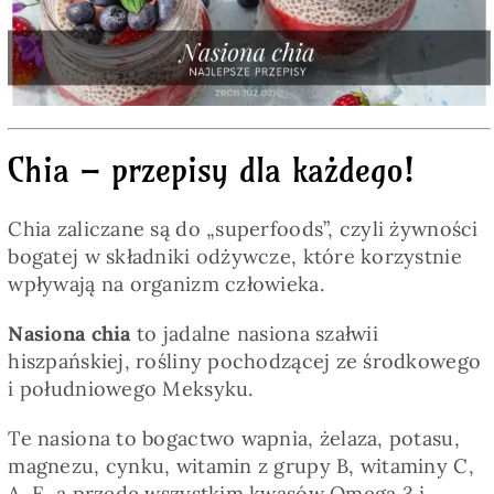
Pieczywo
Przetwory
Posiłki
Chia – przepisy dla każdego!
Chia zaliczane są do „superfoods”, czyli żywności
Zdrowo i fit
bogatej w składniki odżywcze, które korzystnie
wpływają na organizm człowieka.
Kuchnie świata
Nasiona chia
to jadalne nasiona szałwii
hiszpańskiej, rośliny pochodzącej ze środkowego
SKLEP
i południowego Meksyku.
Te nasiona to bogactwo wapnia, żelaza, potasu,
Polski
magnezu, cynku, witamin z grupy B, witaminy C,
A, E, a przede wszystkim kwasów Omega 3 i