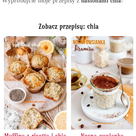
Wypróbujcie moje przepisy z
nasionami chia
!
Zobacz przepisy: chia
Muffiny z ricottą i chia
Nocna owsianka