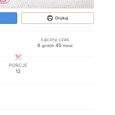
Drukuj
Łączny czas
godziny
minuty
6
40
godzin
minut
PORCJE
12