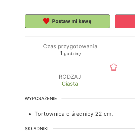
Postaw mi kawę
Czas przygotowania
godzina
1
godzinę
RODZAJ
Ciasta
WYPOSAŻENIE
Tortownica o średnicy 22 cm.
SKŁADNIKI