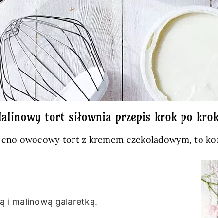
alinowy tort siłownia przepis krok po kro
 mocno owocowy tort z kremem czekoladowym, to kon
ą i malinową galaretką.