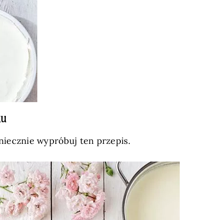
ku
iecznie wypróbuj ten przepis.