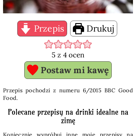
Przepis
Drukuj
5
z
4
ocen
Postaw mi kawę
Przepis pochodzi z numeru 6/2015 BBC Good
Food.
Polecane przepisy na drinki idealne na
zimę
Koniecznie wypróbuj inne moje przepisy na