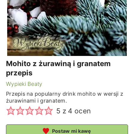
Mohito z żurawiną i granatem
przepis
Wypieki Beaty
Przepis na popularny drink mohito w wersji z
żurawinami i granatem.
5
z
4
ocen
Postaw mi kawę