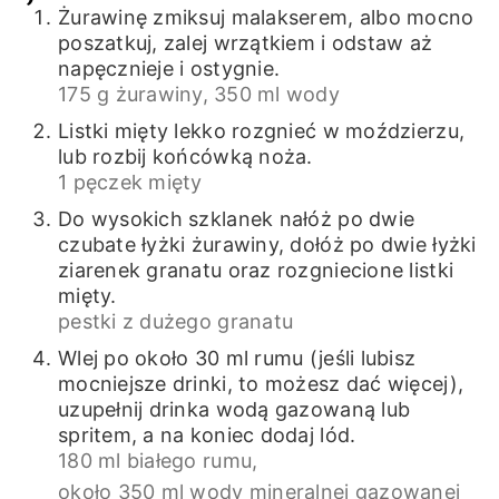
Żurawinę zmiksuj malakserem, albo mocno
poszatkuj, zalej wrzątkiem i odstaw aż
napęcznieje i ostygnie.
175 g żurawiny,
350 ml wody
Listki mięty lekko rozgnieć w moździerzu,
lub rozbij końcówką noża.
1 pęczek mięty
Do wysokich szklanek nałóż po dwie
czubate łyżki żurawiny, dołóż po dwie łyżki
ziarenek granatu oraz rozgniecione listki
mięty.
pestki z dużego granatu
Wlej po około 30 ml rumu (jeśli lubisz
mocniejsze drinki, to możesz dać więcej),
uzupełnij drinka wodą gazowaną lub
spritem, a na koniec dodaj lód.
180 ml białego rumu,
około 350 ml wody mineralnej gazowanej