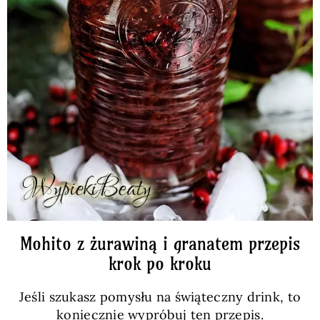
Mohito z żurawiną i granatem przepis
krok po kroku
Jeśli szukasz pomysłu na świąteczny drink, to
koniecznie wypróbuj ten przepis.