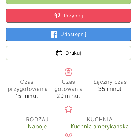
Przypnij
Udostępnij
Drukuj
Czas
Czas
Łączny czas
minuty
przygotowania
gotowania
35
minut
minuty
minuty
15
minut
20
minut
RODZAJ
KUCHNIA
Napoje
Kuchnia amerykańska