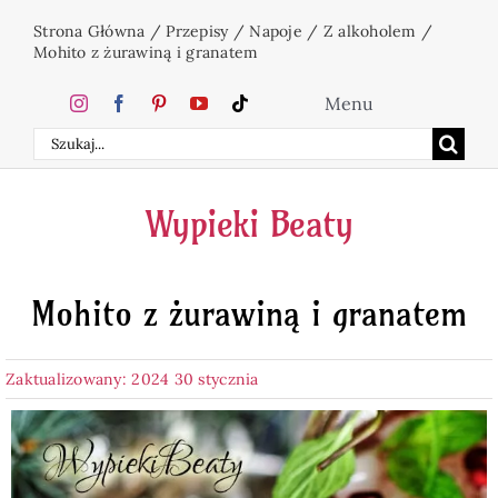
Przejdź
Strona Główna
/
Przepisy
/
Napoje
/
Z alkoholem
/
do
Mohito z żurawiną i granatem
zawartości
Menu
Szukaj
Home
Wypieki Beaty
Ciasta
Mohito z żurawiną i granatem
Desery
Zaktualizowany: 2024 30 stycznia
Święta
Napoje