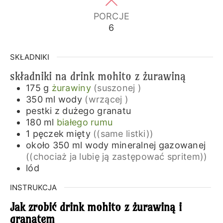
PORCJE
6
SKŁADNIKI
składniki na drink mohito z żurawiną
175
g
żurawiny
(suszonej )
350
ml
wody
(wrzącej )
pestki z dużego granatu
180
ml
białego rumu
1
pęczek
mięty
((same listki))
około 350
ml
wody mineralnej gazowanej
((chociaż ja lubię ją zastępować spritem))
lód
INSTRUKCJA
Jak zrobić drink mohito z żurawiną i
granatem