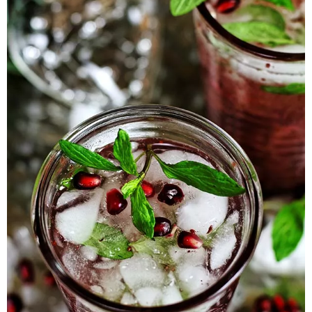
Pieczywo
Przetwory
Posiłki
Zdrowo i fit
Kuchnie świata
SKLEP
Polski