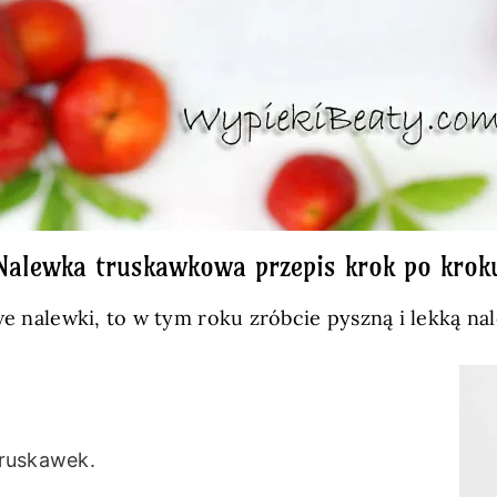
Nalewka truskawkowa przepis krok po krok
we nalewki, to w tym roku zróbcie pyszną i lekką n
truskawek.