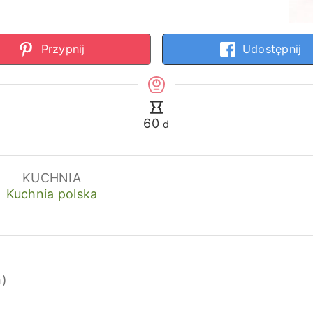
Przypnij
Udostępnij
dni
60
d
KUCHNIA
Kuchnia polska
h)