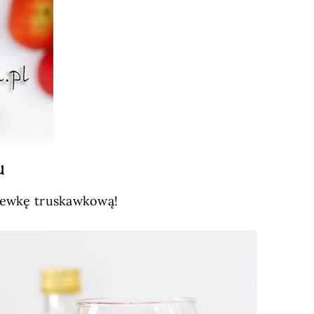
u
alewkę truskawkową!