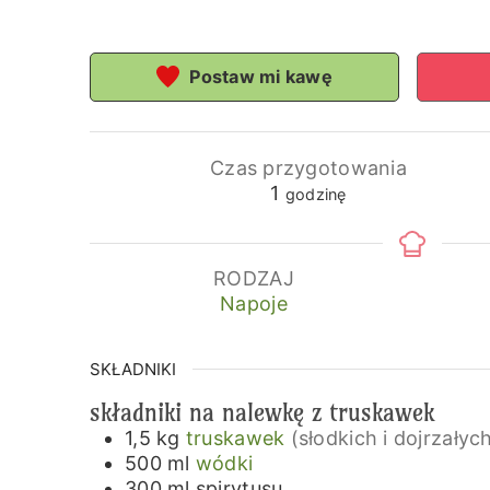
Postaw mi kawę
Czas przygotowania
godzina
1
godzinę
RODZAJ
Napoje
SKŁADNIKI
składniki na nalewkę z truskawek
1,5
kg
truskawek
(słodkich i dojrzałyc
500
ml
wódki
300
ml
spirytusu