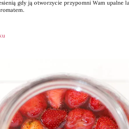
jesienią gdy ją otworzycie przypomni Wam upalne lat
 aromatem.
ku