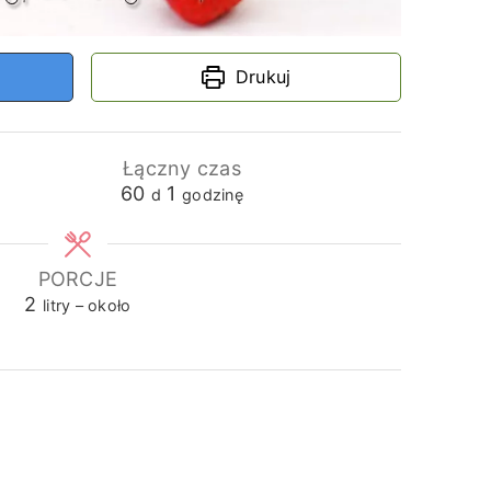
Drukuj
Łączny czas
dni
godzina
60
1
d
godzinę
PORCJE
2
litry – około