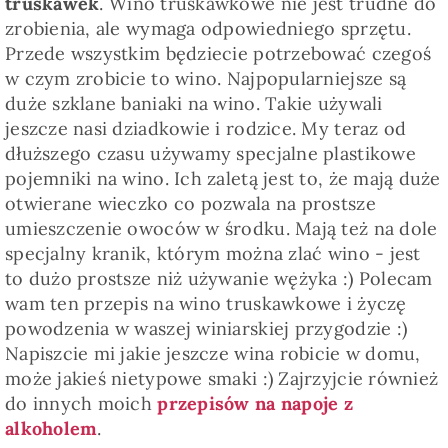
truskawek
. Wino truskawkowe nie jest trudne do
zrobienia, ale wymaga odpowiedniego sprzętu.
Przede wszystkim będziecie potrzebować czegoś
w czym zrobicie to wino. Najpopularniejsze są
duże szklane baniaki na wino. Takie używali
jeszcze nasi dziadkowie i rodzice. My teraz od
dłuższego czasu używamy specjalne plastikowe
pojemniki na wino. Ich zaletą jest to, że mają duże
otwierane wieczko co pozwala na prostsze
umieszczenie owoców w środku. Mają też na dole
specjalny kranik, którym można zlać wino - jest
to dużo prostsze niż używanie wężyka :) Polecam
wam ten przepis na wino truskawkowe i życzę
powodzenia w waszej winiarskiej przygodzie :)
Napiszcie mi jakie jeszcze wina robicie w domu,
może jakieś nietypowe smaki :) Zajrzyjcie również
do innych moich
przepisów na napoje z
alkoholem
.