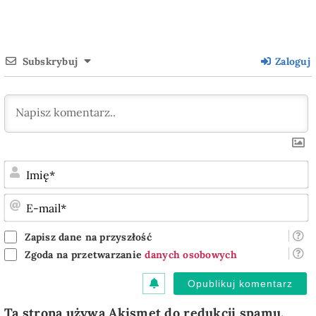
Subskrybuj
Zaloguj
I
E
m
Zapisz dane na przyszłość
Zgoda na przetwarzanie
danych osobowych
Ta strona używa Akismet do redukcji spamu.