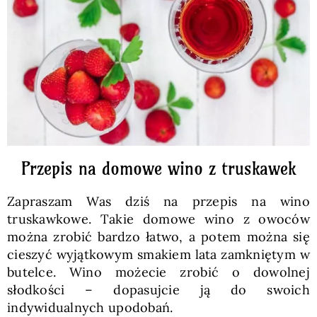
Pieczywo
Przetwory
Posiłki
Zdrowo i fit
Przepis na domowe wino z truskawek
Zapraszam Was dziś na przepis na wino
Kuchnie świata
truskawkowe. Takie domowe wino z owoców
można zrobić bardzo łatwo, a potem można się
cieszyć wyjątkowym smakiem lata zamkniętym w
SKLEP
butelce. Wino możecie zrobić o dowolnej
słodkości – dopasujcie ją do swoich
Polski
indywidualnych upodobań.