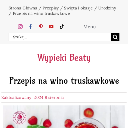
Przejdź
Strona Główna
/
Przepisy
/
Święta i okazje
/
Urodziny
do
/
Przepis na wino truskawkowe
zawartości
Menu
Szukaj
Home
Wypieki Beaty
Ciasta
Przepis na wino truskawkowe
Desery
Zaktualizowany: 2024 9 sierpnia
Święta
Napoje