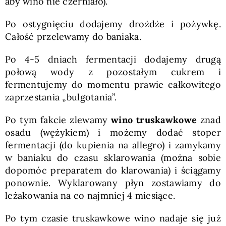
aby wino nie czerniało).
Po ostygnięciu dodajemy drożdże i pożywkę.
Całość przelewamy do baniaka.
Po 4-5 dniach fermentacji dodajemy drugą
połową wody z pozostałym cukrem i
fermentujemy do momentu prawie całkowitego
zaprzestania „bulgotania”.
Po tym fakcie zlewamy
wino truskawkowe
znad
osadu (wężykiem) i możemy dodać stoper
fermentacji (do kupienia na allegro) i zamykamy
w baniaku do czasu sklarowania (można sobie
dopomóc preparatem do klarowania) i ściągamy
ponownie. Wyklarowany płyn zostawiamy do
leżakowania na co najmniej 4 miesiące.
Po tym czasie truskawkowe wino nadaje się już