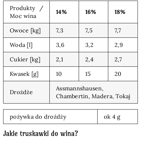
Produkty /
14%
16%
18%
Moc wina
Owoce [kg]
7,3
7,5
7,7
Woda [l]
3,6
3,2
2,9
Cukier [kg]
2,1
2,4
2,7
Kwasek [g]
10
15
20
Assmannshausen,
Drożdże
Chambertin, Madera, Tokaj
pożywka do drożdży
ok 4 g
Jakie truskawki do wina?