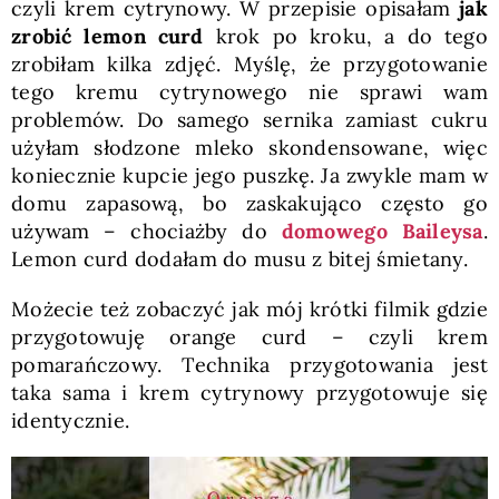
czyli krem cytrynowy. W przepisie opisałam
jak
zrobić lemon curd
krok po kroku, a do tego
zrobiłam kilka zdjęć. Myślę, że przygotowanie
tego kremu cytrynowego nie sprawi wam
problemów. Do samego sernika zamiast cukru
użyłam słodzone mleko skondensowane, więc
koniecznie kupcie jego puszkę. Ja zwykle mam w
domu zapasową, bo zaskakująco często go
używam – chociażby do
domowego Baileysa
.
Lemon curd dodałam do musu z bitej śmietany.
Możecie też zobaczyć jak mój krótki filmik gdzie
przygotowuję orange curd – czyli krem
pomarańczowy. Technika przygotowania jest
taka sama i krem cytrynowy przygotowuje się
identycznie.