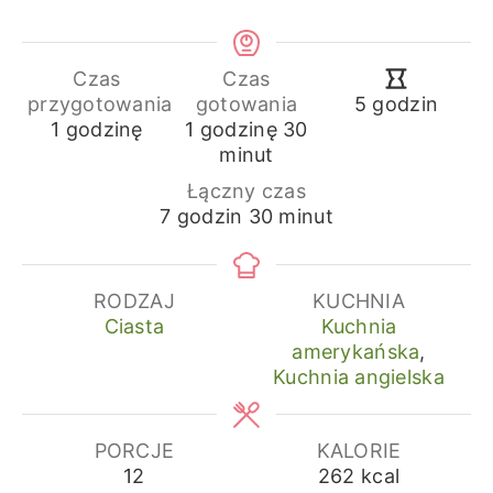
Czas
Czas
godziny
przygotowania
gotowania
5
godzin
godzina
godzina
minuty
1
godzinę
1
godzinę
30
minut
Łączny czas
godziny
minuty
7
godzin
30
minut
RODZAJ
KUCHNIA
Ciasta
Kuchnia
amerykańska
,
Kuchnia angielska
PORCJE
KALORIE
12
262
kcal