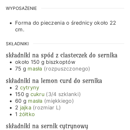
WYPOSAŻENIE
Forma do pieczenia o średnicy około 22
cm.
SKŁADNIKI
składniki na spód z ciasteczek do sernika
około 150
g
biszkoptów
75
g
masła
(rozpuszczonego)
składniki na lemon curd do sernika
2
cytryny
150
g
cukru
(3/4 szklanki)
60
g
masła
(miękkiego)
2
jajka
(rozmiar L)
1
żółtko
składniki na sernik cytrynowy