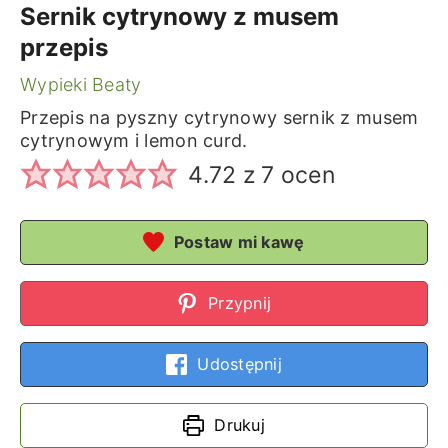
Sernik cytrynowy z musem
przepis
Wypieki Beaty
Przepis na pyszny cytrynowy sernik z musem
cytrynowym i lemon curd.
4.72
z
7
ocen
Postaw mi kawę
Przypnij
Udostępnij
Drukuj