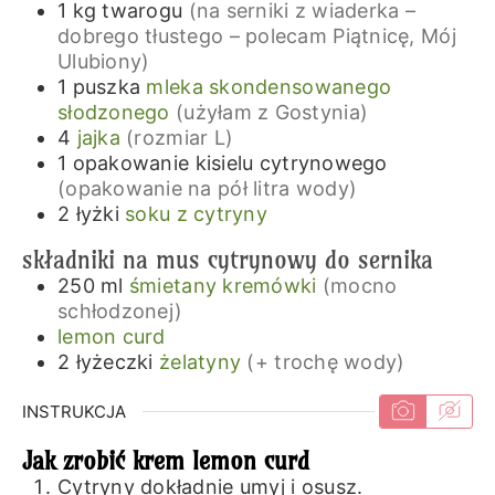
1
kg
twarogu
(na serniki z wiaderka –
dobrego tłustego – polecam Piątnicę, Mój
Ulubiony)
1
puszka
mleka skondensowanego
słodzonego
(użyłam z Gostynia)
4
jajka
(rozmiar L)
1
opakowanie
kisielu cytrynowego
(opakowanie na pół litra wody)
2
łyżki
soku z cytryny
składniki na mus cytrynowy do sernika
250
ml
śmietany kremówki
(mocno
schłodzonej)
lemon curd
2
łyżeczki
żelatyny
(+ trochę wody)
INSTRUKCJA
Jak zrobić krem lemon curd
Cytryny dokładnie umyj i osusz.