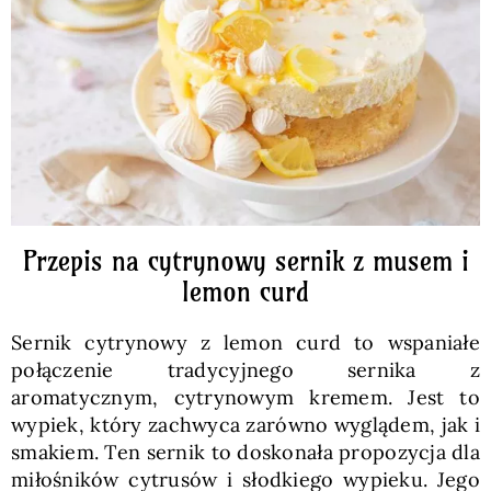
Pieczywo
Przetwory
Posiłki
Zdrowo i fit
Przepis na cytrynowy sernik z musem i
lemon curd
Kuchnie świata
Sernik cytrynowy z lemon curd to wspaniałe
połączenie tradycyjnego sernika z
SKLEP
aromatycznym, cytrynowym kremem. Jest to
wypiek, który zachwyca zarówno wyglądem, jak i
smakiem. Ten sernik to doskonała propozycja dla
Polski
miłośników cytrusów i słodkiego wypieku. Jego