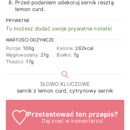
Przed podaniem udekoruj sernik resztą
lemon curd.
PRYWATNE
Tu możesz dodać swoje prywatne notatki
WARTOŚCI ODŻYWCZE
Porcje:
100
g
Kalorie:
262
kcal
Węglowodany:
21
g
Białko:
7
g
Tłuszcz:
17
g
SŁOWO KLUCZOWE
sernik z lemon curd, cytrynowy sernik
Przetestować ten przepis?
Daj znać
w komentarzu!