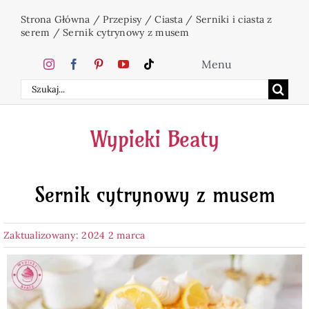
Przejdź
Strona Główna
/
Przepisy
/
Ciasta
/
Serniki i ciasta z
do
serem
/
Sernik cytrynowy z musem
zawartości
Menu
Szukaj
Home
Wypieki Beaty
Ciasta
Sernik cytrynowy z musem
Desery
Zaktualizowany: 2024 2 marca
Święta
Napoje