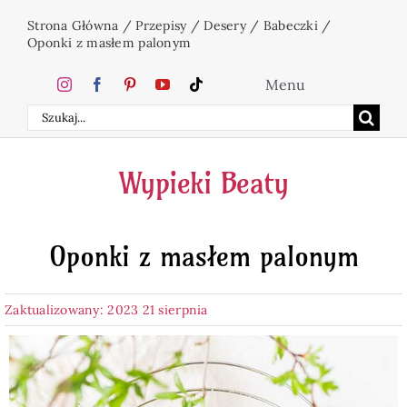
Przejdź
Strona Główna
/
Przepisy
/
Desery
/
Babeczki
/
do
Oponki z masłem palonym
zawartości
Menu
Szukaj
Home
Wypieki Beaty
Ciasta
Oponki z masłem palonym
Desery
Zaktualizowany: 2023 21 sierpnia
Święta
Napoje