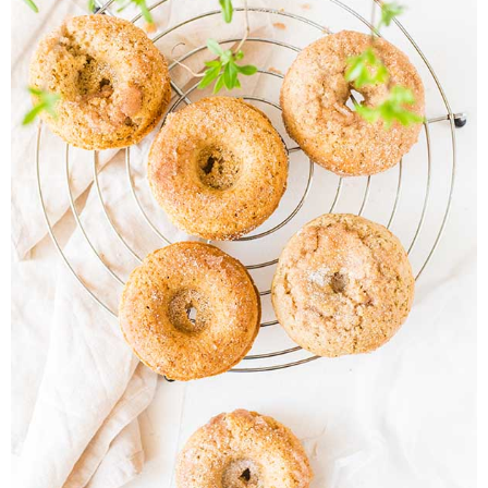
Pieczywo
Przetwory
Posiłki
Zdrowo i fit
Kuchnie świata
SKLEP
Polski