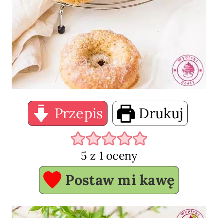
Przepis
Drukuj
5
z 1 oceny
Postaw mi kawę