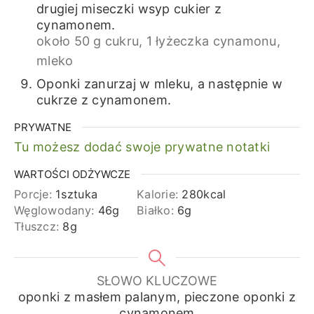
drugiej miseczki wsyp cukier z
cynamonem.
około 50 g cukru,
1 łyżeczka cynamonu,
mleko
Oponki zanurzaj w mleku, a następnie w
cukrze z cynamonem.
PRYWATNE
Tu możesz dodać swoje prywatne notatki
WARTOŚCI ODŻYWCZE
Porcje:
1
sztuka
Kalorie:
280
kcal
Węglowodany:
46
g
Białko:
6
g
Tłuszcz:
8
g
SŁOWO KLUCZOWE
oponki z masłem palanym, pieczone oponki z
cynamonem