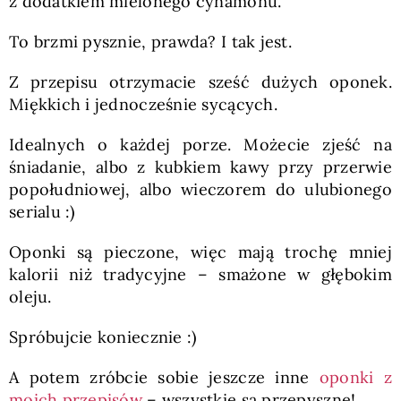
z dodatkiem mielonego cynamonu.
To brzmi pysznie, prawda? I tak jest.
Z przepisu otrzymacie sześć dużych oponek.
Miękkich i jednocześnie sycących.
Idealnych o każdej porze. Możecie zjeść na
śniadanie, albo z kubkiem kawy przy przerwie
popołudniowej, albo wieczorem do ulubionego
serialu :)
Oponki są pieczone, więc mają trochę mniej
kalorii niż tradycyjne – smażone w głębokim
oleju.
Spróbujcie koniecznie :)
A potem zróbcie sobie jeszcze inne
oponki z
moich przepisów
– wszystkie są przepyszne!