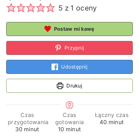
5
z 1 oceny
Postaw mi kawę
Przypnij
Udostępnij
Drukuj
Czas
Czas
Łączny czas
minuty
przygotowania
gotowania
40
minut
minuty
minuty
30
minut
10
minut