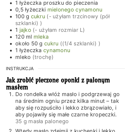
1
łyżeczka
proszku do pieczenia
0,5
łyżeczki
mielonego cynamonu
100
g
cukru
(- użyłam trzcinowy (pół
szklanki) )
1
jajko
(- użyłam rozmiar L)
120
ml
mleka
około 50
g
cukru
((1/4 szklanki) )
1
łyżeczka
cynamonu
mleko
(trochę)
INSTRUKCJA
Jak zrobić pieczone oponki z palonym
masłem
Do rondelka włóż masło i podgrzewaj go
na średnim ogniu przez kilka minut – tak
aby się rozpuściło i lekko zbrązowiało, i
aby pojawiły się małe czarne kropeczki.
35 g masła palonego
Wtedy masło zdejmij z kuchenki i lekko