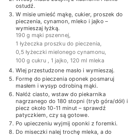
ostudź.
W misie umieść mąkę, cukier, proszek do
pieczenia, cynamon, mleko i jajko –
wymieszaj łyżką.
190 g mąki pszennej,
1 łyżeczka proszku do pieczenia,
0,5 łyżeczki mielonego cynamonu,
100 g cukru ,
1 jajko,
120 ml mleka
Wlej przestudzone masło i wymieszaj.
Formę do pieczenia oponek posmaruj
masłem i wysyp odrobiną mąki.
Nałóż ciasto, wstaw do piekarnika
nagrzanego do 180 stopni (tryb góra/dół) i
piecz około 10-11 minut – sprawdź
patyczkiem, czy są gotowe.
Po upieczeniu wyjmij oponki z foremki.
Do miseczki nalej trochę mleka, a do