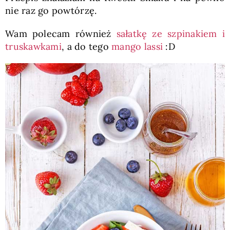
nie raz go powtórzę.
Wam polecam również
sałatkę ze szpinakiem i
truskawkami
, a do tego
mango lassi
:D