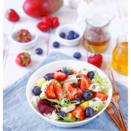
Pieczywo
Przetwory
Posiłki
Zdrowo i fit
Kuchnie świata
SKLEP
Polski