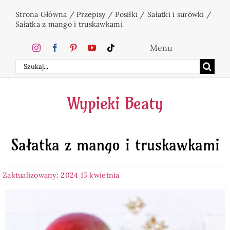
Przejdź
Strona Główna
/
Przepisy
/
Posiłki
/
Sałatki i surówki
/
do
Sałatka z mango i truskawkami
zawartości
Menu
Szukaj
Home
Wypieki Beaty
Ciasta
Sałatka z mango i truskawkami
Desery
Zaktualizowany: 2024 15 kwietnia
Święta
Napoje