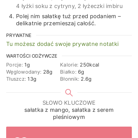
4 łyżki soku z cytryny,
2 łyżeczki imbiru
Polej nim sałatkę tuż przed podaniem –
delikatnie przemieszaj całość.
PRYWATNE
Tu możesz dodać swoje prywatne notatki
WARTOŚCI ODŻYWCZE
Porcje:
1
g
Kalorie:
250
kcal
Węglowodany:
28
g
Białko:
6
g
Tłuszcz:
13
g
Błonnik:
2.6
g
SŁOWO KLUCZOWE
sałatka z mango, sałatka z serem
pleśniowym