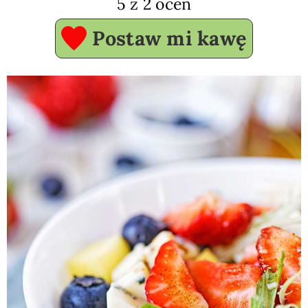
5
z
2
ocen
Postaw mi kawę