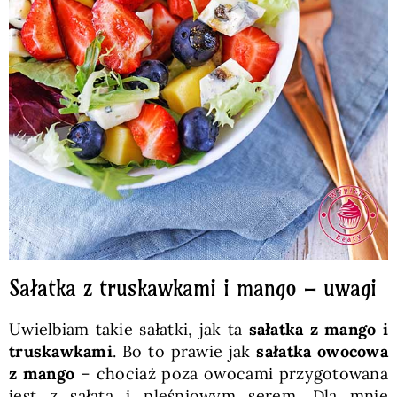
Sałatka z truskawkami i mango – uwagi
Uwielbiam takie sałatki, jak ta
sałatka z mango i
truskawkami
. Bo to prawie jak
sałatka owocowa
z mango
– chociaż poza owocami przygotowana
jest z sałatą i pleśniowym serem. Dla mnie