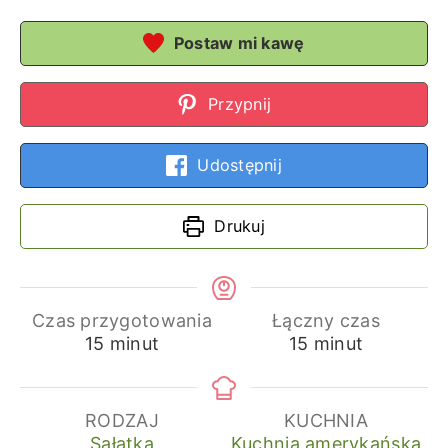
Postaw mi kawę
Przypnij
Udostępnij
Drukuj
Czas przygotowania
Łączny czas
minuty
minuty
15
minut
15
minut
RODZAJ
KUCHNIA
Sałatka
Kuchnia amerykańska