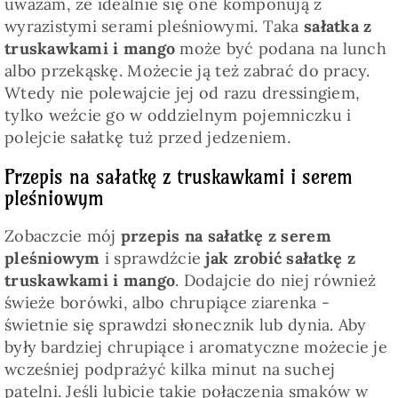
uważam, że idealnie się one komponują z
wyrazistymi serami pleśniowymi. Taka
sałatka z
truskawkami i mango
może być podana na lunch
albo przekąskę. Możecie ją też zabrać do pracy.
Wtedy nie polewajcie jej od razu dressingiem,
tylko weźcie go w oddzielnym pojemniczku i
polejcie sałatkę tuż przed jedzeniem.
Przepis na sałatkę z truskawkami i serem
pleśniowym
Zobaczcie mój
przepis na sałatkę z serem
pleśniowym
i sprawdźcie
jak zrobić sałatkę z
truskawkami i mango
. Dodajcie do niej również
świeże borówki, albo chrupiące ziarenka -
świetnie się sprawdzi słonecznik lub dynia. Aby
były bardziej chrupiące i aromatyczne możecie je
wcześniej podprażyć kilka minut na suchej
patelni. Jeśli lubicie takie połączenia smaków w