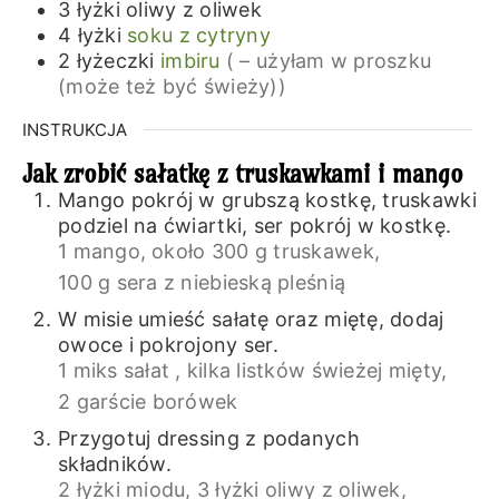
3
łyżki
oliwy z oliwek
4
łyżki
soku z cytryny
2
łyżeczki
imbiru
( – użyłam w proszku
(może też być świeży))
INSTRUKCJA
Jak zrobić sałatkę z truskawkami i mango
Mango pokrój w grubszą kostkę, truskawki
podziel na ćwiartki, ser pokrój w kostkę.
1 mango,
około 300 g truskawek,
100 g sera z niebieską pleśnią
W misie umieść sałatę oraz miętę, dodaj
owoce i pokrojony ser.
1 miks sałat ,
kilka listków świeżej mięty,
2 garście borówek
Przygotuj dressing z podanych
składników.
2 łyżki miodu,
3 łyżki oliwy z oliwek,