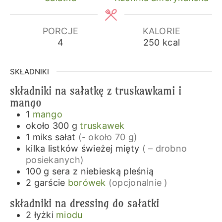
PORCJE
KALORIE
4
250
kcal
SKŁADNIKI
składniki na sałatkę z truskawkami i
mango
1
mango
około 300
g
truskawek
1
miks sałat
(- około 70 g)
kilka
listków
świeżej mięty
( – drobno
posiekanych)
100
g
sera z niebieską pleśnią
2
garście
borówek
(opcjonalnie )
składniki na dressing do sałatki
2
łyżki
miodu