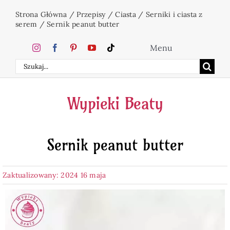
Przejdź
Strona Główna
/
Przepisy
/
Ciasta
/
Serniki i ciasta z
do
serem
/
Sernik peanut butter
zawartości
Menu
Szukaj
Home
Wypieki Beaty
Ciasta
Sernik peanut butter
Desery
Zaktualizowany: 2024 16 maja
Święta
Napoje