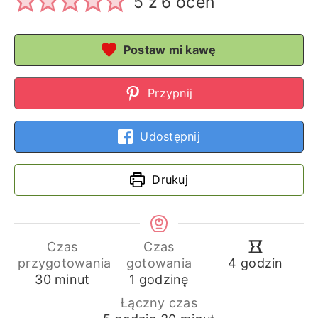
5
z
6
ocen
Postaw mi kawę
Przypnij
Udostępnij
Drukuj
Czas
Czas
godziny
przygotowania
gotowania
4
godzin
minuty
godzina
30
minut
1
godzinę
Łączny czas