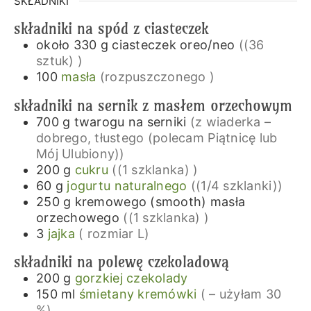
SKŁADNIKI
składniki na spód z ciasteczek
około 330
g
ciasteczek oreo/neo
((36
sztuk) )
100
masła
(rozpuszczonego )
składniki na sernik z masłem orzechowym
700
g
twarogu na serniki
(z wiaderka –
dobrego, tłustego (polecam Piątnicę lub
Mój Ulubiony))
200
g
cukru
((1 szklanka) )
60
g
jogurtu naturalnego
((1/4 szklanki))
250
g
kremowego (smooth) masła
orzechowego
((1 szklanka) )
3
jajka
( rozmiar L)
składniki na polewę czekoladową
200
g
gorzkiej czekolady
150
ml
śmietany kremówki
( – użyłam 30
%)