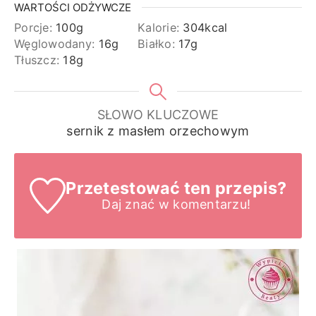
WARTOŚCI ODŻYWCZE
Porcje:
100
g
Kalorie:
304
kcal
Węglowodany:
16
g
Białko:
17
g
Tłuszcz:
18
g
SŁOWO KLUCZOWE
sernik z masłem orzechowym
Przetestować ten przepis?
Daj znać
w komentarzu!