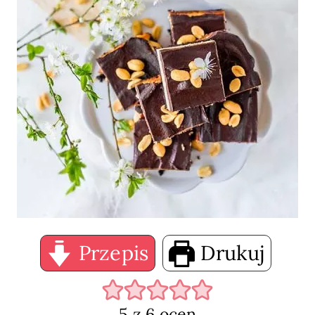
Przepis
Drukuj
5
z
6
ocen