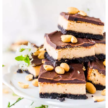
Pieczywo
Przetwory
Posiłki
Zdrowo i fit
Kuchnie świata
SKLEP
Polski