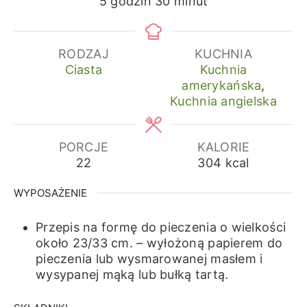
godziny
minuty
5
godzin
30
minut
RODZAJ
KUCHNIA
Ciasta
Kuchnia
amerykańska
,
Kuchnia angielska
PORCJE
KALORIE
22
304
kcal
WYPOSAŻENIE
Przepis na formę do pieczenia o wielkości
około 23/33 cm.
– wyłożoną papierem do
pieczenia lub wysmarowanej masłem i
wysypanej mąką lub bułką tartą.