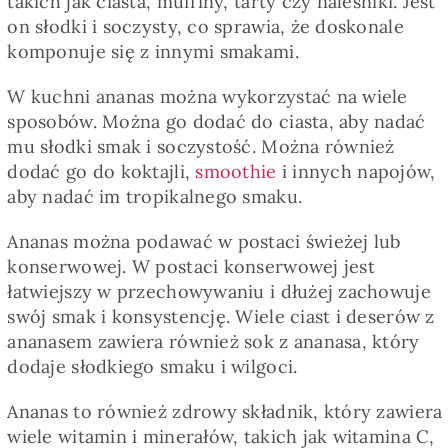
takich jak ciasta, muffiny, tarty czy naleśniki. Jest
Pieczywo
on słodki i soczysty, co sprawia, że doskonale
komponuje się z innymi smakami.
Przetwory
W kuchni ananas można wykorzystać na wiele
sposobów. Można go dodać do ciasta, aby nadać
Posiłki
mu słodki smak i soczystość. Można również
dodać go do koktajli,
smoothie
i innych napojów,
aby nadać im tropikalnego smaku.
Zdrowo i fit
Ananas można podawać w postaci świeżej lub
konserwowej. W postaci konserwowej jest
Kuchnie świata
łatwiejszy w przechowywaniu i dłużej zachowuje
swój smak i konsystencję. Wiele ciast i deserów z
ananasem zawiera również sok z ananasa, który
SKLEP
dodaje słodkiego smaku i wilgoci.
Polski
Ananas to również zdrowy składnik, który zawiera
wiele witamin i minerałów, takich jak witamina C,