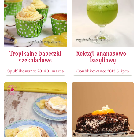
Tropikalne babeczki
Koktajl ananasowo-
czekoladowe
bazyliowy
Opublikowano: 2014 31 marca
Opublikowano: 2013 5 lipca