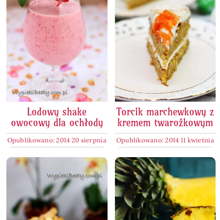
Lodowy shake
Torcik marchewkowy z
owocowy dla ochłody
kremem twarożkowym
Opublikowano: 2014 20 sierpnia
Opublikowano: 2014 11 kwietnia