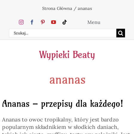
Przejdź
Strona Główna
/
ananas
do
zawartości
Menu
Szukaj
Home
Wypieki Beaty
Ciasta
ananas
Desery
Święta
Ananas – przepisy dla każdego!
Napoje
Ananas to owoc tropikalny, który jest bardzo
popularnym składnikiem w słodkich daniach,