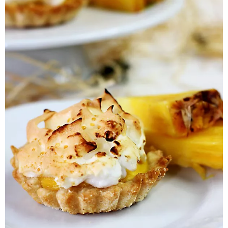
Pieczywo
Przetwory
Posiłki
Zdrowo i fit
Kuchnie świata
SKLEP
Polski