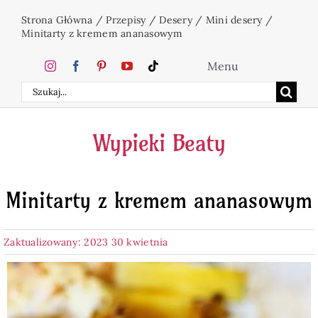
Przejdź
Strona Główna
/
Przepisy
/
Desery
/
Mini desery
/
do
Minitarty z kremem ananasowym
zawartości
Menu
Szukaj
Home
Wypieki Beaty
Ciasta
Minitarty z kremem ananasowym
Desery
Zaktualizowany: 2023 30 kwietnia
Święta
Napoje