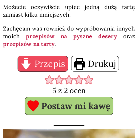
Możecie oczywiście upiec jedną dużą tartę
zamiast kilku mniejszych.
Zachęcam was również do wypróbowania innych
moich
przepisów na pyszne desery
oraz
przepisów na tarty
.
Przepis
Drukuj
5
z
2
ocen
Postaw mi kawę