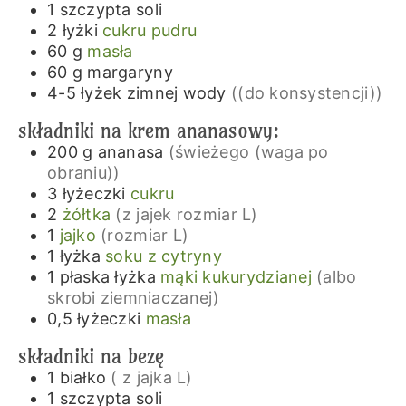
1
szczypta
soli
2
łyżki
cukru pudru
60
g
masła
60
g
margaryny
4-5
łyżek
zimnej wody
((do konsystencji))
składniki na krem ananasowy:
200
g
ananasa
(świeżego (waga po
obraniu))
3
łyżeczki
cukru
2
żółtka
(z jajek rozmiar L)
1
jajko
(rozmiar L)
1
łyżka
soku z cytryny
1
płaska łyżka
mąki kukurydzianej
(albo
skrobi ziemniaczanej)
0,5
łyżeczki
masła
składniki na bezę
1
białko
( z jajka L)
1
szczypta
soli