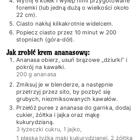
Wytnij 6 kółek i wylep nimi przygotowane
foremki (lub jedną dużą o wielkości około
22 cm).
Ciasto nakłuj kilkakrotnie widelcem.
Popiecz ciasto przez 10 minut w 200
stopniach (góra-dół).
Jak zrobić krem ananasowy:
Ananasa obierz, usuń brązowe „dziurki” i
pokrój na kawałki.
200 g ananasa
Zmiksuj je w blenderze, a następnie
przetrzyj przez sito, by pozbyć się
grubych, niezmiksowanych kawałów.
Przełóż puree z ananasa do garnka, dodaj
cukier, żółtka i jajka oraz mąkę
kukurydzianą.
3 łyżeczki cukru,
1 jajko,
1 płaska łyżka mąki kukurydzianej,
2 żółtka