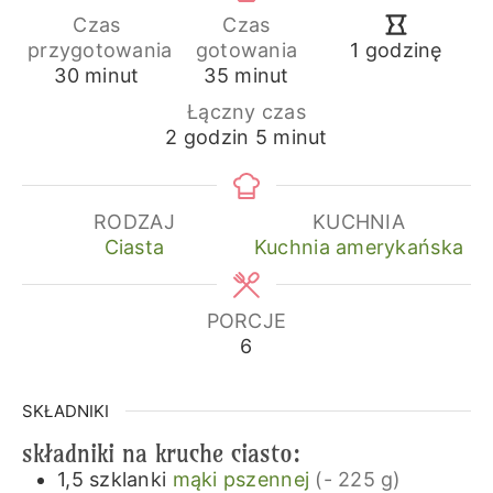
Czas
Czas
godzina
przygotowania
gotowania
1
godzinę
minuty
minuty
30
minut
35
minut
Łączny czas
godziny
minuty
2
godzin
5
minut
RODZAJ
KUCHNIA
Ciasta
Kuchnia amerykańska
PORCJE
6
SKŁADNIKI
składniki na kruche ciasto:
1,5
szklanki
mąki pszennej
(- 225 g)