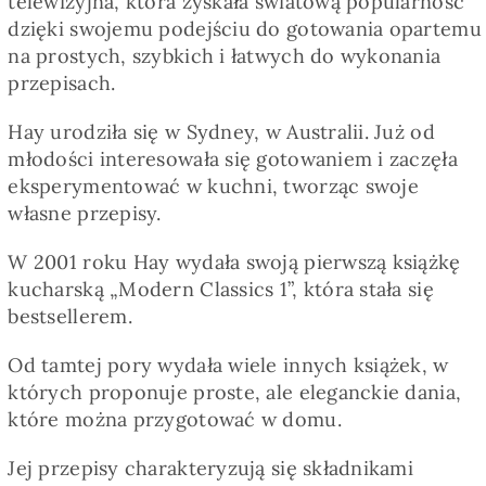
telewizyjna, która zyskała światową popularność
Pieczywo
dzięki swojemu podejściu do gotowania opartemu
na prostych, szybkich i łatwych do wykonania
przepisach.
Przetwory
Hay urodziła się w Sydney, w Australii. Już od
Posiłki
młodości interesowała się gotowaniem i zaczęła
eksperymentować w kuchni, tworząc swoje
własne przepisy.
Zdrowo i fit
W 2001 roku Hay wydała swoją pierwszą książkę
kucharską „Modern Classics 1”, która stała się
Kuchnie świata
bestsellerem.
Od tamtej pory wydała wiele innych książek, w
SKLEP
których proponuje proste, ale eleganckie dania,
które można przygotować w domu.
Polski
Jej przepisy charakteryzują się składnikami