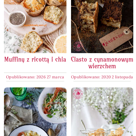
Muffiny z ricottą i chia
Ciasto z cynamonowym
wierzchem
Opublikowano: 2026 27 marca
Opublikowano: 2020 2 listopada