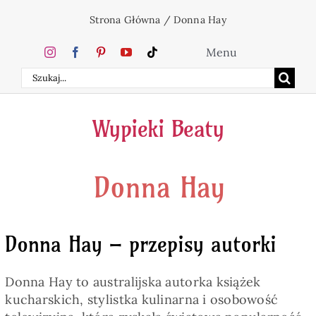
Przejdź
Strona Główna
/
Donna Hay
do
zawartości
Menu
Szukaj
Home
Wypieki Beaty
Ciasta
Donna Hay
Desery
Święta
Donna Hay – przepisy autorki
Napoje
Donna Hay to australijska autorka książek
kucharskich, stylistka kulinarna i osobowość