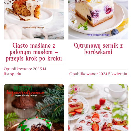
Ciasto maślane z
Cytrynowy sernik z
palonym masłem –
borówkami
przepis krok po kroku
Opublikowano: 2025 14
listopada
Opublikowano: 2024 5 kwietnia