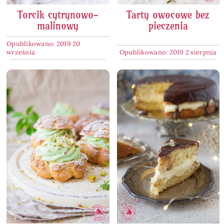
Torcik cytrynowo-
Tarty owocowe bez
malinowy
pieczenia
Opublikowano: 2019 20
września
Opublikowano: 2019 2 sierpnia