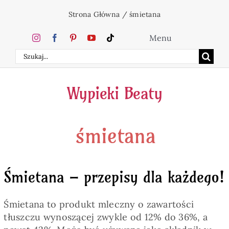
Przejdź
Strona Główna
/
śmietana
do
zawartości
Menu
Szukaj
Home
Wypieki Beaty
Ciasta
śmietana
Desery
Święta
Śmietana – przepisy dla każdego!
Napoje
Śmietana to produkt mleczny o zawartości
tłuszczu wynoszącej zwykle od 12% do 36%, a