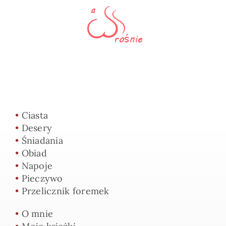
•
Ciasta
•
Desery
•
Śniadania
•
Obiad
•
Napoje
•
Pieczywo
•
Przelicznik foremek
•
O mnie