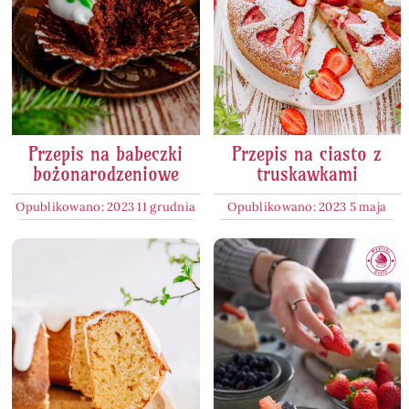
Przepis na babeczki
Przepis na ciasto z
bożonarodzeniowe
truskawkami
Opublikowano: 2023 11 grudnia
Opublikowano: 2023 5 maja