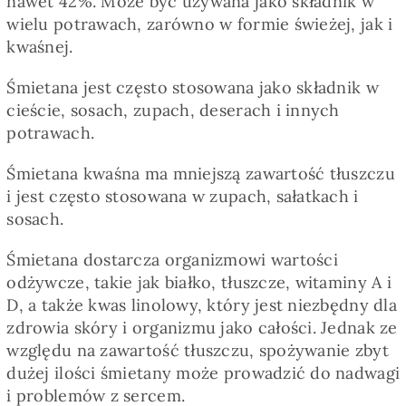
nawet 42%. Może być używana jako składnik w
Pieczywo
wielu potrawach, zarówno w formie świeżej, jak i
kwaśnej.
Przetwory
Śmietana jest często stosowana jako składnik w
cieście, sosach, zupach, deserach i innych
Posiłki
potrawach.
Śmietana kwaśna ma mniejszą zawartość tłuszczu
Zdrowo i fit
i jest często stosowana w zupach, sałatkach i
sosach.
Kuchnie świata
Śmietana dostarcza organizmowi wartości
odżywcze, takie jak białko, tłuszcze, witaminy A i
D, a także kwas linolowy, który jest niezbędny dla
SKLEP
zdrowia skóry i organizmu jako całości. Jednak ze
względu na zawartość tłuszczu, spożywanie zbyt
Polski
dużej ilości śmietany może prowadzić do nadwagi
i problemów z sercem.