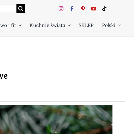
wo i fit
Kuchnie świata
SKLEP
Polski
we