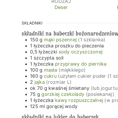
RODZAJ
Deser
SKŁADNIKI
składniki na babeczki bożonarodzenio
150
g
mąki pszennej
(1 szklanka)
1
łyżeczka
proszku do pieczenia
0,5
łyżeczki
sody oczyszczonej
1
szczypta
soli
1
łyżeczka
przyprawy do piernika
100
g
masła
(miękkiego)
160
g
cukru
(użyłam cukier puder (1 s
2
jajka
(rozmiar L)
ok 70
g
kwaśnej śmietany
(lub jogurtu
75
g
gorzkiej czekolady
(posiekanej)
1
łyżeczka
kawy rozpuszczalnej
(w pr
125
ml
gorącej wody
składniki na lukier do babeczek