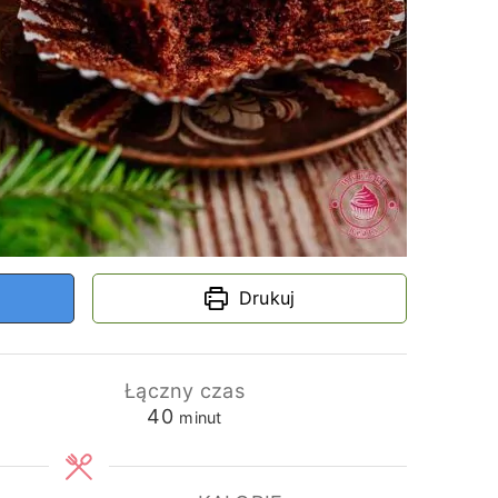
Drukuj
Łączny czas
minuty
40
minut