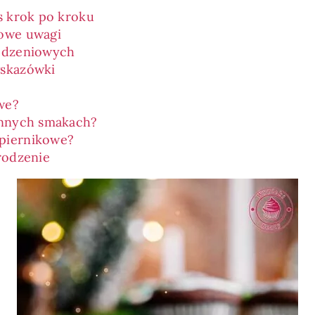
s krok po kroku
kowe uwagi
rodzeniowych
wskazówki
we?
innych smakach?
piernikowe?
rodzenie