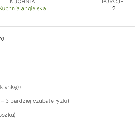
KUCHNIA
PORCJE
Kuchnia angielska
12
we
zklankę))
 – 3 bardziej czubate łyżki)
oszku)