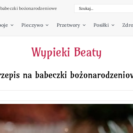
Szukaj
a babeczki bożonarodzeniowe
poje
Pieczywo
Przetwory
Posiłki
Zdro
Wypieki Beaty
rzepis na babeczki bożonarodzenio