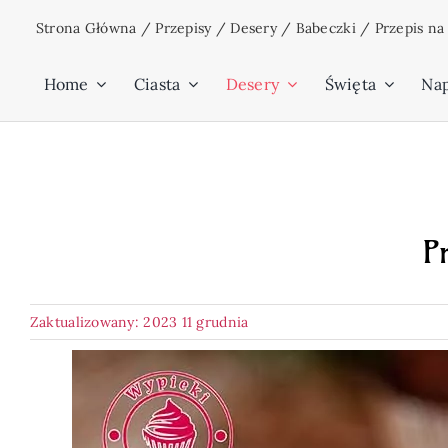
Przejdź
Strona Główna
/
Przepisy
/
Desery
/
Babeczki
/
Przepis n
do
zawartości
Home
Ciasta
Desery
Święta
Na
P
Zaktualizowany: 2023 11 grudnia