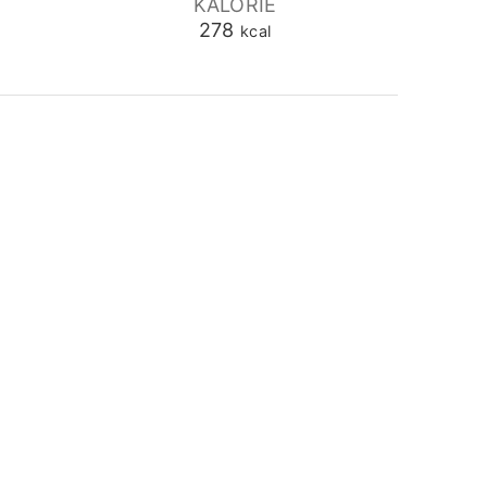
KALORIE
278
kcal