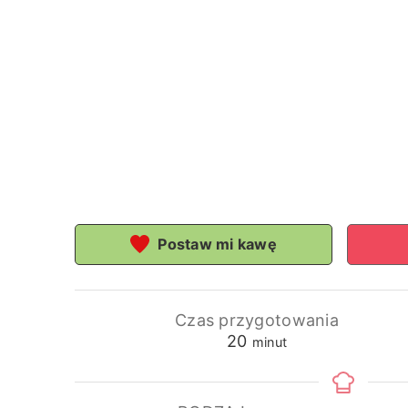
Postaw mi kawę
Czas przygotowania
minuty
20
minut