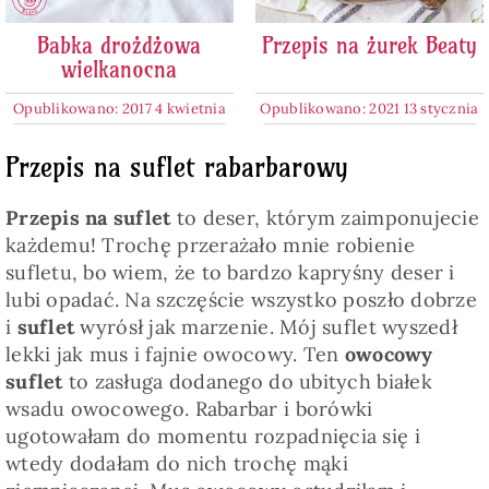
Babka drożdżowa
Przepis na żurek Beaty
wielkanocna
Opublikowano: 2017 4 kwietnia
Opublikowano: 2021 13 stycznia
Przepis na suflet rabarbarowy
Przepis na suflet
to deser, którym zaimponujecie
każdemu! Trochę przerażało mnie robienie
sufletu, bo wiem, że to bardzo kapryśny deser i
lubi opadać. Na szczęście wszystko poszło dobrze
i
suflet
wyrósł jak marzenie. Mój suflet wyszedł
lekki jak mus i fajnie owocowy. Ten
owocowy
suflet
to zasługa dodanego do ubitych białek
wsadu owocowego. Rabarbar i borówki
ugotowałam do momentu rozpadnięcia się i
wtedy dodałam do nich trochę mąki