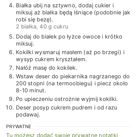
Białka ubij na sztywno, dodaj cukier i
miksuj aż białka będą lśniące (podobnie jak
robi się bezę).
2 białka,
40 g cukru
Dodaj do białek po łyżce owoce i krótko
miksuj.
Kokilki wysmaruj masłem (aż po brzegi) i
wysyp cukrem kryształem.
Nałóż masę do kokilek.
Wstaw deser do piekarnika nagrzanego do
200 stopni (na termoobiegu) i piecz około
8-10 minut.
Po upieczeniu ostrożnie wyjmij kokilki.
Deser posyp cukrem pudrem i od razu
podawaj.
PRYWATNE
Tu możesz dodać swoje prywatne notatki