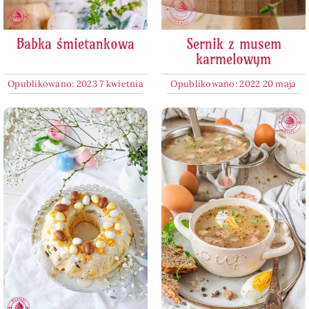
Babka śmietankowa
Sernik z musem
karmelowym
Opublikowano: 2023 7 kwietnia
Opublikowano: 2022 20 maja