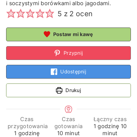
i soczystymi borówkami albo jagodami.
5
z
2
ocen
Postaw mi kawę
Przypnij
Udostępnij
Drukuj
Czas
Czas
Łączny czas
godzina
min
przygotowania
gotowania
1
godzinę
10
godzina
minuty
1
godzinę
10
minut
minut