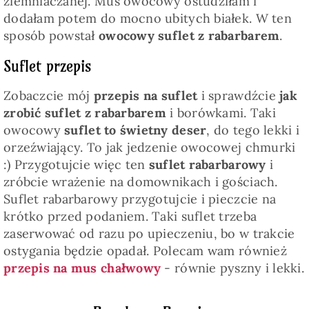
ziemniaczanej. Mus owocowy ostudziłam i
dodałam potem do mocno ubitych białek. W ten
sposób powstał
owocowy suflet z rabarbarem
.
Suflet przepis
Zobaczcie mój
przepis na suflet
i sprawdźcie
jak
zrobić suflet z rabarbarem
i borówkami. Taki
owocowy
suflet to świetny deser
, do tego lekki i
orzeźwiający. To jak jedzenie owocowej chmurki
:) Przygotujcie więc ten
suflet rabarbarowy
i
zróbcie wrażenie na domownikach i gościach.
Suflet rabarbarowy przygotujcie i pieczcie na
krótko przed podaniem. Taki suflet trzeba
zaserwować od razu po upieczeniu, bo w trakcie
ostygania będzie opadał. Polecam wam również
przepis na mus chałwowy
- równie pyszny i lekki.