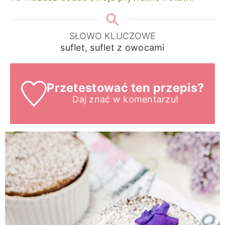
SŁOWO KLUCZOWE
suflet, suflet z owocami
Przetestować ten przepis?
Daj znać
w komentarzu!