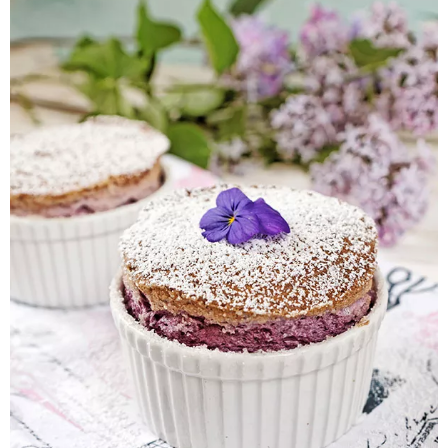
Pieczywo
Przetwory
Posiłki
Zdrowo i fit
Kuchnie świata
SKLEP
Polski