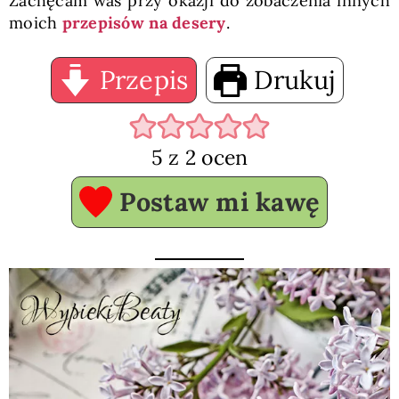
Zachęcam was przy okazji do zobaczenia innych
moich
przepisów na desery
.
Przepis
Drukuj
5
z
2
ocen
Postaw mi kawę