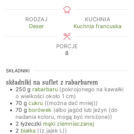
RODZAJ
KUCHNIA
Deser
Kuchnia francuska
PORCJE
8
SKŁADNIKI
składniki na suflet z rabarbarem
250
g
rabarbaru
(pokrojonego na kawałki
o wielkości około 1 cm)
70
g
cukru
((można dać mniej))
70
g
borówek
(albo jagód lub jeżyn (do
nadania koloru, mogą być mrożone))
2
łyżeczki
mąki ziemniaczanej
2
białka
((z jajek L))