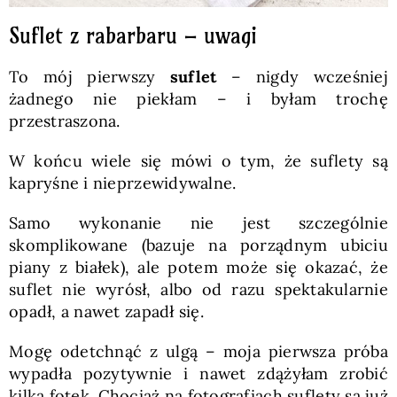
Suflet z rabarbaru – uwagi
To mój pierwszy
suflet
– nigdy wcześniej
żadnego nie piekłam – i byłam trochę
przestraszona.
W końcu wiele się mówi o tym, że suflety są
kapryśne i nieprzewidywalne.
Samo wykonanie nie jest szczególnie
skomplikowane (bazuje na porządnym ubiciu
piany z białek), ale potem może się okazać, że
suflet nie wyrósł, albo od razu spektakularnie
opadł, a nawet zapadł się.
Mogę odetchnąć z ulgą – moja pierwsza próba
wypadła pozytywnie i nawet zdążyłam zrobić
kilka fotek. Chociaż na fotografiach suflety są już