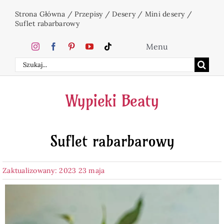
Przejdź
Strona Główna
/
Przepisy
/
Desery
/
Mini desery
/
do
Suflet rabarbarowy
zawartości
Menu
Szukaj
Home
Wypieki Beaty
Ciasta
Suflet rabarbarowy
Desery
Zaktualizowany: 2023 23 maja
Święta
Napoje