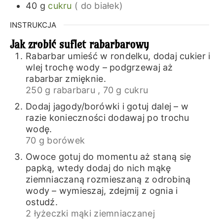
40
g
cukru
( do białek)
INSTRUKCJA
Jak zrobić suflet rabarbarowy
Rabarbar umieść w rondelku, dodaj cukier i
wlej trochę wody – podgrzewaj aż
rabarbar zmięknie.
250 g rabarbaru ,
70 g cukru
Dodaj jagody/borówki i gotuj dalej – w
razie konieczności dodawaj po trochu
wodę.
70 g borówek
Owoce gotuj do momentu aż staną się
papką, wtedy dodaj do nich mąkę
ziemniaczaną rozmieszaną z odrobiną
wody – wymieszaj, zdejmij z ognia i
ostudź.
2 łyżeczki mąki ziemniaczanej