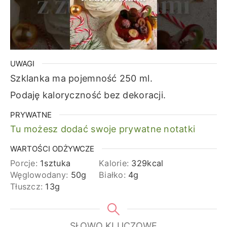
UWAGI
Szklanka ma pojemność 250 ml.
Podaję kaloryczność bez dekoracji.
PRYWATNE
Tu możesz dodać swoje prywatne notatki
WARTOŚCI ODŻYWCZE
Porcje:
1
sztuka
Kalorie:
329
kcal
Węglowodany:
50
g
Białko:
4
g
Tłuszcz:
13
g
SŁOWO KLUCZOWE