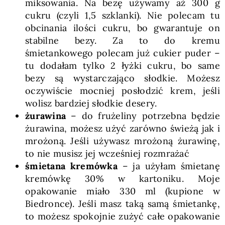
miksowania. Na bezę używamy aż 300 g
cukru (czyli 1,5 szklanki). Nie polecam tu
obcinania ilości cukru, bo gwarantuje on
stabilne bezy. Za to do kremu
śmietankowego polecam już cukier puder –
tu dodałam tylko 2 łyżki cukru, bo same
bezy są wystarczająco słodkie. Możesz
oczywiście mocniej posłodzić krem, jeśli
wolisz bardziej słodkie desery.
żurawina
– do frużeliny potrzebna będzie
żurawina, możesz użyć zarówno świeżą jak i
mrożoną. Jeśli używasz mrożoną żurawinę,
to nie musisz jej wcześniej rozmrażać
śmietana kremówka
– ja użyłam śmietanę
kremówkę 30% w kartoniku. Moje
opakowanie miało 330 ml (kupione w
Biedronce). Jeśli masz taką samą śmietankę,
to możesz spokojnie zużyć całe opakowanie