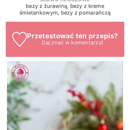
bezy z żurawiną, bezy z kreme
śmietankowym, bezy z pomarańczą
Przetestować ten przepis?
Daj znać
w komentarzu!