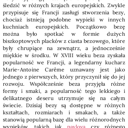
śledzić w różnych krajach europejskich. Zwykle
przypisuje się Francji zasługi stworzenia bezy,
chociaż istnieją podobne wypieki w innych
kuchniach europejskich. Początkowo bezę
można było spotkać w formie dużych
biszkoptowych placków z ciasta bezowego, które
były chrupiące na zewnątrz, a jednocześnie
miękkie w środku. W XVIII wieku beza zyskała
popularność we Francji, a legendarny kucharz
Marie-Antoine Carême uznawany jest jako
jednego z pierwszych, który przyczynił się do jej
rozwoju. Współcześnie beza przyjęła różne
formy i smaki, a popularność tego lekkiego i
delikatnego deseru utrzymuje się na całym
świecie. Dzisiaj bezy są dostępne w różnych
kształtach, rozmiarach i smakach, a także
stanowią popularną bazę dla wielu różnorodnych
wypieków, takich jak
pavlova
czy różnego