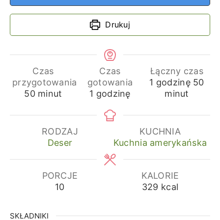
Drukuj
Czas
Czas
Łączny czas
godzina
min
przygotowania
gotowania
1
godzinę
50
minuty
godzina
50
minut
1
godzinę
minut
RODZAJ
KUCHNIA
Deser
Kuchnia amerykańska
PORCJE
KALORIE
10
329
kcal
SKŁADNIKI