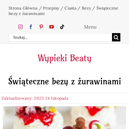
Przejdź
Strona Główna
/
Przepisy
/
Ciasta
/
Bezy
/
Świąteczne
do
bezy z żurawinami
zawartości
Menu
Szukaj
Home
Wypieki Beaty
Ciasta
Świąteczne bezy z żurawinami
Desery
Zaktualizowany: 2023 24 listopada
Święta
Napoje