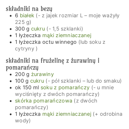
składniki na bezy
6
białek
(- z jajek rozmiar L – moje ważyły
225 g)
300
g
cukru
(- 1,5 szklanki)
1
łyżeczka
mąki ziemniaczanej
1
łyżeczka
octu winnego
(lub soku z
cytryny )
składniki na frużelinę z żurawiny i
pomarańczy
200
g
żurawiny
100
g
cukru
(- pół szklanki – lub do smaku)
ok 150
ml
soku z pomarańczy
(- u mnie
wyciśnięty z dwóch pomarańczy)
skórka pomarańczowa
(z dwóch
pomarańczy)
1
łyżeczka
mąki ziemniaczanej
(+ odrobina
wody)