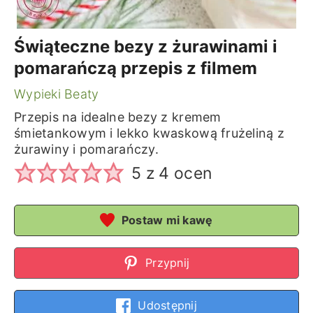
Świąteczne bezy z żurawinami i
pomarańczą przepis z filmem
Wypieki Beaty
Przepis na idealne bezy z kremem
śmietankowym i lekko kwaskową frużeliną z
żurawiny i pomarańczy.
5
z
4
ocen
Postaw mi kawę
Przypnij
Udostępnij