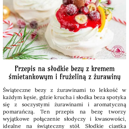
Pieczywo
Przetwory
Posiłki
Zdrowo i fit
Przepis na słodkie bezy z kremem
śmietankowym i frużeliną z żurawiny
Kuchnie świata
Świąteczne bezy z żurawinami to lekkość w
każdym kęsie, gdzie krucha i słodka beza spotyka
SKLEP
się z soczystymi żurawinami i aromatyczną
pomarańczą. Ten przepis na bezę tworzy
wyjątkowe połączenie słodyczy i kwasowości,
Polski
idealne na świąteczny stół. Słodkie ciastka