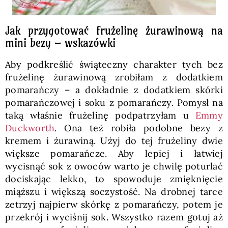
Jak przygotować frużelinę żurawinową na
mini bezy – wskazówki
Aby podkreślić świąteczny charakter tych bez
frużelinę żurawinową zrobiłam z dodatkiem
pomarańczy – a dokładnie z dodatkiem skórki
pomarańczowej i soku z pomarańczy. Pomysł na
taką właśnie frużelinę podpatrzyłam u
Emmy
Duckworth
. Ona też robiła podobne bezy z
kremem i żurawiną. Użyj do tej frużeliny dwie
większe pomarańcze. Aby lepiej i łatwiej
wycisnąć sok z owoców warto je chwilę poturlać
dociskając lekko, to spowoduje zmięknięcie
miąższu i większą soczystość. Na drobnej tarce
zetrzyj najpierw skórkę z pomarańczy, potem je
przekrój i wyciśnij sok. Wszystko razem gotuj aż