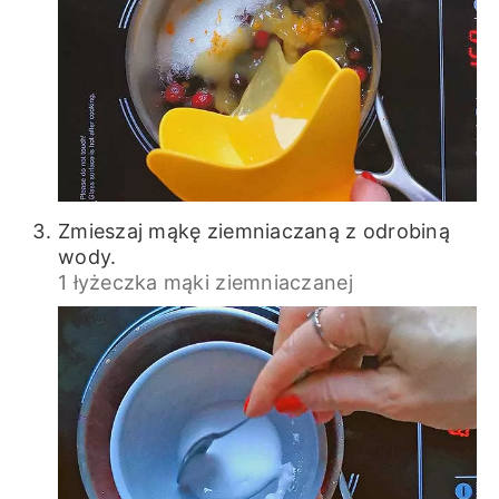
Zmieszaj mąkę ziemniaczaną z odrobiną
wody.
1 łyżeczka mąki ziemniaczanej