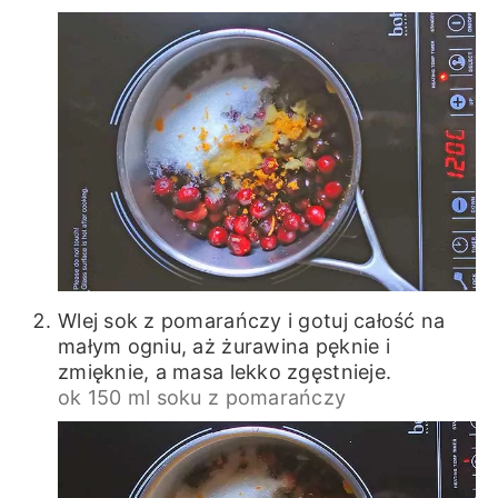
Wlej sok z pomarańczy i gotuj całość na
małym ogniu, aż żurawina pęknie i
zmięknie, a masa lekko zgęstnieje.
ok 150 ml soku z pomarańczy